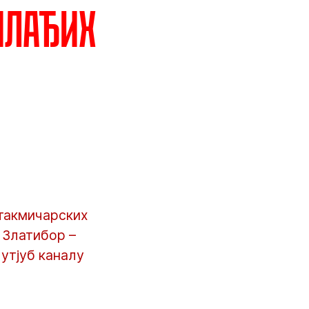
млађих
 такмичарских
 Златибор –
Јутјуб каналу