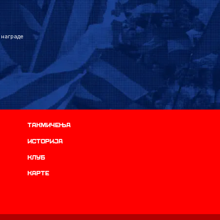
 награде
Такмичења
историја
Клуб
Карте