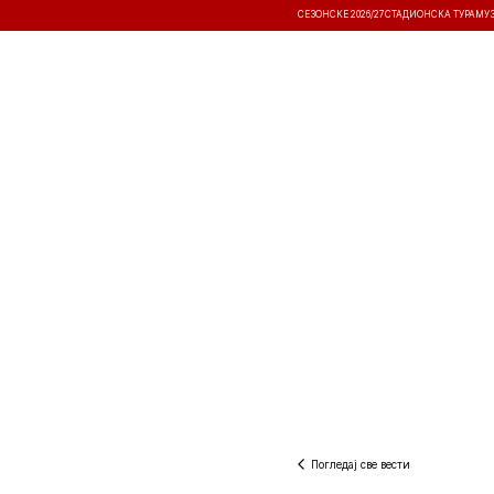
СЕЗОНСКЕ 2026/27
СТАДИОНСКА ТУРА
МУ
ВЕСТИ
ТАКМИЧЕЊА
РЕЗУЛТА
Погледај све вести