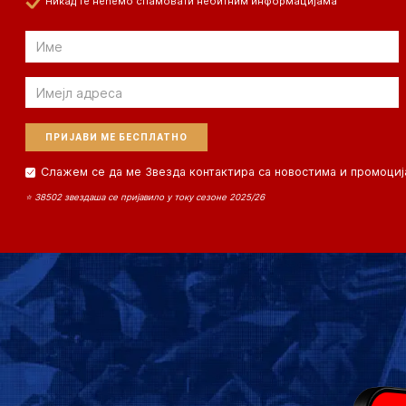
Никад те нећемо спамовати небитним информацијама
Email
Email
Слажем се да ме Звезда контактира са новостима и промоциј
⭐ 38502 звездаша се пријавило у току сезоне 2025/26