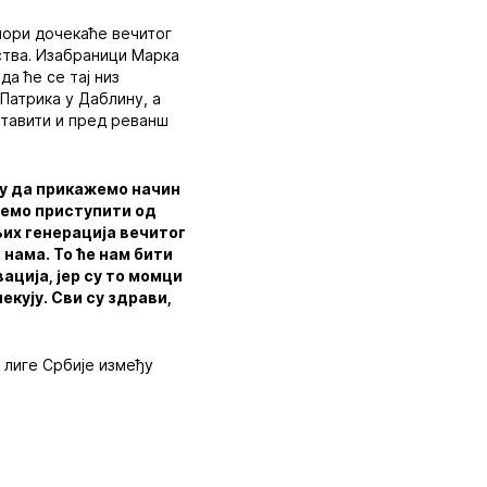
иори дочекаће вечитог
ства. Изабраници Марка
а ће се тај низ
 Патрика у Даблину, а
ставити и пред реванш
љу да прикажемо начин
 ћемо приступити од
љих генерација вечитог
 нама. То ће нам бити
ација, јер су то момци
екују. Сви су здрави,
 лиге Србије између