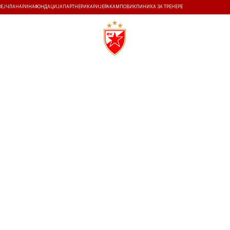
ЗЕЈ
ЧЛАНАРИНА
ФОНДАЦИЈА
ПАРТНЕРИ
КАРИЈЕРА
КАМПОВИ
КЛИНИКА ЗА ТРЕНЕРЕ
ТИ
ИСТОРИЈА
Т