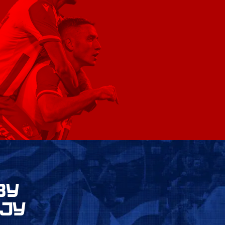
ВУ
ЈУ