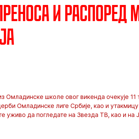
преноса и распоред 
ја
из Омладинске школе овог викенда очекује 11
дерби Омладинске лиге Србије, као и утакмицу
е уживо да погледате на Звезда ТВ, као и на 