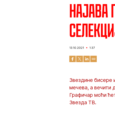
Најава 
селекци
13.10.2021
1:37
Звездине бисере 
мечева, а вечити 
Графичар моћи ћет
Звезда ТВ.