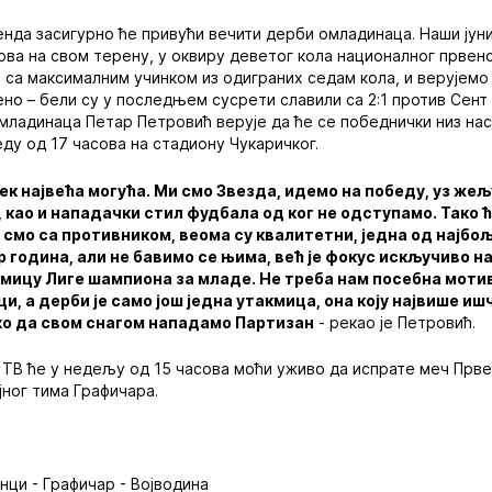
нда засигурно ће привући вечити дерби омладинаца. Наши јун
сова на свом терену, у оквиру деветог кола националног првен
 са максималним учинком из одиграних седам кола, и верујемо д
ено – бели су у последњем сусрети славили са 2:1 против Сент
младинаца Петар Петровић верује да ће се победнички низ на
реду од 17 часова на стадиону Чукаричког.
ек највећа могућа. Ми смо Звезда, идемо на победу, уз же
 као и нападачки стил фудбала од ког не одступамо. Тако
 смо са противником, веома су квалитетни, једна од најбо
 година, али не бавимо се њима, већ је фокус искључиво на
кмицу Лиге шампиона за младе. Не треба нам посебна мотив
и, а дерби је само још једна утакмица, она коју највише ишч
ко да свом снагом нападамо Партизан
- рекао је Петровић.
 ТВ ће у недељу од 15 часова моћи уживо да испрате меч Прве
јног тима Графичара.
нци - Графичар - Војводина