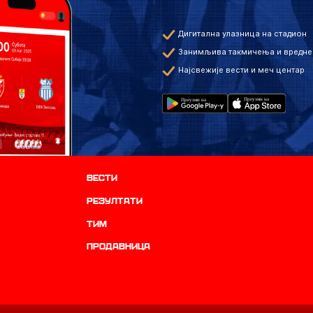
Дигитална улазница на стадион
Занимљива такмичења и вредне
Најсвежије вести и меч центар
Вести
резултати
ТИМ
продавница