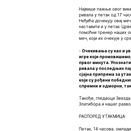
Највише пажње овог вике
ривала у петак од 17 ча
Неђића дочекују овај меч
наставити и у петак. Црв
помоћни тренер наших о
меч, који их очекује у с
-
Очекивања су као и ув
игре који промовишемо,
првог минута. Упознати
ривала у последњих пар
сјајна припрема за ута
који су рођени победниц
спремни и одморни, та
Такође, гледаоци Звезда
Златибора и нашег разво
РАСПОРЕД УТАКМИЦА:
Петак, 14 часова, омлади