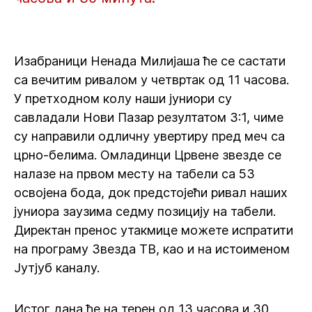
Изабраници Ненада Милијаша ће се састати
са вечитим ривалом у четвртак од 11 часова.
У претходном колу наши јуниори су
савладали Нови Пазар резултатом 3:1, чиме
су направили одличну увертиру пред меч са
црно-белима. Омладинци Црвене звезде се
налазе на првом месту на табели са 53
освојена бода, док предстојећи ривал наших
јуниора заузима седму позицију на табели.
Директан пренос утакмице можете испратити
на програму Звезда ТВ, као и на истоименом
Јутјуб каналу.
Истог дана ће на терен од 13 часова и 30