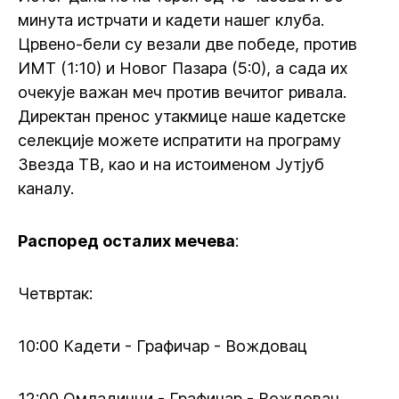
минута истрчати и кадети нашег клуба.
Црвено-бели су везали две победе, против
ИМТ (1:10) и Новог Пазара (5:0), а сада их
очекује важан меч против вечитог ривала.
Директан пренос утакмице наше кадетске
селекције можете испратити на програму
Звезда ТВ, као и на истоименом Јутјуб
каналу.
Распоред осталих мечева
:
Четвртак:
10:00 Кадети - Графичар - Вождовац
12:00 Омладинци - Графичар - Вождовац