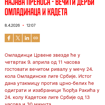
Најава преноса - Вечити дерби
омладинаца и кадета
8.4.2026
12:07
Омладинци Црвене звезде ће у
четвртак 9. априла од 11 часова
гостовати вечитом ривалу у мечу 24.
кола Омладинске лиге Србије. Истог
дана утакмицу против црно-белих ће
одиграти и изабраници Ђорђа Ракића у
24. колу Кадетске лиге Србије од 13
часова и 30 минута.