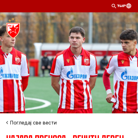
ЋИР
Погледај све вести