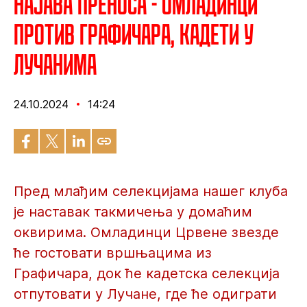
Најава преноса - Омладинци
против Графичара, кадети у
Лучанима
24.10.2024
14:24
Пред млађим селекцијама нашег клуба
је наставак такмичења у домаћим
оквирима. Омладинци Црвене звезде
ће гостовати вршњацима из
Графичара, док ће кадетска селекција
отпутовати у Лучане, где ће одиграти