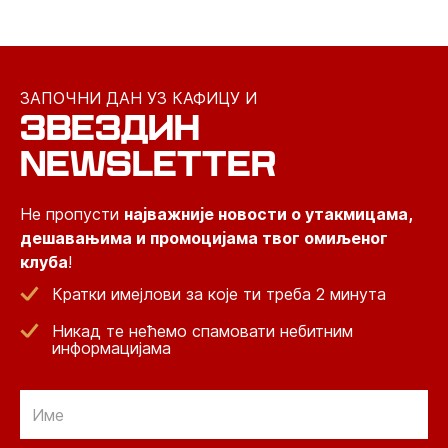
ЗАПОЧНИ ДАН УЗ КАФИЦУ И
ЗВЕЗДИН
NEWSLETTER
Не пропусти
најважније новости о утакмицама,
дешавањима и промоцијама твог омиљеног
клуба
!
Кратки имејлови за које ти треба 2 минута
Никад те нећемо спамовати небитним
информацијама
Email