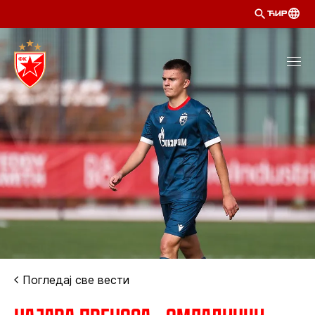
ЋИР
Погледај све вести