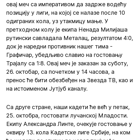
овај меч са императивом да задрже водећу
позицију у лиги, на којој се налазе после 10
одиграних кола, уз утакмицу мање. У
претходном колу је екипа Ненада Милијаша
рутински савладала Металац, резултатом 4:0,
док је наредни противник нашег тима -
Графичар, убедљиво славио на гостовању
Трајалу са 1:8. Овај меч је заказан за суботу,
26. октобар, са почетком у 14 часова, а
пренос ће бити обезбеђен на Звезда ТВ, као и
на истоименом Јутјуб каналу.
Са друге стране, наши кадети ће већ у петак,
25. октобра, гостовати лучанској Младости.
Екипу Александра Линте, очекује гостовање у
оквиру 13. кола Кадетске лиге Србије, на ком