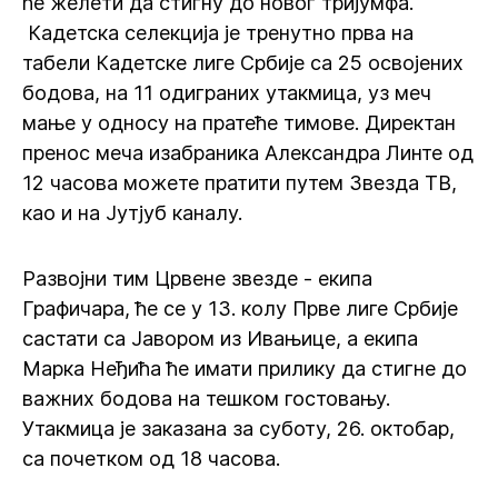
ће желети да стигну до новог тријумфа.
Кадетска селекција је тренутно прва на
табели Кадетске лиге Србије са 25 освојених
бодова, на 11 одиграних утакмица, уз меч
мање у односу на пратеће тимове. Директан
пренос меча изабраника Александра Линте од
12 часова можете пратити путем Звезда ТВ,
као и на Јутјуб каналу.
Развојни тим Црвене звезде - екипа
Графичара, ће се у 13. колу Прве лиге Србије
састати са Јавором из Ивањице, а екипа
Марка Неђића ће имати прилику да стигне до
важних бодова на тешком гостовању.
Утакмица је заказана за суботу, 26. октобар,
са почетком од 18 часова.