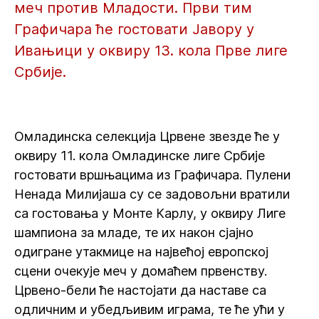
меч против Младости. Први тим
Графичара ће гостовати Јавору у
Ивањици у оквиру 13. кола Прве лиге
Србије.
Омладинска селекција Црвене звезде ће у
оквиру 11. кола Омладинске лиге Србије
гостовати вршњацима из Графичара. Пулени
Ненада Милијаша су се задовољни вратили
са гостовања у Монте Карлу, у оквиру Лиге
шампиона за младе, те их након сјајно
одигране утакмице на највећој европској
сцени очекује меч у домаћем првенству.
Црвено-бели ће настојати да наставе са
одличним и убедљивим играма, те ће ући у