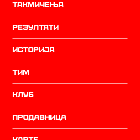
Такмичења
резултати
историја
ТИМ
Клуб
продавница
Карте