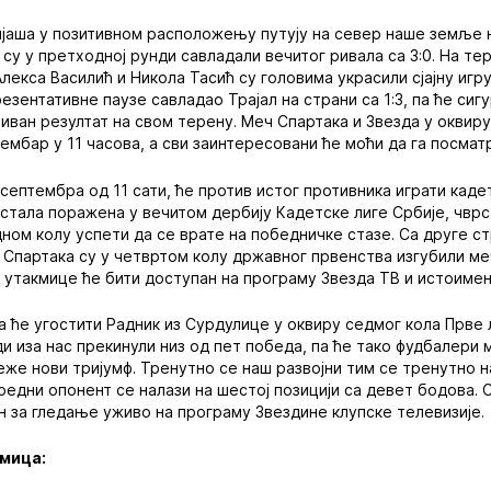
јаша у позитивном расположењу путују на север наше земље н
су у претходној рунди савладали вечитог ривала са 3:0. На т
Алекса Василић и Никола Тасић су головима украсили сјајну иг
езентативне паузе савладао Трајал на страни са 1:3, па ће сиг
иван резултат на свом терену. Меч Спартака и Звезда у оквиру
птембар у 11 часова, а сви заинтересовани ће моћи да га посмат
. септембра од 11 сати, ће против истог противника играти каде
стала поражена у вечитом дербију Кадетске лиге Србије, чврс
ном колу успети да се врате на победничке стазе. Са друге с
 Спартака су у четвртом колу државног првенства изгубили меч
утакмице ће бити доступан на програму Звезда ТВ и истоимен
 ће угостити Радник из Сурдулице у оквиру седмог кола Прве л
и иза нас прекинули низ од пет победа, па ће тако фудбалери
же нови тријумф. Тренутно се наш развојни тим се тренутно н
аредни опонент се налази на шестој позицији са девет бодова.
н за гледање уживо на програму Звездине клупске телевизије.
кмица: