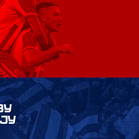
ВУ
ЈУ