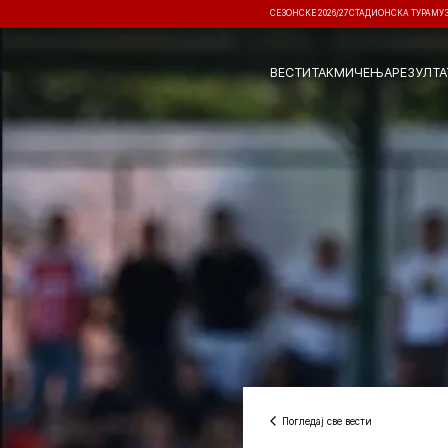
СЕЗОНСКЕ 2026/27
СТАДИОНСКА ТУРА
МУ
ВЕСТИ
ТАКМИЧЕЊА
РЕЗУЛТА
Погледај све вести