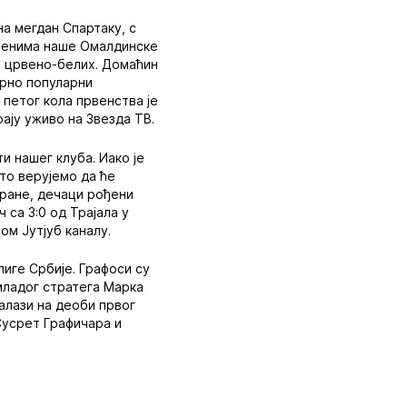
а мегдан Спартаку, с
еренима наше Омалдинске
ру црвено-белих. Домаћин
урно популарни
 петог кола првенства је
рају уживо на Звезда ТВ.
ти нашег клуба. Иако је
то верујемо да ће
тране, дечаци рођени
 са 3:0 од Трајала у
ом Јутјуб каналу.
иге Србије. Графоси су
 младог стратега Марка
алази на деоби првог
 Сусрет Графичара и