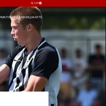
ЋИР
ИМ
КЛУБ
ПРОДАВНИЦА
КАРТЕ