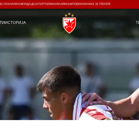
ЗЕЈ
ЧЛАНАРИНА
ФОНДАЦИЈА
ПАРТНЕРИ
КАРИЈЕРА
КАМПОВИ
КЛИНИКА ЗА ТРЕНЕРЕ
ТИ
ИСТОРИЈА
Т