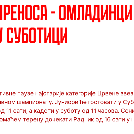
преноса - Омладинци
у Суботици
ивне паузе најстарије категорије Црвене зве
вном шампионату. Јуниори ће гостовати у Суб
д 11 сати, а кадети у суботу од 11 часова. Се
омаћем терену дочекати Радник од 16 сати у 