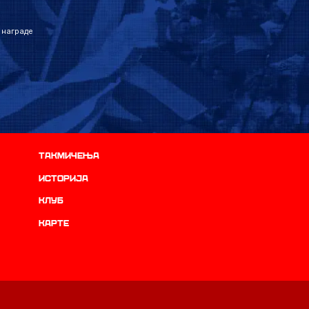
 награде
Такмичења
историја
Клуб
Карте