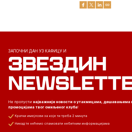
ЗАПОЧНИ ДАН УЗ КАФИЦУ И
ЗВЕЗДИН
NEWSLETT
Не пропусти
најважније новости о утакмицама, дешавањима 
промоцијама твог омиљеног клуба
!
Кратки имејлови за које ти треба 2 минута
Никад те нећемо спамовати небитним информацијама