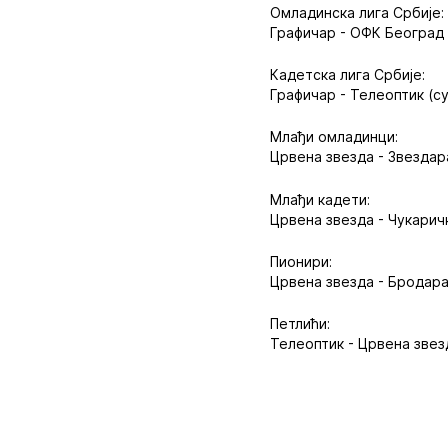
Омладинска лига Србије:
Графичар - ОФК Београд 
Кадетска лига Србије:
Графичар - Телеоптик (су
Млађи омладинци:
Црвена звезда - Звездара
Млађи кадети:
Црвена звезда - Чукаричк
Пионири:
Црвена звезда - Бродара
Петлићи:
Телеоптик - Црвена звез