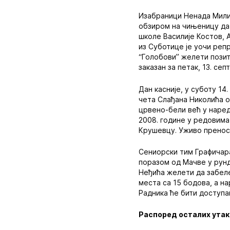
Изабраници Ненада Мили
обзиром на чињеницу да 
школе Василије Костов, 
из Суботице је уочи репр
“Голобови” желети позит
заказан за петак, 13. се
Дан касније, у суботу 14
чета Слађана Николића о
црвено-бели већ у наред
2008. године у редовима
Крушевцу. Уживо пренос 
Сениорски тим Графичара
поразом од Мачве у рунд
Неђића желети да забеле
места са 15 бодова, а н
Радника ће бити доступа
Распоред осталих ута