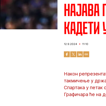
Најава 
кадети 
12.9.2024
11:10
Након репрезентат
такмичење у држа
Спартака у петак о
Графичара ће на д