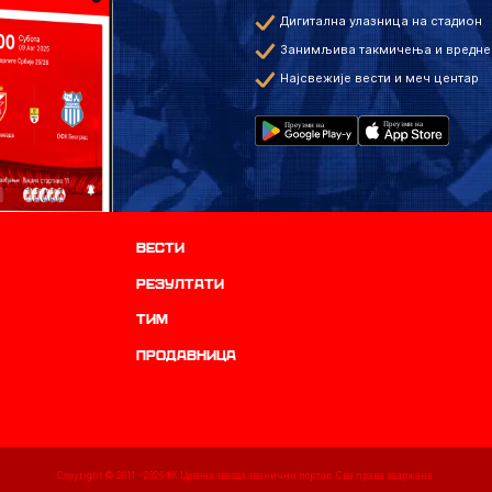
Дигитална улазница на стадион
Занимљива такмичења и вредне
Најсвежије вести и меч центар
Вести
резултати
ТИМ
продавница
Copyright © 2011 -
2026
ФК Црвена звезда званични портал. Сва права задржана.