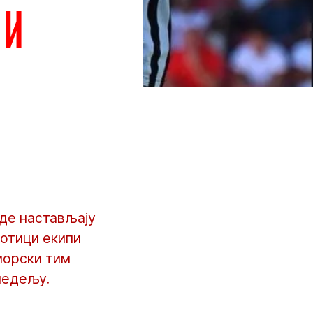
 и
зде настављају
отици екипи
ниорски тим
недељу.