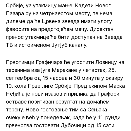
Србије, уз утакмицу мање. Кадети Новог
Пазара су на четрнаестом месту, те нема
дилеме да ће Црвена звезда имати улогу
фаворита на предстојећем мечу. Директан
пренос утакмице ће бити доступан на Звезда
ТВ и истоименом Јутјуб каналу.
Првотимци Графичара ће угостити Лозницу на
теренима иза југа Маракане у четвртак, 25.
септембра од 15 часова и 30 минута у оквиру
10. кола Прве лиге Србије. Пред екипом Марка
Неђића је нови изазов и прилика да Графоси
остваре позитиван резултат на домаћем
терену. Ново гостовање тим са Сењака
очекује већ у понедељак, када ће у 11. рунди
првенства гостовати Дубочици од 15 сати.