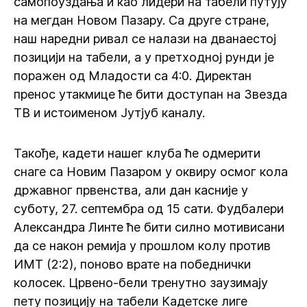
самопоуздања и као лидери на табели путују
на мегдан Новом Пазару. Са друге стране,
наш наредни ривал се налази на дванаестој
позицији на табели, а у претходној рунди је
поражен од Младости са 4:0. Директан
пренос утакмице ће бити доступан на Звезда
ТВ и истоименом Јутјуб каналу.
Такође, кадети нашег клуба ће одмерити
снаге са Новим Пазаром у оквиру осмог кола
државног првенства, али дан касније у
суботу, 27. септембра од 15 сати. Фудбалери
Александра Линте ће бити силно мотивисани
да се након ремија у прошлом колу против
ИМТ (2:2), поново врате на победнички
колосек. Црвено-бели тренутно заузимају
пету позицију на табели Кадетске лиге