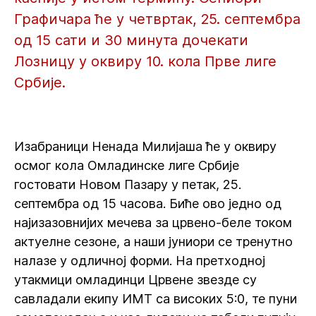
Графичара ће у четвртак, 25. септембра
од 15 сати и 30 минута дочекати
Лозницу у оквиру 10. кола Прве лиге
Србије.
Изабраници Ненада Милијаша ће у оквиру
осмог кола Омладинске лиге Србије
гостовати Новом Пазару у петак, 25.
септембра од 15 часова. Биће ово једно од
најизазовнијих мечева за црвено-беле током
актуелне сезоне, а наши јуниори се тренутно
налазе у одличној форми. На претходној
утакмици омладинци Црвене звезде су
савладали екипу ИМТ са високих 5:0, те пуни