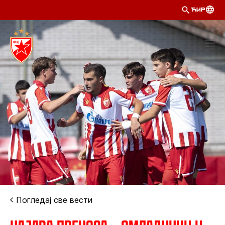
ЋИР
Погледај све вести