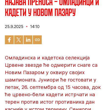
Најава преноса – Омладинци и
кадети у Новом Пазару
25.9.2025
14:10
Омладинска и кадетска селекција
Црвене звезде ће одмерити снаге са
Новим Пазаром у оквиру својих
шампионата. Јуниори ће гостовати у
петак, 26. септембра од 15 часова, док
ће црвено-бели кадети истрчати на
терен против истог противника дан
касније у истом термину. Сениори