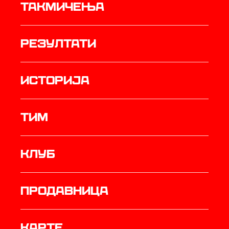
Такмичења
резултати
историја
ТИМ
Клуб
продавница
Карте