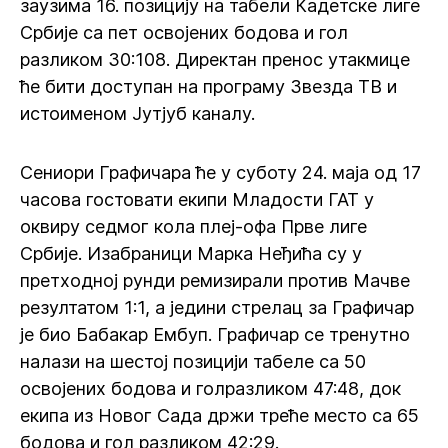
заузима 16. позицију на табели Кадетске лиге
Србије са пет освојених бодова и гол
разликом 30:108. Директан пренос утакмице
ће бити доступан на програму Звезда ТВ и
истоименом Јутјуб каналу.
Сениори Графичара ће у суботу 24. маја од 17
часова гостовати екипи Младости ГАТ у
оквиру седмог кола плеј-офа Прве лиге
Србије. Изабраници Марка Неђића су у
претходној рунди ремизирали против Мачве
резултатом 1:1, а једини стрелац за Графичар
је био Бабакар Ембуп. Графичар се тренутно
налази на шестој позицији табеле са 50
освојених бодова и голразликом 47:48, док
екипа из Новог Сада држи треће место са 65
бодова и гол разликом 42:29.