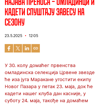
Најава преноса – Омладинци и
кадети спуштају завесу на
сезону
23.5.2025
12:05
У 30. колу домаћег првенства
омладинска селекција Црвене звезде
ће иза југа Маракане угостити екипу
Новог Пазара у петак 23. маја, док ће
кадети нашег клуба дан касније, у
суботу 24. маја, такође на домаћем