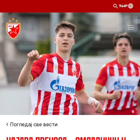
ЋИР
Погледај све вести