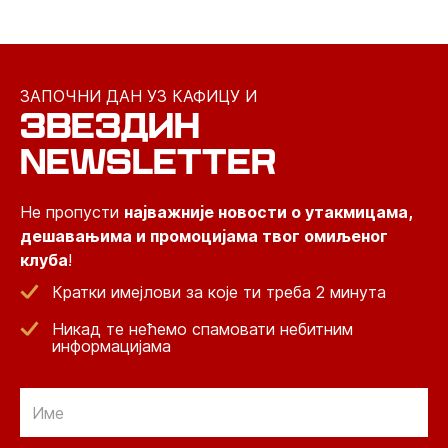
ЗАПОЧНИ ДАН УЗ КАФИЦУ И
ЗВЕЗДИН
NEWSLETTER
Не пропусти
најважније новости о утакмицама,
дешавањима и промоцијама твог омиљеног
клуба
!
Кратки имејлови за које ти треба 2 минута
Никад те нећемо спамовати небитним
информацијама
Email