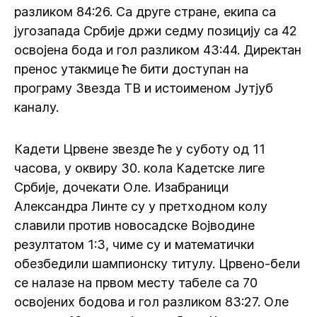
разликом 84:26. Са друге стране, екипа са
југозапада Србије држи седму позицију са 42
освојена бода и гол разликом 43:44. Директан
пренос утакмице ће бити доступан на
програму Звезда ТВ и истоименом Јутјуб
каналу.
Кадети Црвене звезде ће у суботу од 11
часова, у оквиру 30. кола Кадетске лиге
Србије, дочекати Оле. Изабраници
Александра Линте су у претходном колу
славили против новосадске Војводине
резултатом 1:3, чиме су и математички
обезбедили шампионску титулу. Црвено-бели
се налазе на првом месту табеле са 70
освојених бодова и гол разликом 83:27. Оле