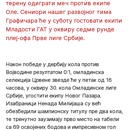
терену одиграти меч против екипе
Оле. Сениори нашег развојног тима
Графичара ће у суботу гостовати екипи
Младости ГАТ у оквиру седме рунде
плеј-офа Прве лиге Србије.
Након победе у дербију кола против
Војводине резултатом 0:1, омладинска
селекција Црвене звезде ће у петак од 16
часова, у оквиру 30. кола Омладинске лиге
Србије, угостити екипу Новог Пазара.
Изабраници Ненада Милијаша су већ
обезбедили шампионску титулу пре два кола,
те тренутно заузимају прво место на табели
са 69 освојених бодова и импресивном гол