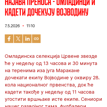
Најава преноса - Омладинци и
кадети дочекују Војводину
7.5.2026
11:10
Омладинска селекција Црвене звезде
ће у недељу од 13 часова и 30 минута
на теренима иза југа Маракане
дочекати екипу Војводине у оквиру 28.
кола националног првенства, док ће
кадети такође у недељу од 11 часова
угостити вршњаке исте екипе. Сениори
нашег развојног тима, фудбалери