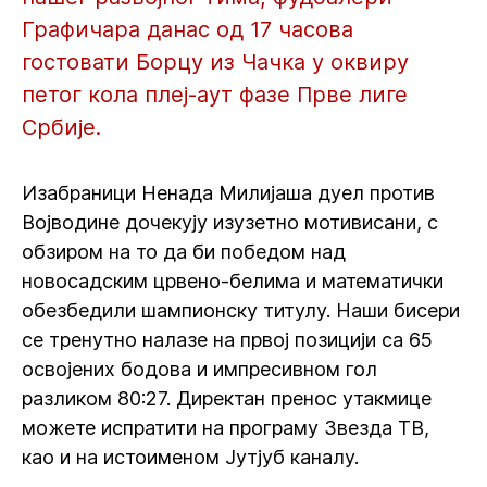
Графичара данас од 17 часова
гостовати Борцу из Чачка у оквиру
петог кола плеј-аут фазе Прве лиге
Србије.
Изабраници Ненада Милијаша дуел против
Војводине дочекују изузетно мотивисани, с
обзиром на то да би победом над
новосадским црвено-белима и математички
обезбедили шампионску титулу. Наши бисери
се тренутно налазе на првој позицији са 65
освојених бодова и импресивном гол
разликом 80:27. Директан пренос утакмице
можете испратити на програму Звезда ТВ,
као и на истоименом Јутјуб каналу.