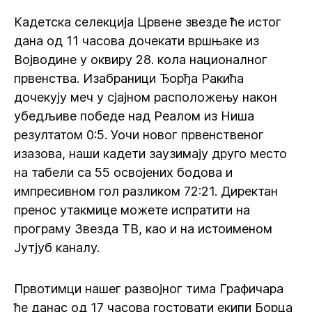
Кадетска селекција Црвене звезде ће истог
дана од 11 часова дочекати вршњаке из
Војводине у оквиру 28. кола националног
првенства. Изабраници Ђорђа Ракића
дочекују меч у сјајном расположењу након
убедљиве победе над Реалом из Ниша
резултатом 0:5. Уочи новог првенственог
изазова, наши кадети заузимају друго место
на табели са 55 освојених бодова и
импресивном гол разликом 72:21. Директан
пренос утакмице можете испратити на
програму Звезда ТВ, као и на истоименом
Јутјуб каналу.
Првотимци нашег развојног тима Графичара
ће данас од 17 часова гостовати екипи Борца