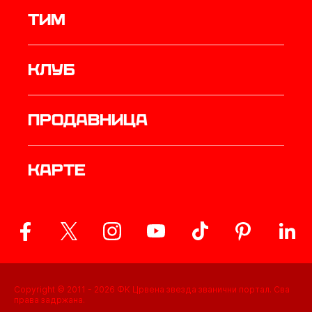
ТИМ
Клуб
продавница
Карте
Copyright © 2011 -
2026
ФК Црвена звезда званични портал. Сва
права задржана.