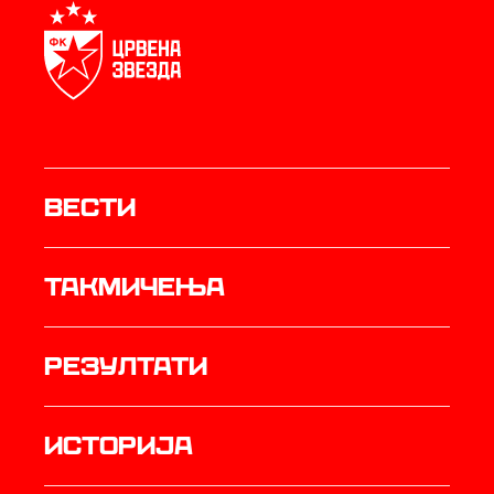
Вести
Такмичења
резултати
историја