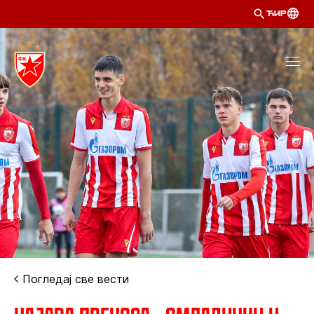
ЋИР
Погледај све вести