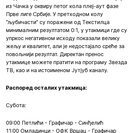
из Чачка у оквиру петог кола плеј-аут фазе
Прве лиге Србије. У претходном колу
“љубичасти” су поражени од Текстилца
минималним резултатом 0:1, у утакмици где су
упркос негативном исходу показали велику
жељу и квалитет, али је недостајало среће за
повољнији резултат. Директан пренос
утакмице можете пратити на програму Звезда
ТВ, као и на истоименом Јутјуб каналу.
Распоред осталих утакмица:
Субота:
09:00 Петлићи - Графичар - Синђелић
11:00 Омладинци - ОФК Вршац - Графичар