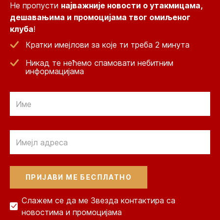
Не пропусти
најважније новости о утакмицама,
дешавањима и промоцијама твог омиљеног
клуба
!
Кратки имејлови за које ти треба 2 минута
Никад те нећемо спамовати небитним
информацијама
Email
Email
Слажем се да ме Звезда контактира са
новостима и промоцијама