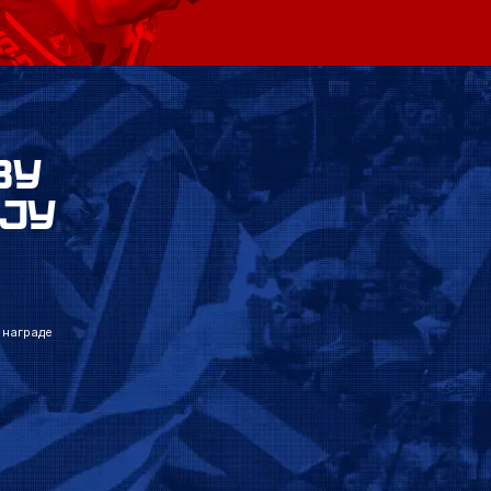
ВУ
ЈУ
 награде