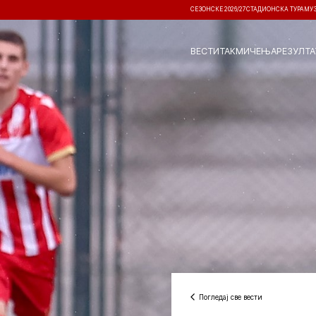
СЕЗОНСКЕ 2026/27
СТАДИОНСКА ТУРА
МУ
ВЕСТИ
ТАКМИЧЕЊА
РЕЗУЛТА
Погледај све вести