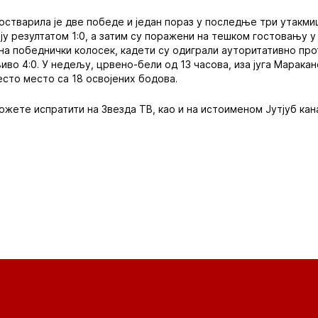
остварила је две победе и један пораз у последње три утакмиц
ју резултатом 1:0, а затим су поражени на тешком гостовању 
 на победнички колосек, кадети су одиграли ауторитативно пр
иво 4:0. У недељу, црвено-бели од 13 часова, иза југа Маракан
есто место са 18 освојених бодова.
жете испратити на Звезда ТВ, као и на истоименом Јутјуб кан