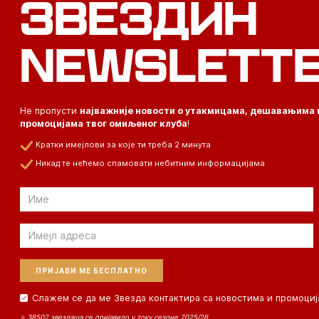
ЗВЕЗДИН
NEWSLETT
Не пропусти
најважније новости о утакмицама, дешавањима 
промоцијама твог омиљеног клуба
!
Кратки имејлови за које ти треба 2 минута
Никад те нећемо спамовати небитним информацијама
Email
Email
Слажем се да ме Звезда контактира са новостима и промоциј
⭐ 38502 звездаша се пријавило у току сезоне 2025/26