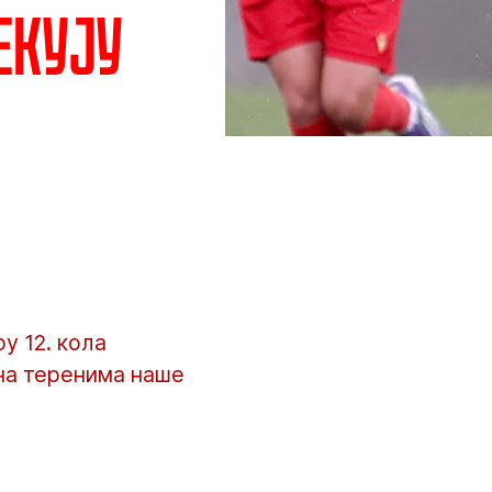
екују
у 12. кола
 на теренима наше