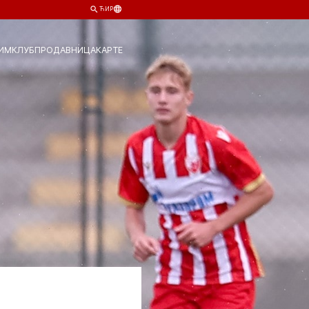
ЋИР
ИМ
КЛУБ
ПРОДАВНИЦА
КАРТЕ