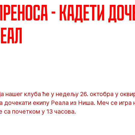
преноса - Кадети доч
еал
а нашег клуба ће у недељу 26. октобра у оквир
 дочекати екипу Реала из Ниша. Меч се игра
 са почетком у 13 часова.