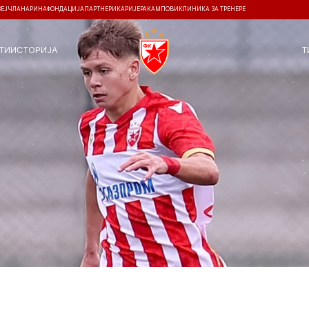
ЗЕЈ
ЧЛАНАРИНА
ФОНДАЦИЈА
ПАРТНЕРИ
КАРИЈЕРА
КАМПОВИ
КЛИНИКА ЗА ТРЕНЕРЕ
ТИ
ИСТОРИЈА
Т