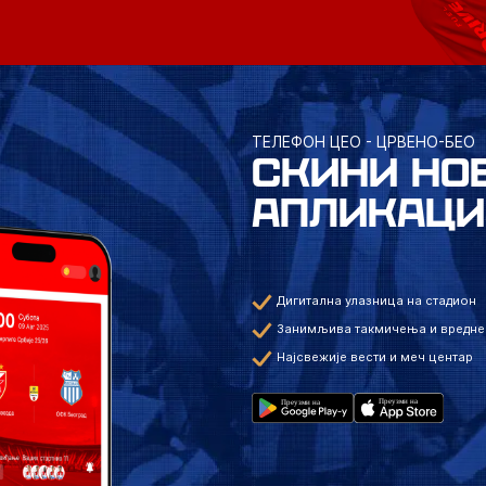
ТЕЛЕФОН ЦЕО - ЦРВЕНО-БЕО
СКИНИ НО
АПЛИКАЦИ
Дигитална улазница на стадион
Занимљива такмичења и вредне
Најсвежије вести и меч центар