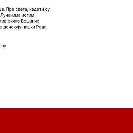
е. Пре свега, кадети су
у Лучанима истим
отив екипе Вошиних
е дочекују нишки Реал,
алу.