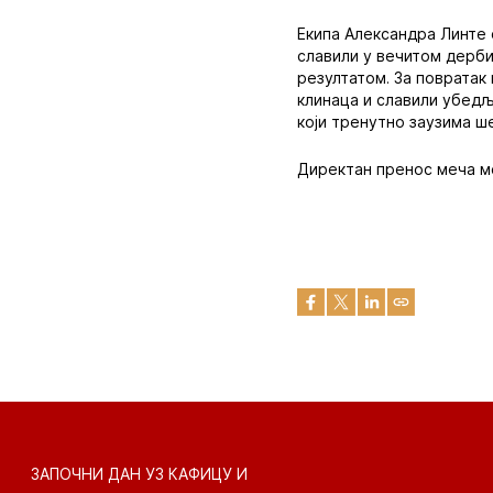
Екипа Александра Линте 
славили у вечитом дерби
резултатом. За повратак
клинаца и славили убедљ
који тренутно заузима ш
Директан пренос меча мо
ЗАПОЧНИ ДАН УЗ КАФИЦУ И