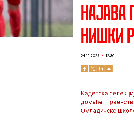
Најава 
нишки Р
24.10.2025
12:30
Кадетска селекциј
домаћег првенства
Омладинске школе