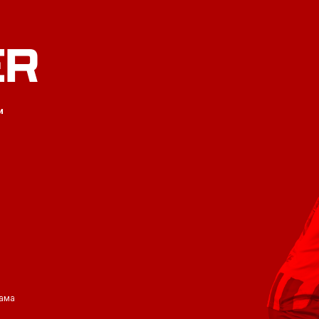
ER
и
ама