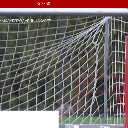
ЋИР
ИМ
КЛУБ
ПРОДАВНИЦА
КАРТЕ