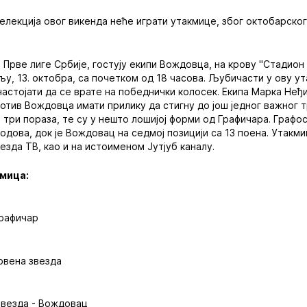
елекција овог викенда неће играти утакмице, због октобарско
а Прве лиге Србије, гостују екипи Вождовца, на крову "Стадион
љу, 13. октобра, са почетком од 18 часова. Љубичасти у ову у
 настојати да се врате на победнички колосек. Екипа Марка Неђ
ротив Вождовца имати прилику да стигну до још једног важног т
 три пораза, те су у нешто лошијој форми од Графичара. Графо
одова, док је Вождовац на седмој позицији са 13 поена. Утакм
езда ТВ, као и на истоименом Јутјуб каналу.
кмица:
Графичар
Црвена звезда
звезда - Вождовац