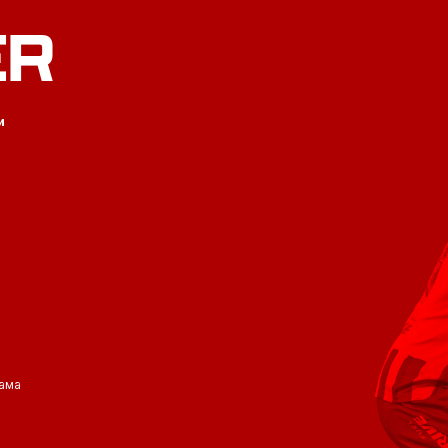
ER
и
ама