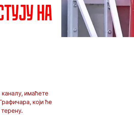
стују на
б каналу, имаћете
Графичара, који ће
 терену.