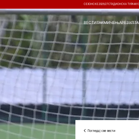
СЕЗОНСКЕ 2026/27
СТАДИОНСКА ТУРА
МУ
ВЕСТИ
ТАКМИЧЕЊА
РЕЗУЛТА
Погледај све вести