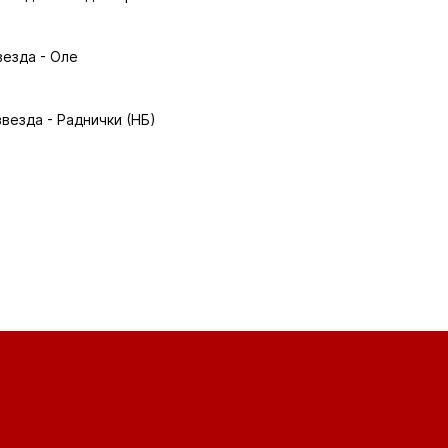
везда - Оле
везда - Раднички (НБ)