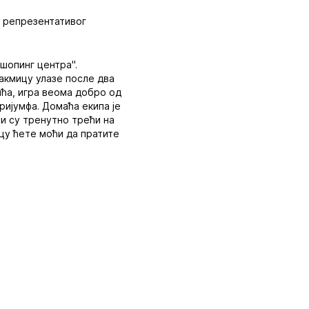
г репрезентативог
 шопинг центра".
такмицу улазе после два
ића, игра веома добро од
ријумфа. Домаћа екипа је
си су тренутно трећи на
ицу ћете моћи да пратите