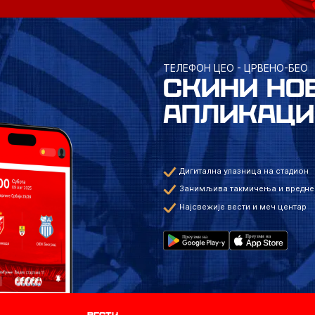
ТЕЛЕФОН ЦЕО - ЦРВЕНО-БЕО
СКИНИ НО
АПЛИКАЦИ
Дигитална улазница на стадион
Занимљива такмичења и вредне
Најсвежије вести и меч центар