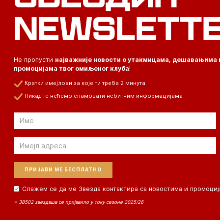
NEWSLETT
Не пропусти
најважније новости о утакмицама, дешавањима 
промоцијама твог омиљеног клуба
!
Кратки имејлови за које ти треба 2 минута
Никад те нећемо спамовати небитним информацијама
Email
Email
Слажем се да ме Звезда контактира са новостима и промоциј
⭐ 38502 звездаша се пријавило у току сезоне 2025/26