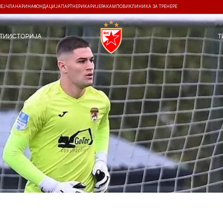
ЗЕЈ
ЧЛАНАРИНА
ФОНДАЦИЈА
ПАРТНЕРИ
КАРИЈЕРА
КАМПОВИ
КЛИНИКА ЗА ТРЕНЕРЕ
ТИ
ИСТОРИЈА
Т