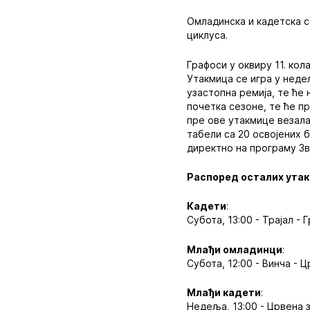
Омладинска и кадетска с
циклуса.
Графоси у оквиру 11. кол
Утакмица се игра у неде
узастопна ремија, те ће
почетка сезоне, те ће п
пре ове утакмице везала
табели са 20 освојених б
директно на програму Зв
Распоред осталих ута
Кадети
:
Субота, 13:00 - Трајал - 
Млађи омладинци
:
Субота, 12:00 - Винча - 
Млађи кадети
:
Недеља, 13:00 - Црвена 