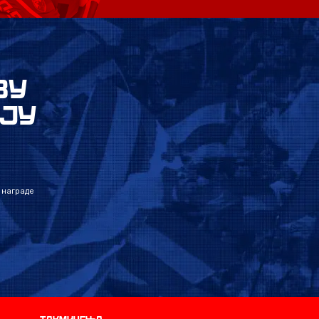
ВУ
ЈУ
 награде