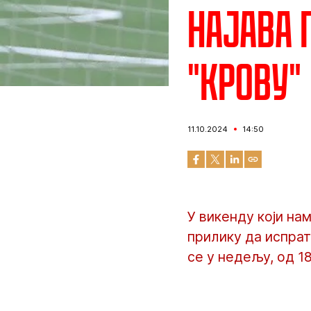
Најава 
"крову"
11.10.2024
14:50
У викенду који нам
прилику да испрат
се у недељу, од 1