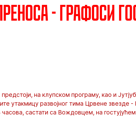
преноса - Графоси го
 предстоји, на клупском програму, као и Јутју
ите утакмицу развојног тима Црвене звезде - 
8 часова, састати са Вождовцем, на гостујућем