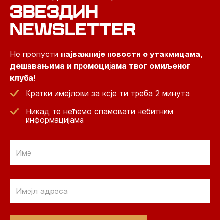
ЗВЕЗДИН
NEWSLETTER
Не пропусти
најважније новости о утакмицама,
дешавањима и промоцијама твог омиљеног
клуба
!
Кратки имејлови за које ти треба 2 минута
Никад те нећемо спамовати небитним
информацијама
Email
Email