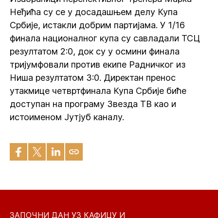
Неђића су се у досадашњем делу Купа
Србије, истакли добрим партијама. У 1/16
финала националног купа су савладали ТСЦ
резултатом 2:0, док су у осмини финала
тријумфовали против екипе Радничког из
Ниша резултатом 3:0. Директан пренос
утакмице четвртфинала Купа Србије биће
доступан на програму Звезда ТВ као и
истоименом Јутјуб каналу.
ЗАПОЧНИ ДАН УЗ КАФИЦУ И