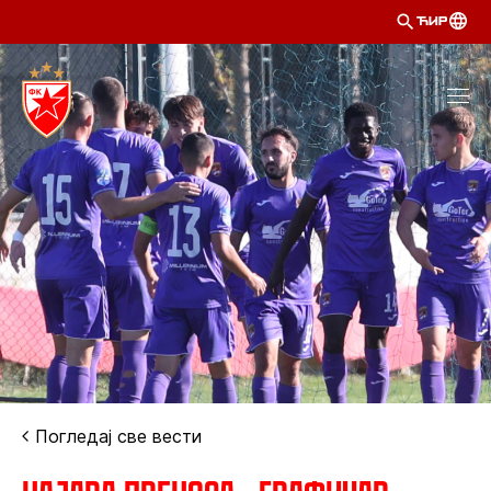
ЋИР
Погледај све вести