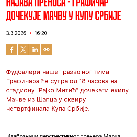
Најава преноса - Графичар
дочекује Мачву у Купу Србије
3.3.2026
16:20
Фудбалери нашег развојног тима
Графичара ће сутра од 18 часова на
стадиону “Рајко Митић” дочекати екипу
Мачве из Шапца у оквиру
четвртфинала Купа Србије.
Изабраници перспективног тренера Марка