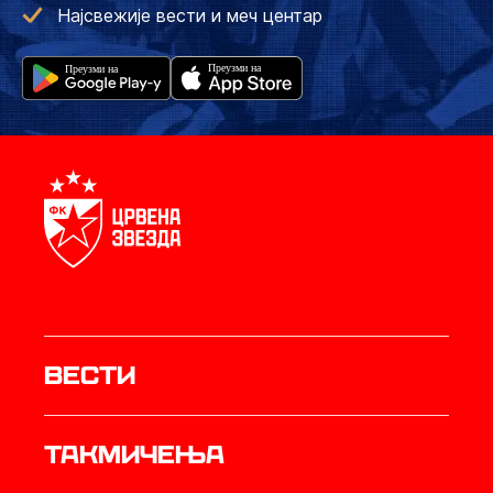
Најсвежије вести и меч центар
Вести
Такмичења