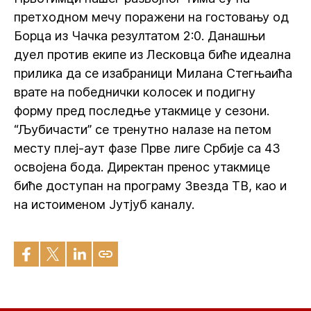
претходном мечу поражени на гостовању од
Борца из Чачка резултатом 2:0. Данашњи
дуел против екипе из Лесковца биће идеална
прилика да се изабраници Милана Стегњаића
врате на победнички колосек и подигну
форму пред последње утакмице у сезони.
“Љубичасти” се тренутно налазе на петом
месту плеј-аут фазе Прве лиге Србије са 43
освојена бода. Директан пренос утакмице
биће доступан на програму Звезда ТВ, као и
на истоименом Јутјуб каналу.