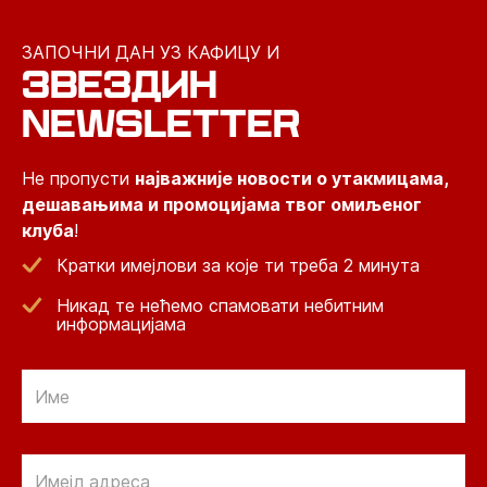
ЗАПОЧНИ ДАН УЗ КАФИЦУ И
ЗВЕЗДИН
NEWSLETTER
Не пропусти
најважније новости о утакмицама,
дешавањима и промоцијама твог омиљеног
клуба
!
Кратки имејлови за које ти треба 2 минута
Никад те нећемо спамовати небитним
информацијама
Email
Email