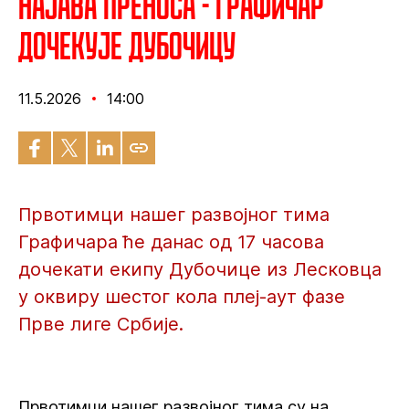
Најава преноса - Графичар
дочекује Дубочицу
11.5.2026
14:00
Првотимци нашег развојног тима
Графичара ће данас од 17 часова
дочекати екипу Дубочице из Лесковца
у оквиру шестог кола плеј-аут фазе
Прве лиге Србије.
Првотимци нашег развојног тима су на