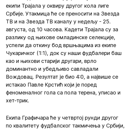
екипи Трајала у оквиру другог кола лиге
Србије. Утакмица ће се преносити на Звезда
ТВ и на Звезда ТВ каналу у недељу - 25.
августа, од 10 часова. Кадети Трајала су за
разлику од њихове омладинске селекције,
успели да откину бод вршњацима из екипе
Чукаричког (1:1), док су наши фудбалери баш
као и њихови старији другари, врло
доминантно и убедљиво савладали
Вождовац. Резултат је био 4:0, а највише се
истакао Павле Крстић који је поред
феноменалног гола са пола терена, уписао и
хет-трик.
Екипа Графичара ће у четвртој рунди другог
по квалитету фудбалског такмичења у Србији,