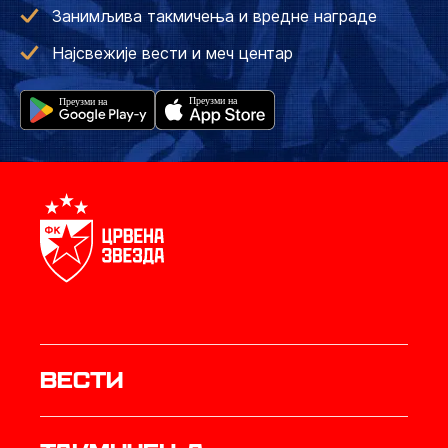
Занимљива такмичења и вредне награде
Најсвежије вести и меч центар
Вести