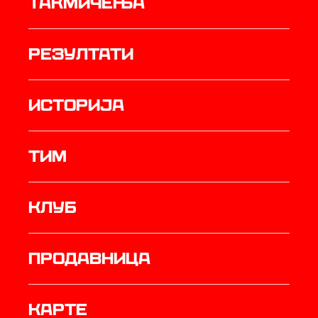
Такмичења
резултати
историја
ТИМ
Клуб
продавница
Карте