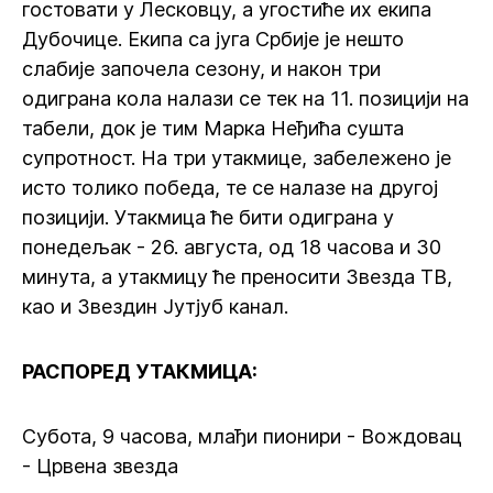
гостовати у Лесковцу, а угостиће их екипа
Дубочице. Екипа са југа Србије је нешто
слабије започела сезону, и након три
одиграна кола налази се тек на 11. позицији на
табели, док је тим Марка Неђића сушта
супротност. На три утакмице, забележено је
исто толико победа, те се налазе на другој
позицији. Утакмица ће бити одиграна у
понедељак - 26. августа, од 18 часова и 30
минута, а утакмицу ће преносити Звезда ТВ,
као и Звездин Јутјуб канал.
РАСПОРЕД УТАКМИЦА:
Субота, 9 часова, млађи пионири - Вождовац
- Црвена звезда