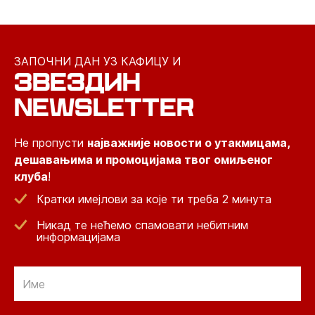
ЗАПОЧНИ ДАН УЗ КАФИЦУ И
ЗВЕЗДИН
NEWSLETTER
Не пропусти
најважније новости о утакмицама,
дешавањима и промоцијама твог омиљеног
клуба
!
Кратки имејлови за које ти треба 2 минута
Никад те нећемо спамовати небитним
информацијама
Email