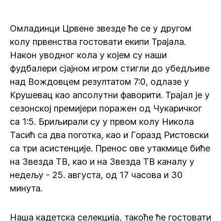
Омладинци Црвене звезде ће се у другом
колу првенства гостовати екипи Трајала.
Након уводног кола у којем су наши
фудбалери сјајном игром стигли до убедљиве
над Вождовцем резултатом 7:0, одлазе у
Крушевац као апсолутни фаворити. Трајал је у
сезонској премијери поражен од Чукаричког
са 1:5. Бриљирали су у првом колу Никола
Тасић са два поготка, као и Горазд Ристовски
са три асистенције. Пренос ове утакмице биће
на Звезда ТВ, као и на Звезда ТВ каналу у
недељу - 25. августа, од 17 часова и 30
минута.
Наша кадетска селекција, такође ће гостовати