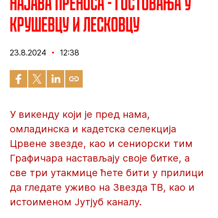
Најава преноса - Гостовања у
Крушевцу и Лесковцу
23.8.2024
12:38
У викенду који је пред нама,
омладинска и кадетска селекција
Црвене звезде, као и сениорски тим
Графичара настављају своје битке, а
све три утакмице ћете бити у прилици
да гледате уживо на Звезда ТВ, као и
истоименом Јутјуб каналу.