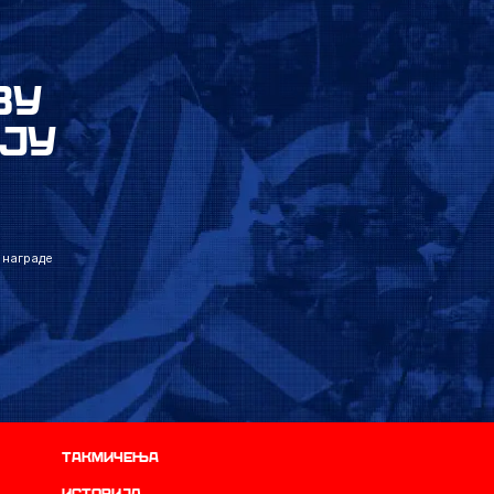
ВУ
ЈУ
 награде
Такмичења
историја