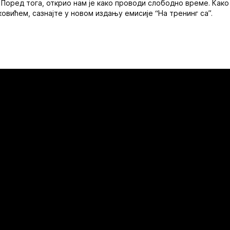
 Поред тога, открио нам је како проводи слободно време. Како
овићем, сазнајте у новом издању емисије “На тренинг са”.