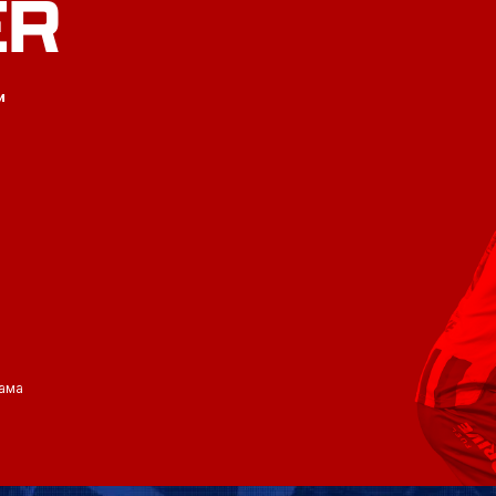
ER
и
ама