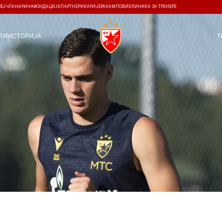
ЗЕЈ
ЧЛАНАРИНА
ФОНДАЦИЈА
ПАРТНЕРИ
КАРИЈЕРА
КАМПОВИ
КЛИНИКА ЗА ТРЕНЕРЕ
ТИ
ИСТОРИЈА
Т