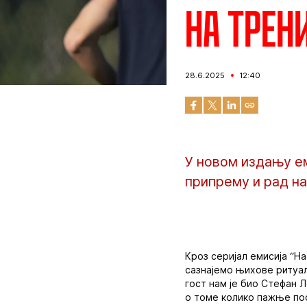
На трен
28.6.2025
12:40
У новом издању ем
припрему и рад н
Кроз серијал емисија “Н
сазнајемо њихове ритуале
гост нам је био Стефан Л
о томе колико пажње пос