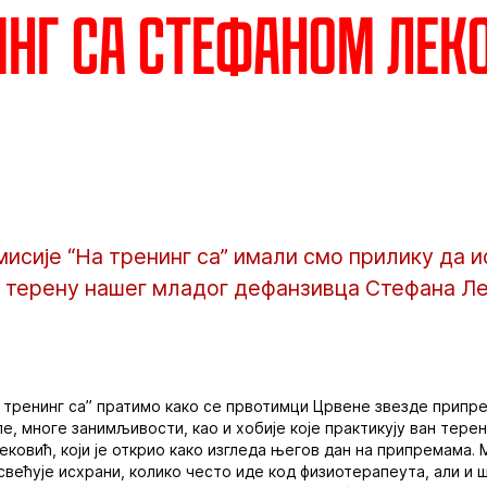
инг са Стефаном Ле
исије “На тренинг са” имали смо прилику да 
а терену нашег младог дефанзивца Стефана Ле
а тренинг са” пратимо како се првотимци Црвене звезде припре
, многе занимљивости, као и хобије које практикују ван терена
ековић, који је открио како изгледа његов дан на припремама.
већује исхрани, колико често иде код физиотерапеута, али и ш