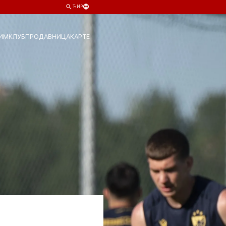
ЋИР
ИМ
КЛУБ
ПРОДАВНИЦА
КАРТЕ