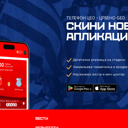
ТЕЛЕФОН ЦЕО - ЦРВЕНО-БЕО
СКИНИ НО
АПЛИКАЦИ
Дигитална улазница на стадион
Занимљива такмичења и вредне
Најсвежије вести и меч центар
Вести
резултати