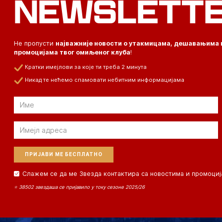
NEWSLETT
Не пропусти
најважније новости о утакмицама, дешавањима 
промоцијама твог омиљеног клуба
!
Кратки имејлови за које ти треба 2 минута
Никад те нећемо спамовати небитним информацијама
Email
Email
Слажем се да ме Звезда контактира са новостима и промоциј
⭐ 38502 звездаша се пријавило у току сезоне 2025/26