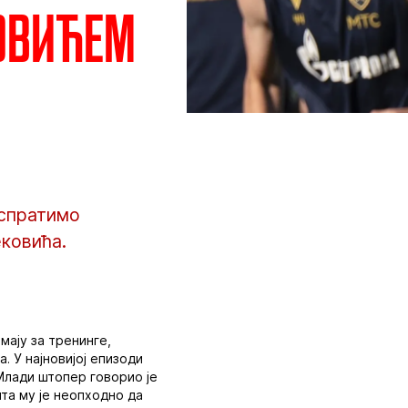
ковићем
испратимо
ковића.
мају за тренинге,
. У најновијој епизоди
 Млади штопер говорио је
та му је неопходно да