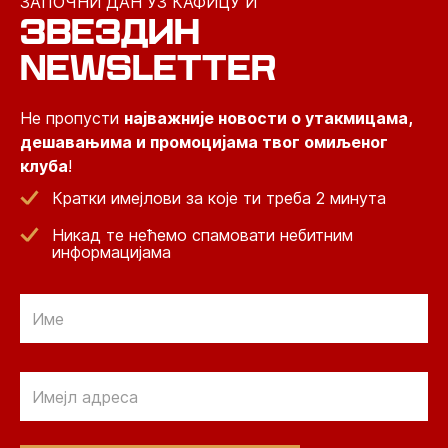
ЗАПОЧНИ ДАН УЗ КАФИЦУ И
ЗВЕЗДИН
NEWSLETTER
Не пропусти
најважније новости о утакмицама,
дешавањима и промоцијама твог омиљеног
клуба
!
Кратки имејлови за које ти треба 2 минута
Никад те нећемо спамовати небитним
информацијама
Email
Email