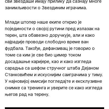
сви звездаши имају прилику да сазнају многе
занимљивости о Звездиним играчима.
Млади штопер наше екипе открио је
појединости о својој рутини пред излазак на
терен, шта обавезно доручкује, али и како
најрадије проводи слободно време ван
фудбала. Такође, дефанзивац је говорио о
томе са ким је све био цимер током
досадашње каријере, као и како изгледа
сарадња са шефом стручног штаба Дејаном
Станковићем и искуснијим саиграчима у тиму.
У најновијој емисији погледајте и ексклузивне
снимке са тренинга и уверите се како изгледа
његов рад на терену.