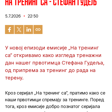
На тренинг са - Стефан Гудељ
5.7.2026
22:50
У новој епизоди емисије „На тренинг
са“ откривамо како изгледа тренажни
дан нашег првотимца Стефана Гудеља,
од припрема за тренинг до рада на
терену.
Кроз серијал „На тренинг са“, пратимо како се
наши првотимци спремају за тренинге. Поред
тога, кроз емисије добро познатог серијала