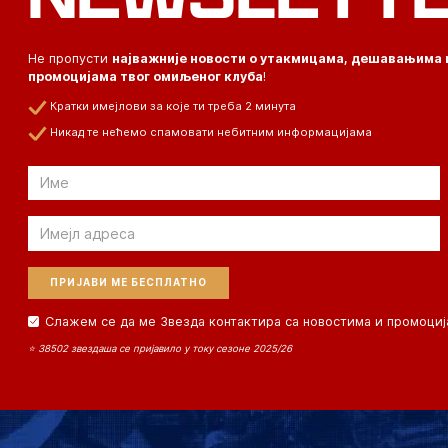
Не пропусти
најважније новости о утакмицама, дешавањима 
промоцијама твог омиљеног клуба
!
Кратки имејлови за које ти треба 2 минута
Никад те нећемо спамовати небитним информацијама
Email
Email
Слажем се да ме Звезда контактира са новостима и промоциј
⭐ 38502 звездаша се пријавило у току сезоне 2025/26