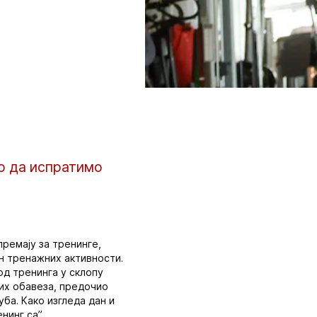
о да испратимо
премају за тренинге,
ан тренажних активности.
 од тренинга у склопу
их обавеза, предочио
уба. Како изгледа дан и
нинг са”.