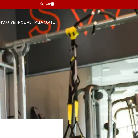
ЋИР
ИМ
КЛУБ
ПРОДАВНИЦА
КАРТЕ