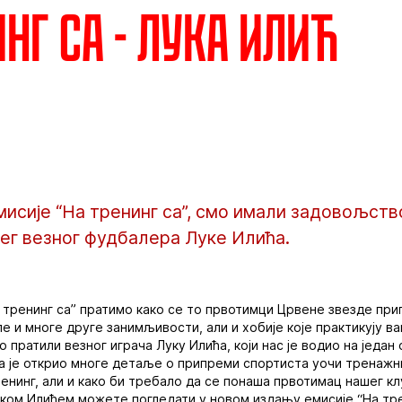
нг са - Лука Илић
исије “На тренинг са”, смо имали задовољств
ег везног фудбалера Луке Илића.
а тренинг са” пратимо како се то првотимци Црвене звезде при
е и многе друге занимљивости, али и хобије које практикују в
 пратили везног играча Луку Илића, који нас је водио на један
а је открио многе детаље о припреми спортиста уочи тренажн
ренинг, али и како би требало да се понаша првотимац нашег кл
уком Илићем можете погледати у новом издању емисије “На тре