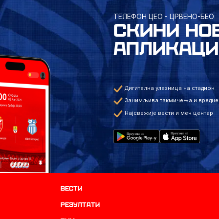
ТЕЛЕФОН ЦЕО - ЦРВЕНО-БЕО
СКИНИ НО
АПЛИКАЦИ
Дигитална улазница на стадион
Занимљива такмичења и вредне
Најсвежије вести и меч центар
Вести
резултати