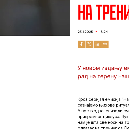
На трени
25.1.2025
16:24
У новом издању ем
рад на терену наш
Кроз серијал емисија “Н
сазнајемо њихове ритуал
У претходној епизоди смо
припремног циклуса. Лук
нам је шта све носи на т
одлазак на тренинг са Л