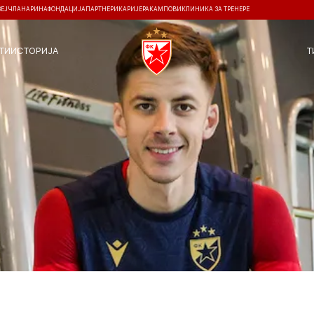
ЗЕЈ
ЧЛАНАРИНА
ФОНДАЦИЈА
ПАРТНЕРИ
КАРИЈЕРА
КАМПОВИ
КЛИНИКА ЗА ТРЕНЕРЕ
ТИ
ИСТОРИЈА
Т