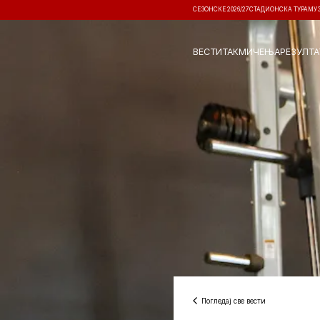
СЕЗОНСКЕ 2026/27
СТАДИОНСКА ТУРА
МУ
ВЕСТИ
ТАКМИЧЕЊА
РЕЗУЛТА
Погледај све вести