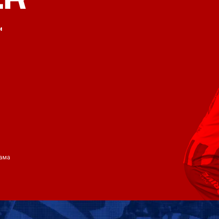
и
ама