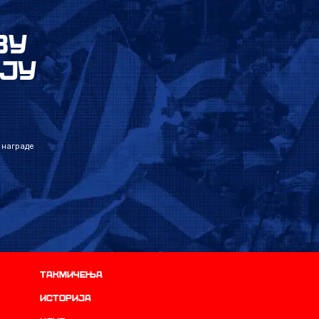
ВУ
ЈУ
 награде
Такмичења
историја