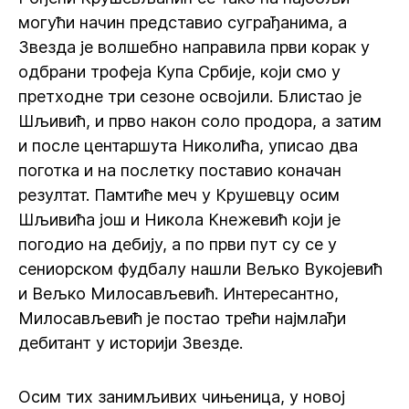
могући начин представио суграђанима, а
Звезда је волшебно направила први корак у
одбрани трофеја Купа Србије, који смо у
претходне три сезоне освојили. Блистао је
Шљивић, и прво након соло продора, а затим
и после центаршута Николића, уписао два
поготка и на послетку поставио коначан
резултат. Памтиће меч у Крушевцу осим
Шљивића још и Никола Кнежевић који је
погодио на дебију, а по први пут су се у
сениорском фудбалу нашли Вељко Вукојевић
и Вељко Милосављевић. Интересантно,
Милосављевић је постао трећи најмлађи
дебитант у историји Звезде.
Осим тих занимљивих чињеница, у новој