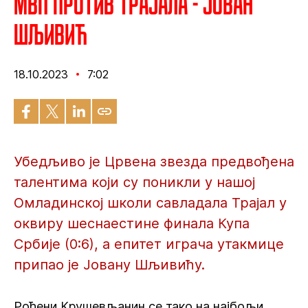
МВП против Трајала - Јован
Шљивић
18.10.2023
7:02
Убедљиво је Црвена звезда предвођена
талентима који су поникли у нашој
Омладинској школи савладала Трајал у
оквиру шеснаестине финала Купа
Србије (0:6), а епитет играча утакмице
припао је Јовану Шљивићу.
Рођени Крушевљанин се тако на најбољи