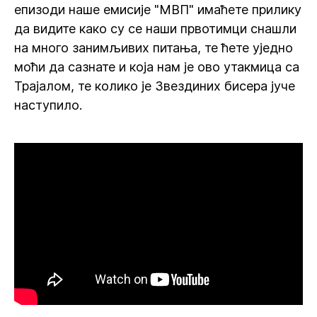
епизоди наше емисије "МВП" имаћете прилику
да видите како су се наши првотимци снашли
на много занимљивих питања, те ћете уједно
моћи да сазнате и која нам је ово утакмица са
Трајалом, те колико је Звездиних бисера јуче
наступило.