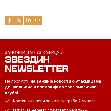
ЗАПОЧНИ ДАН УЗ КАФИЦУ И
ЗВЕЗДИН
NEWSLETTER
Не пропусти
најважније новости о утакмицама,
дешавањима и промоцијама твог омиљеног
клуба
!
Кратки имејлови за које ти треба 2 минута
Никад те нећемо спамовати небитним