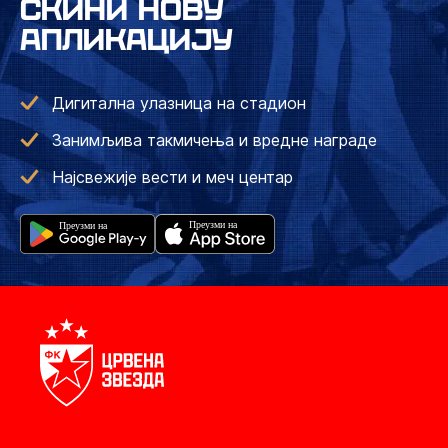
СКИНИ НОВУ
АПЛИКАЦИЈУ
Дигитална улазница на стадион
Занимљива такмичења и вредне награде
Најсвежије вести и меч центар