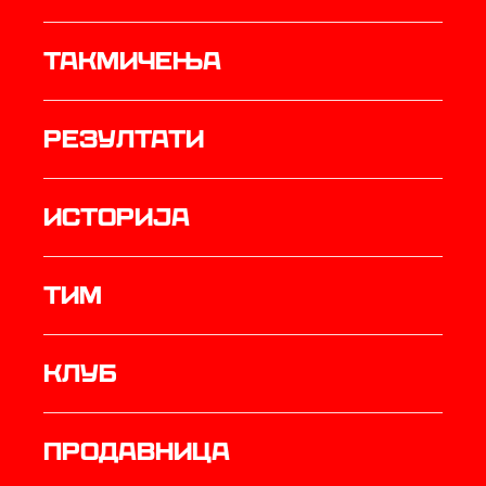
Такмичења
резултати
историја
ТИМ
Клуб
продавница