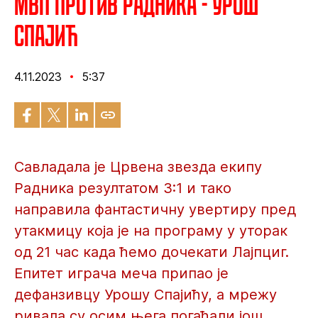
МВП против Радника - Урош
Спајић
4.11.2023
5:37
Савладала је Црвена звезда екипу
Радника резултатом 3:1 и тако
направила фантастичну увертиру пред
утакмицу која је на програму у уторак
од 21 час када ћемо дочекати Лајпциг.
Епитет играча меча припао је
дефанзивцу Урошу Спајићу, а мрежу
ривала су осим њега погађали још