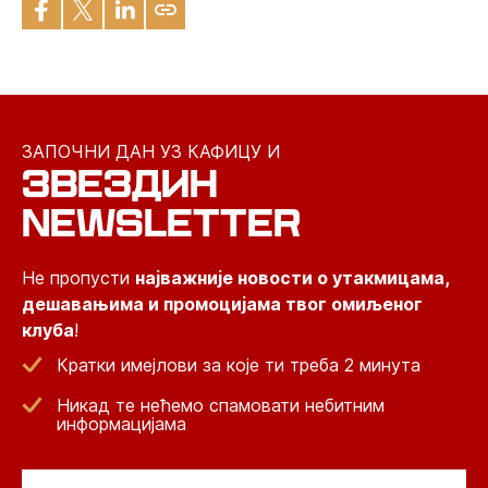
ЗАПОЧНИ ДАН УЗ КАФИЦУ И
ЗВЕЗДИН
NEWSLETTER
Не пропусти
најважније новости о утакмицама,
дешавањима и промоцијама твог омиљеног
клуба
!
Кратки имејлови за које ти треба 2 минута
Никад те нећемо спамовати небитним
информацијама
Email