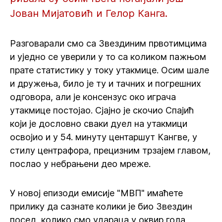
Јован Мијатовић и Гелор Канга.
Разговарали смо са Звездиним првотимцима
и уједно се уверили у то са коликом пажњом
прате статистику у току утакмице. Осим шале
и дружења, било је ту и тачних и погрешних
одговора, али је консензус око играча
утакмице постојао. Сјајно је скочио Спајић
који је дословно сваки дуел на утакмици
освојио и у 54. минуту центаршут Кангве, у
стилу центрафора, прецизним трзајем главом,
послао у небрањени део мреже.
У новој епизоди емисије "МВП" имаћете
прилику да сазнате колики је био Звездин
посед, колико смо удараца у оквир гола