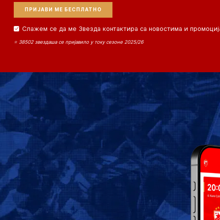
Слажем се да ме Звезда контактира са новостима и промоциј
⭐ 38502 звездаша се пријавило у току сезоне 2025/26