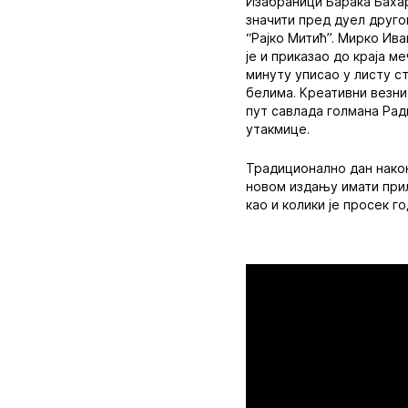
Изабраници Барака Бахар
значити пред дуел другог
“Рајко Митић”. Мирко Ива
је и приказао до краја м
минуту уписао у листу с
белима. Креативни везни
пут савлада голмана Радн
утакмице.
Традиционално дан након
новом издању имати прил
као и колики је просек 