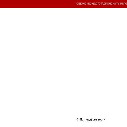
СЕЗОНСКЕ 2026/27
СТАДИОНСКА ТУРА
МУ
ВЕСТИ
ТАКМИЧЕЊА
РЕЗУЛТА
Погледај све вести