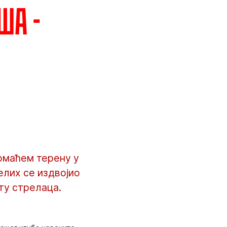
ша -
омаћем терену у
елих се издвојио
ту стрелаца.