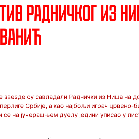
тив Радничког из Ни
Иванић
 звезде су савладали Раднички из Ниша на д
уперлиге Србије, а као најбољи играч црвено-б
и се на јучерашњем дуелу једини уписао у лис