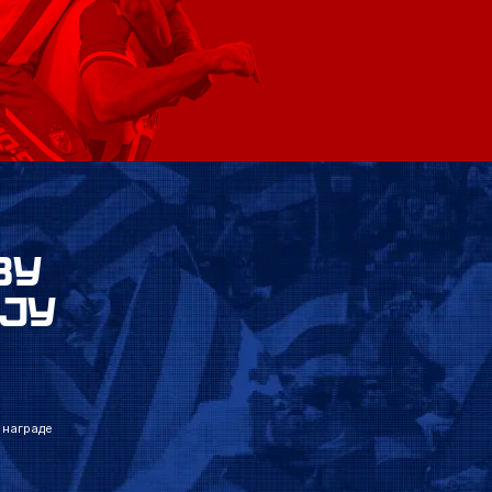
ВУ
ЈУ
 награде