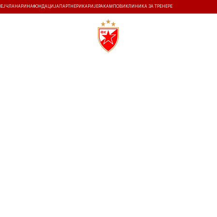
ЗЕЈ
ЧЛАНАРИНА
ФОНДАЦИЈА
ПАРТНЕРИ
КАРИЈЕРА
КАМПОВИ
КЛИНИКА ЗА ТРЕНЕРЕ
ТИ
ИСТОРИЈА
Т