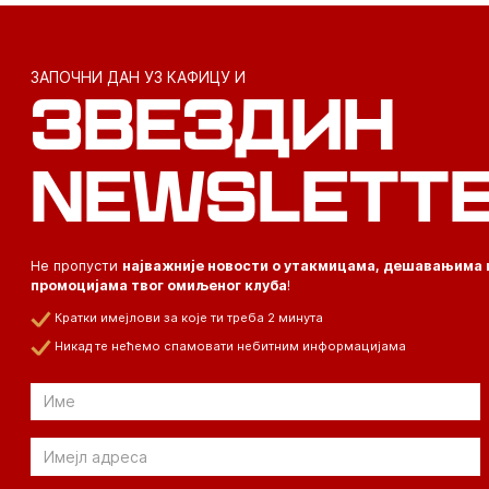
ЗАПОЧНИ ДАН УЗ КАФИЦУ И
ЗВЕЗДИН
NEWSLETT
Не пропусти
најважније новости о утакмицама, дешавањима 
промоцијама твог омиљеног клуба
!
Кратки имејлови за које ти треба 2 минута
Никад те нећемо спамовати небитним информацијама
Email
Email