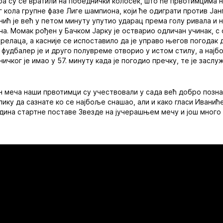
а су се вратили на победнички колосек, што ће првотимцима 
 кола групне фазе Лиге шампиона, који ће одиграти против Јан
нић је већ у петом минуту упутио ударац према голу ривала и нај
еча. Момак рођен у Бачком Јарку је остварио одличан учинак, с 
трелаца, а касније се испоставило да је управо његов погодак
 фудбалер је и друго полувреме отворио у истом стилу, а најб
ичког је имао у 57. минуту када је погодио пречку, те је заслу
 меча наши првотимци су учествовали у сада већ добро познат
ику да сазнате ко се најбоље снашао, али и како гласи Иванић
година стартне поставе Звезде на јучерашњем мечу и још мног