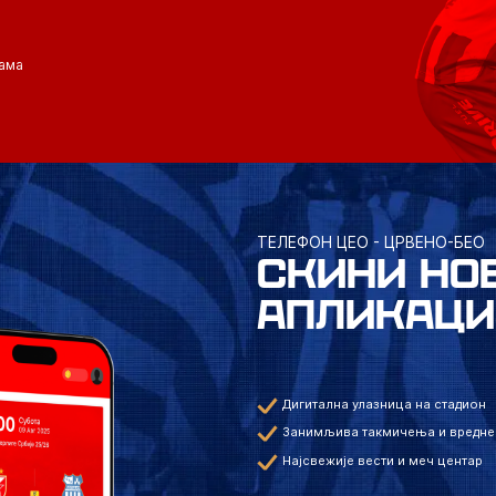
ама
ТЕЛЕФОН ЦЕО - ЦРВЕНО-БЕО
СКИНИ НО
АПЛИКАЦИ
Дигитална улазница на стадион
Занимљива такмичења и вредне
Најсвежије вести и меч центар