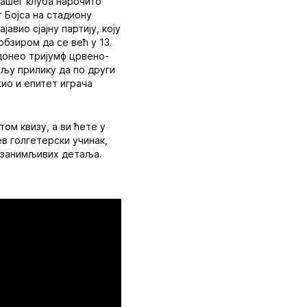
нашег клуба нарочито
г Бојса на стадиону
авио сјајну партију, коју
обзиром да се већ у 13.
 донео тријумф црвено-
ољу прилику да по други
жио и епитет играча
ом квизу, а ви ћете у
ев голгетерски учинак,
о занимљивих детаља.