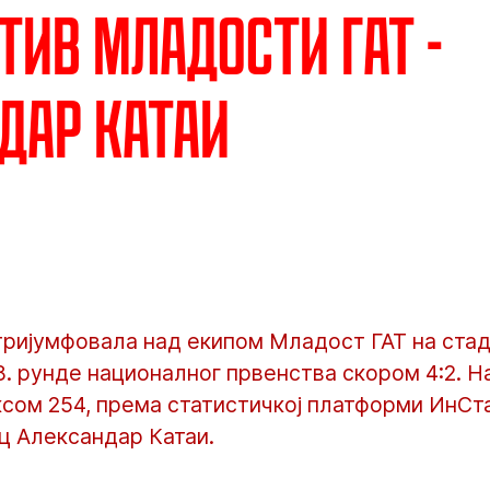
тив Младости ГАТ -
дар Катаи
тријумфовала над екипом Младост ГАТ на стад
8. рунде националног првенства скором 4:2. Н
сом 254, према статистичкој платформи ИнСтат
ц Александар Катаи.