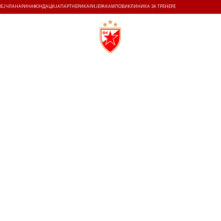
ЗЕЈ
ЧЛАНАРИНА
ФОНДАЦИЈА
ПАРТНЕРИ
КАРИЈЕРА
КАМПОВИ
КЛИНИКА ЗА ТРЕНЕРЕ
ТИ
ИСТОРИЈА
Т