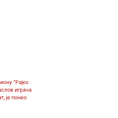
иону “Рајко
аслов играча
, је понео