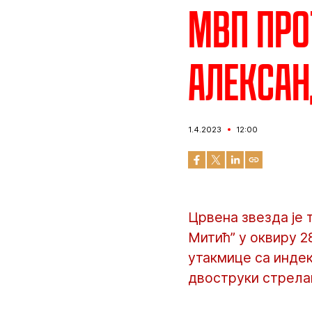
МВП про
Алексан
1.4.2023
12:00
Црвена звезда је 
Митић” у оквиру 2
утакмице са индек
двоструки стрела