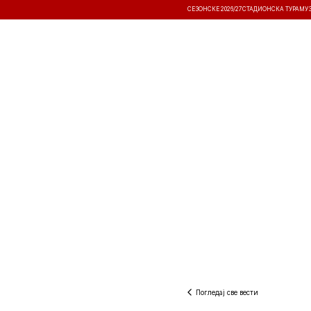
СЕЗОНСКЕ 2026/27
СТАДИОНСКА ТУРА
МУ
ВЕСТИ
ТАКМИЧЕЊА
РЕЗУЛТА
Погледај све вести