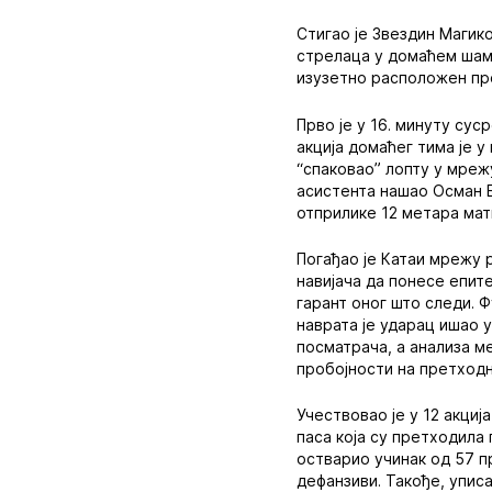
Стигао је Звездин Магик
стрелаца у домаћем шамп
изузетно расположен пр
Прво је у 16. минуту су
акција домаћег тима је у
“спаковао” лопту у мрежу.
асистента нашао Осман Б
отприлике 12 метара мат
Погађао је Катаи мрежу 
навијача да понесе епит
гарант оног што следи. 
наврата је ударац ишао у
посматрача, а анализа м
пробојности на претход
Учествовао је у 12 акци
паса која су претходила
остварио учинак од 57 п
дефанзиви. Такође, упис