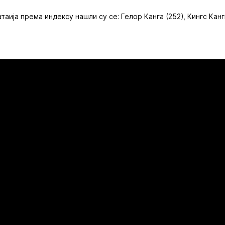
аија према индексу нашли су се: Гелор Канга (252), Кингс Кан