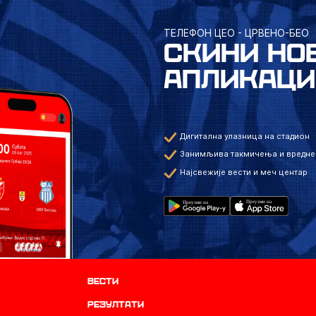
ТЕЛЕФОН ЦЕО - ЦРВЕНО-БЕО
СКИНИ НО
АПЛИКАЦИ
Дигитална улазница на стадион
Занимљива такмичења и вредне
Најсвежије вести и меч центар
Вести
резултати