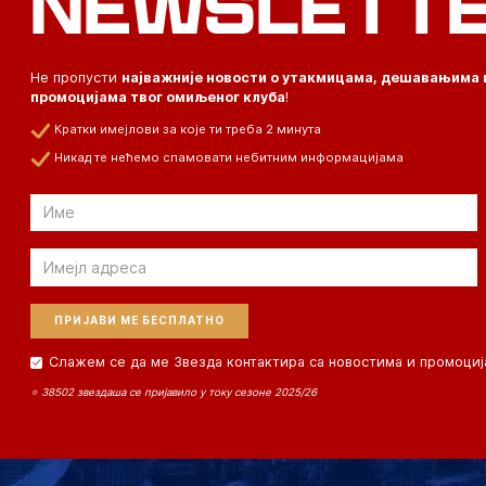
NEWSLETT
Не пропусти
најважније новости о утакмицама, дешавањима 
промоцијама твог омиљеног клуба
!
Кратки имејлови за које ти треба 2 минута
Никад те нећемо спамовати небитним информацијама
Email
Email
Слажем се да ме Звезда контактира са новостима и промоциј
⭐ 38502 звездаша се пријавило у току сезоне 2025/26