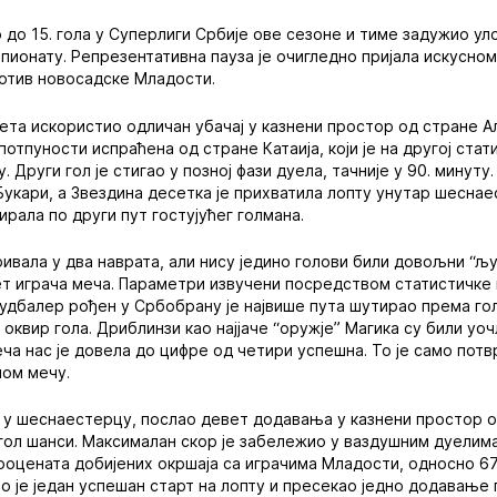
о до 15. гола у Суперлиги Србије ове сезоне и тиме задужио ул
ионату. Репрезентативна пауза је очигледно пријала искусном 
отив новосадске Младости.
срета искористио одличан убачај у казнени простор од стране А
 потпуности испраћена од стране Катаија, који је на другој ста
 Други гол је стигао у позној фази дуела, тачније у 90. минуту.
укари, а Звездина десетка је прихватила лопту унутар шесна
ирала по други пут гостујућег голмана.
ривала у два наврата, али нису једино голови били довољни “
ет играча меча. Параметри извучени посредством статистичке
Фудбалер рођен у Србобрану је највише пута шутирао према гол
 оквир гола. Дриблинзи као најјаче “оружје” Магика су били уо
еча нас је довела до цифре од четири успешна. То је само потв
ном мечу.
ја у шеснаестерцу, послао девет додавања у казнени простор 
 гол шанси. Максималан скор је забележио у ваздушним дуелима,
роцената добијених окршаја са играчима Младости, односно 67 
ао је један успешан старт на лопту и пресекао једно додавање