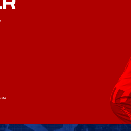
ER
и
ама