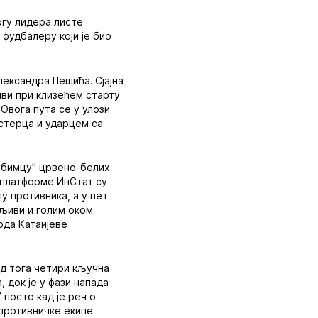
огу лидера листе
фудбалеру који је био
лександра Пешића. Сјајна
тиви при клизећем старту
 Овога пута се у улози
естерца и ударцем са
љубимцу” црвено-белих
 платформе ИнСтат су
у противника, а у пет
чљиви и голим оком
рда Катаијеве
од тога четири кључна
 док је у фази напада
посто кад је реч о
 противничке екипе.