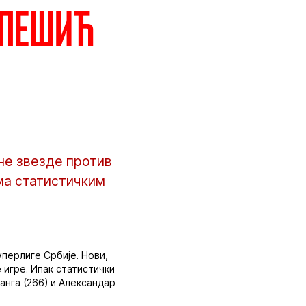
 Пешић
не звезде против
ма статистичким
уперлиге Србије. Нови,
 игре. Ипак статистички
анга (266) и Александар