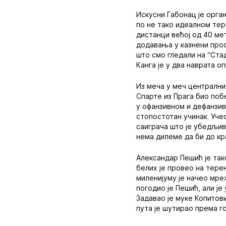
Искусни Габонац је орга
по не тако идеалном тер
дистанци већој од 40 мет
додавања у казнени прос
што смо гледали на “Стад
Канга је у два наврата о
Из меча у меч централни
Спарте из Прага био поб
у офанзивном и дефанзив
стопостотан учинак. Уче
саиграча што је убедљив
нема дилеме да би до кр
Александар Пешић је так
белих је провео на тере
миленијуму је начео мре
погодио је Пешић, али је
Задавао је муке Копитов
пута је шутирао према г