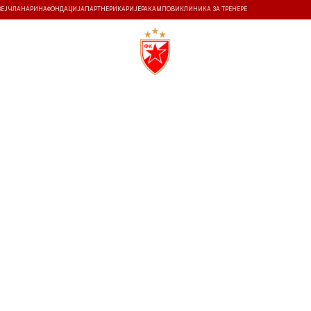
ЗЕЈ
ЧЛАНАРИНА
ФОНДАЦИЈА
ПАРТНЕРИ
КАРИЈЕРА
КАМПОВИ
КЛИНИКА ЗА ТРЕНЕРЕ
ТИ
ИСТОРИЈА
Т