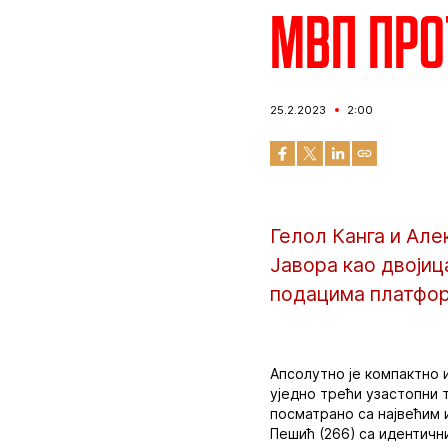
МВП про
25.2.2023
2:00
Гелол Канга и Але
Јавора као двојиц
подацима платфор
Апсолутно је компактно 
уједно трећи узастопни 
посматрано са највећим 
Пешић (266) са идентичн