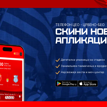
ТЕЛЕФОН ЦЕО - ЦРВЕНО-БЕО
СКИНИ НО
АПЛИКАЦИ
Дигитална улазница на стадион
Занимљива такмичења и вредне
Најсвежије вести и меч центар