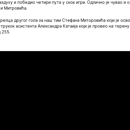
аздуху и победио четири пута у скок игри. Одлично је чувао и
у и Митровића.
релца другог гола за наш тим Стефана Миторовића који је осв
струкок асистента Александра Катаија који је провео на терен
 255.