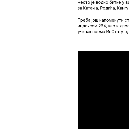
Често је водио битке у в
за Катаија, Родића, Канг
Треба још напоменути ст
индексом 264, као и дво
учинак према ИнСтату од