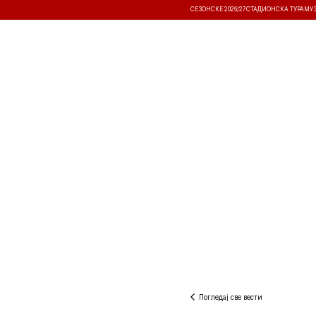
СЕЗОНСКЕ 2026/27
СТАДИОНСКА ТУРА
МУ
ВЕСТИ
ТАКМИЧЕЊА
РЕЗУЛТА
Погледај све вести