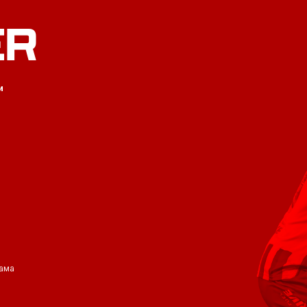
ER
и
ама