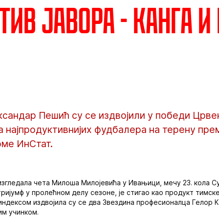
тив Јавора - Канга и
ксандар Пешић су се издвојили у победи Црве
а најпродуктивнијих фудбалера на терену пре
ме ИнСтат.
изгледала чета Милоша Милојевића у Ивањици, мечу 23. кола С
тријумф у пролећном делу сезоне, је стигао као продукт тимске
индексом издвојила су се два Звездина професионалца Гелор К
им учинком.