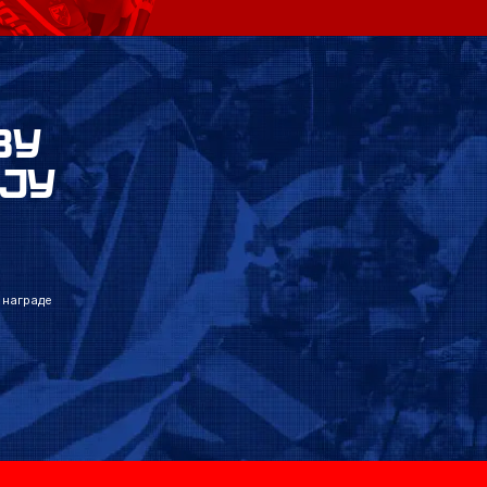
ВУ
ЈУ
 награде