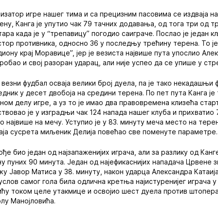
низатор игре нашег тима и са прецизним пасовима се издваја на
ену, Канга је упутио чак 79 тачних додавања, од тога три од т
ара када је у “трепавицу” погодио саиграче. Послао је један к
тор противника, односно 36 у последњу трећину терена. То ј
иону крај Моравице”, јер је везиста највише пута упослио Алек
пробао и свој разоран ударац, али није успео да се упише у стр
 везни фудбал осваја велики број дуела, па је тако некадашњи
едник у десет двобоја на средини терена. По пет пута Канга је
ном делу игре, а уз то је имао два правовремена клизећа старт
ствовао је у изградњи чак 124 напада нашег клуба и прихвати
о највише на мечу. Уступио је у 83. минуту меча место на тер
аја сусрета миљеник Делија повећао све поменуте параметре.
ође био један од најзапаженијих играча, али за разлику од Кан
ну пуних 90 минута. Један од најефикаснијих нападача Црвене 
жу Јавор Матиса у 38. минуту, након ударца Александра Катаија
 услов самог гола била одлична кретња најистуренијег играча 
ићу током целе утакмице и освојио шест дуела против штопера
олу Манојловића.