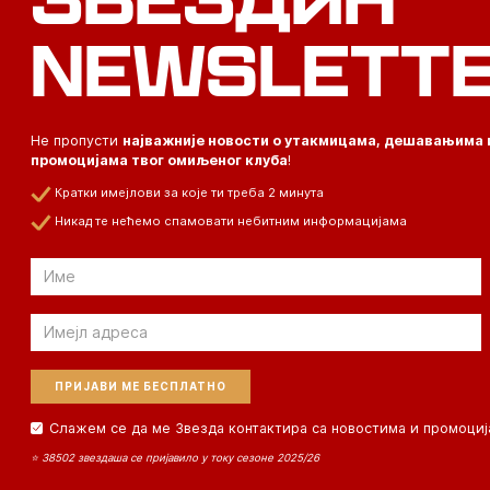
NEWSLETT
Не пропусти
најважније новости о утакмицама, дешавањима 
промоцијама твог омиљеног клуба
!
Кратки имејлови за које ти треба 2 минута
Никад те нећемо спамовати небитним информацијама
Email
Email
Слажем се да ме Звезда контактира са новостима и промоциј
⭐ 38502 звездаша се пријавило у току сезоне 2025/26