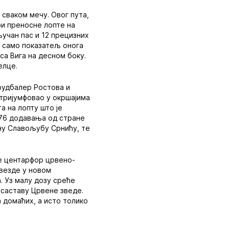
 сваком мечу. Овог пута,
ри преносне лопте на
ључан пас и 12 прецизних
е само показатељ онога
са Вига на десном боку.
елце.
 фудбалер Ростова и
 тријумфовао у окршајима
а на лопту што је
о 76 додавања од стране
ену Славољубу Срнићу, те
ге центарфор црвено-
звезде у новом
. Уз малу дозу среће
у саставу Црвене зведе.
 домаћих, а исто толико