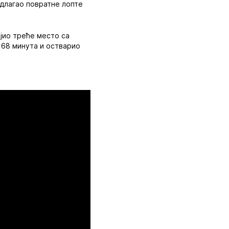
 одлагао повратне лопте
ојио треће место са
у 68 минута и остварио