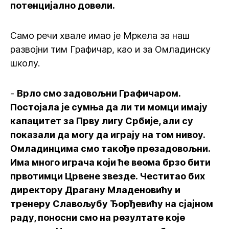
потенцијално довели.
Само речи хвале имао је Мркела за наш
развојни тим Графичар, као и за Омладинску
школу.
-
Врло смо задовољни Графичаром.
Постојала је сумња да ли ти момци имају
капацитет за Прву лигу Србије, али су
показали да могу да играју на том нивоу.
Омладинцима смо такође презадовољни.
Има много играча који ће веома брзо бити
првотимци Црвене звезде. Честитао бих
директору Драгану Младеновићу и
тренеру Славољубу Ђорђевићу на сјајном
раду, поносни смо на резултате које