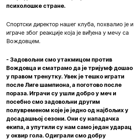
психолошке стране.
Спортски директор нашег клуба, похвалио је и
играче због реакције која је виђена у мечу са
Вождовцем.
- Задовољни смо утакмицом против
Вождовца и сматрамо да је тријумф дошао
у правом тренутку. Увек је тешко играти
после Лиге шампиона, а поготово после
пораза. Играчи су ушли добро у меч и
посебно смо задовољни другим
полувременом које је једно од најбољих у
досадашњој сезони. Они су нападачка
екипа, а упутили су нам само један ударац
у оквир гола. Одиграли смо добру