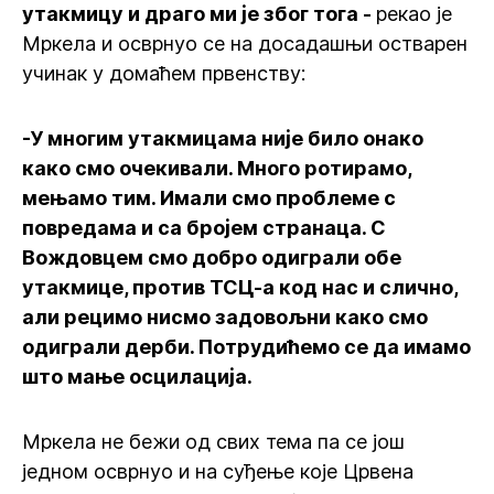
утакмицу и драго ми је због тога -
рекао је
Мркела и осврнуо се на досадашњи остварен
учинак у домаћем првенству:
-У многим утакмицама није било онако
како смо очекивали. Много ротирамо,
мењамо тим. Имали смо проблеме с
повредама и са бројем странаца. С
Вождовцем смо добро одиграли обе
утакмице, против ТСЦ-а код нас и слично,
али рецимо нисмо задовољни како смо
одиграли дерби. Потрудићемо се да имамо
што мање осцилација.
Мркела не бежи од свих тема па се још
једном осврнуо и на суђење које Црвена