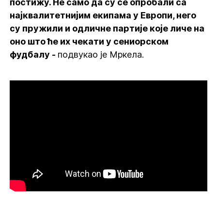
постижу. Не само да су се опробали са
најквалитетнијим екипама у Европи, него
су пружили и одличне партије које личе на
оно што ће их чекати у сениорском
фудбалу -
подвукао је Мркела.