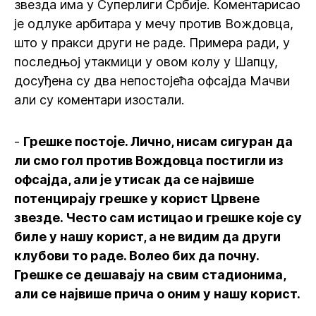
звезда има у Суперлиги Србије. Коментарисао
је одлуке арбитара у мечу против Вождовца,
што у пракси други не раде. Примера ради, у
последњој утакмици у овом колу у Шапцу,
досуђена су два непостојећа офсајда Мачви
али су коментари изостали.
-
Грешке постоје. Лично, нисам сигуран да
ли смо гол против Вождовца постигли из
офсајда, али је утисак да се највише
потенцирају грешке у корист Црвене
звезде. Често сам истицао и грешке које су
биле у нашу корист, а не видим да други
клубови то раде. Волео бих да почну.
Грешке се дешавају на свим стадионима,
али се највише прича о оним у нашу корист.