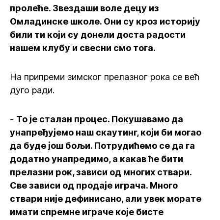
пролеће. Звездаши воле децу из
Омладинске школе. Они су кроз историју
били ти који су донели доста радости
нашем клубу и свесни смо тога.
На припреми зимског прелазног рока се већ
дуго ради.
-
То је сталан процес. Покушавамо да
унапређујемо наш скаутинг, који би могао
да буде још бољи. Потрудићемо се да га
додатно унапредимо, а какав ће бити
прелазни рок, зависи од многих ствари.
Све зависи од продаје играча. Много
ствари није дефинисано, али увек морате
имати спремне играче које бисте