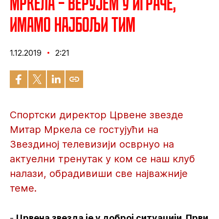
Мркела – Верујем у играче,
имамо најбољи тим
1.12.2019
2:21
Спортски директор Црвене звезде
Митар Мркела се гостујући на
Звездиној телевизији осврнуо на
актуелни тренутак у ком се наш клуб
налази, обрадивиши све најважније
теме.
-
Црвена звезда је у доброј ситуацији. Први