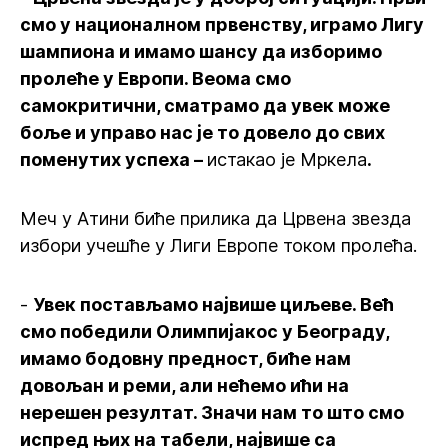
смо у националном првенству, играмо Лигу
шампиона и имамо шансу да изборимо
пролеће у Европи. Веома смо
самокритични, сматрамо да увек може
боље и управо нас је то довело до свих
поменутих успеха –
истакао је Мркела
.
Меч у Атини биће прилика да Црвена звезда
избори учешће у Лиги Европе током пролећа.
-
Увек постављамо највише циљеве. Већ
смо победили Олимпијакос у Београду,
имамо бодовну предност, биће нам
довољан и реми, али нећемо ићи на
нерешен резултат. Значи нам то што смо
испред њих на табели, највише са