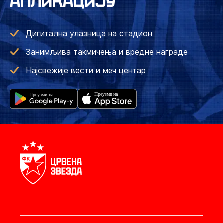
АПЛИКАЦИЈУ
Дигитална улазница на стадион
Занимљива такмичења и вредне награде
Најсвежије вести и меч центар