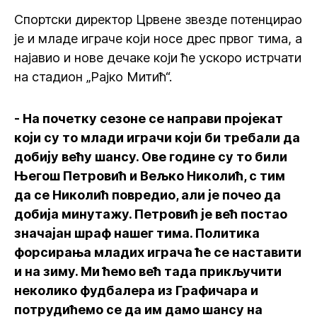
Спортски директор Црвене звезде потенцирао
је и младе играче који носе дрес првог тима, а
најавио и нове дечаке који ће ускоро истрчати
на стадион „Рајко Митић“.
- На почетку сезоне се направи пројекат
који су то млади играчи који би требали да
добију већу шансу. Ове године су то били
Његош Петровић и Вељко Николић, с тим
да се Николић повредио, али је почео да
добија минутажу. Петровић је већ постао
значајан шраф нашег тима. Политика
форсирања младих играча ће се наставити
и на зиму. Ми ћемо већ тада прикључити
неколико фудбалера из Графичара и
потрудићемо се да им дамо шансу на