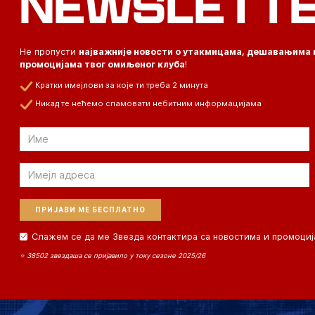
NEWSLETT
Не пропусти
најважније новости о утакмицама, дешавањима 
промоцијама твог омиљеног клуба
!
Кратки имејлови за које ти треба 2 минута
Никад те нећемо спамовати небитним информацијама
Email
Email
Слажем се да ме Звезда контактира са новостима и промоциј
⭐ 38502 звездаша се пријавило у току сезоне 2025/26