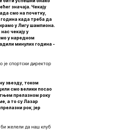
е бити успешни онако
ећег значаја. Чекају
Сада смо на почетку,
 година када треба да
ирамо у Лигу шампиона.
нас чекају у
имо у наредном
радили минулих година -
ио је спортски директор
ену звезду, током
дили смо велики посао
етњем прелазном року
е, а то су Лазар
прелазни рок, јер
 би желели да наш клуб