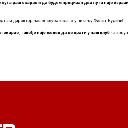
 пута разговарао и да будем прецизан два пута није израз
ортски директор нашег клуба када је у питању Филип Ђуричић.
зговарао, такође није желео да се врати у наш клуб -
закључ