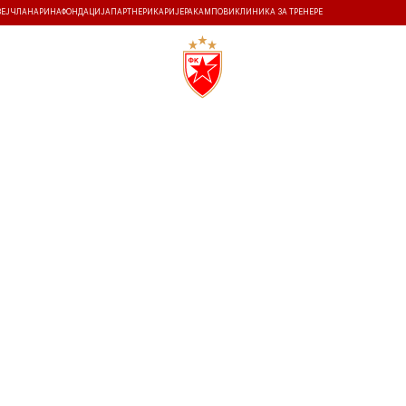
ЗЕЈ
ЧЛАНАРИНА
ФОНДАЦИЈА
ПАРТНЕРИ
КАРИЈЕРА
КАМПОВИ
КЛИНИКА ЗА ТРЕНЕРЕ
ТИ
ИСТОРИЈА
Т