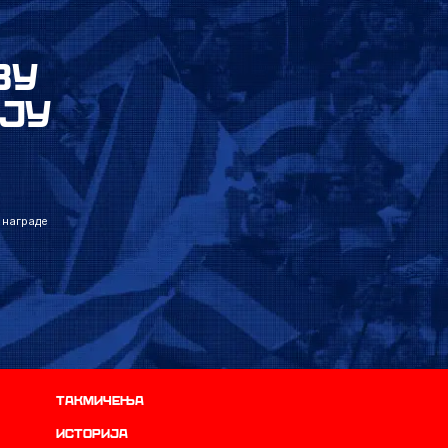
ВУ
ЈУ
 награде
Такмичења
историја