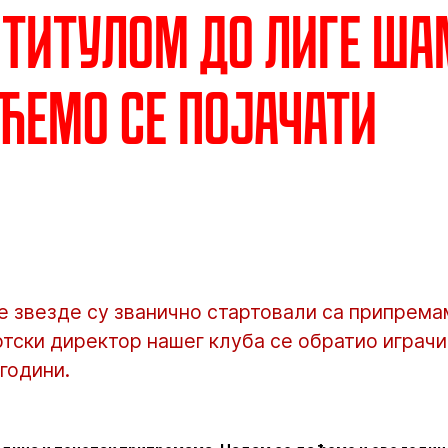
 Титулом до Лиге ша
 ћемо се појачати
 звезде су званично стартовали са припрема
ртски директор нашег клуба се обратио играч
години.