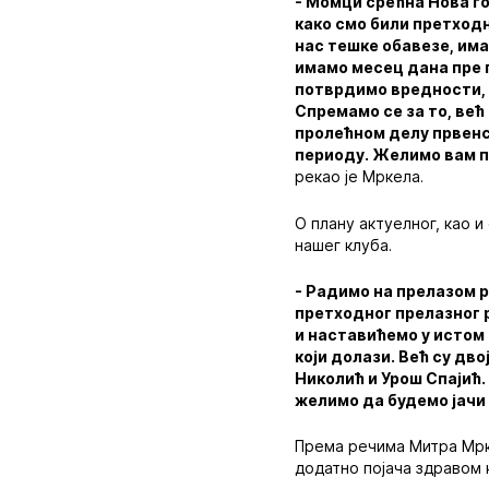
- Момци срећна Нова г
како смо били претходн
нас тешке обавезе, има
имамо месец дана пре п
потврдимо вредности, 
Спремамо се за то, већ 
пролећном делу првенс
периоду. Желимо вам пу
рекао је Мркела.
О плану актуелног, као и
нашег клуба.
- Радимо на прелазом р
претходног прелазног 
и наставићемо у истом
који долази. Већ су дв
Николић и Урош Спајић.
желимо да будемо јачи
Према речима Митра Мрке
додатно појача здравом 