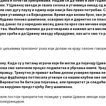
одина и почетак припремама. Надам се да ћемо и ове годин
их. У Црвеној звезди је свака сезона и утакмица никад од в
ли смо дугу паузу и одмор који нам је био преко потребан. 
рве утакмице са Војводином. Време иде веома брзо, ово је
будемо поново шампиони, освојимо куп и директно се плас
од данас па у наредних месец дана па кроз све мечеве који 
тва. Имаћемо прилике да разговарамо и кажемо шта мисл
но среће и да Црвену звезду обрадујемо, као што смо то 
 о циљевима прелазног рока који долази на крају сезоне говор
оку. Када су у питању играчи који би могли да појачају Црв
рока смо започели процес подмлатка и убрзања екипе. Ура
 правцу. Тренутно је примат већим делом усмерен према л
ојица фудбалера потписала уговоре са нашим клубом ове зим
 Вероватно ће бити још појачања, али приоритет је следећи 
 за верујемо предстојећу Лигу шампиона.
ле постоје приоритетне позиције у екипи Црвене звезде које
конкуренцијом.