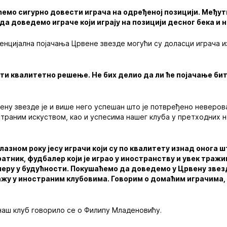
 ћемо сигурно довести играча на одређеној позицији. Међу
 да доведемо играче који играју на позицији десног бека и 
тенцијална појачања Црвене звезде могући су доласци играча и
бити квалитетно решење. Не бих делио да ли ће појачање би
ену звезде је и више него успешан што је потвређено неверов
страним искуством, као и успесима нашег клуба у претходних 
лазном року јесу играчи који су по квалитету изнад онога
вратник, фудбалер који је играо у иностранству и увек траж
смеру у будућности. Покушаћемо да доведемо у Црвену звез
жу у иностраним клубовима. Говорим о домаћим играчима
наш клуб говорило се о Филипу Младеновићу.