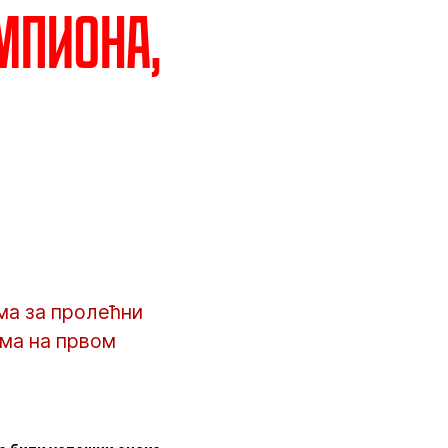
мпиона,
ма за пролећни
има на првом