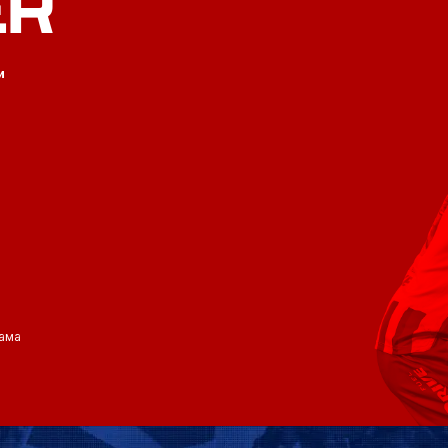
ER
и
ама