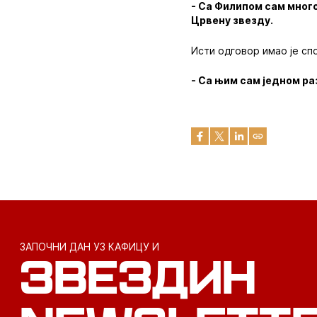
- Са Филипом сам много
Црвену звезду.
Исти одговор имао је сп
- Са њим сам једном ра
ЗАПОЧНИ ДАН УЗ КАФИЦУ И
ЗВЕЗДИН