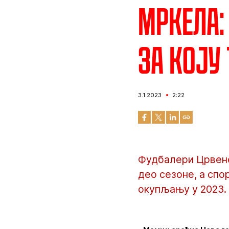
Мркела:
за коју
3.1.2023
2:22
Фудбалери Црвене
део сезоне, а спо
окупљању у 2023. 