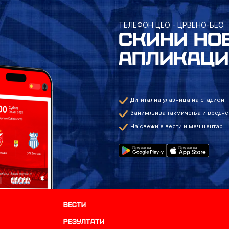
ТЕЛЕФОН ЦЕО - ЦРВЕНО-БЕО
СКИНИ НО
АПЛИКАЦИ
Дигитална улазница на стадион
Занимљива такмичења и вредне
Најсвежије вести и меч центар
Вести
резултати