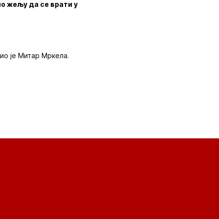
ио жељу да се врати у
ио је Митар Мркела.