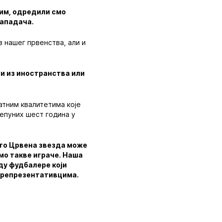
тим, одредили смо
нападача.
з нашег првенства, али и
ти из иностранства или
атним квалитетима које
непуних шест година у
 што Црвена звезда може
имо такве играче. Наша
ду фудбалере који
, репрезентативцима.