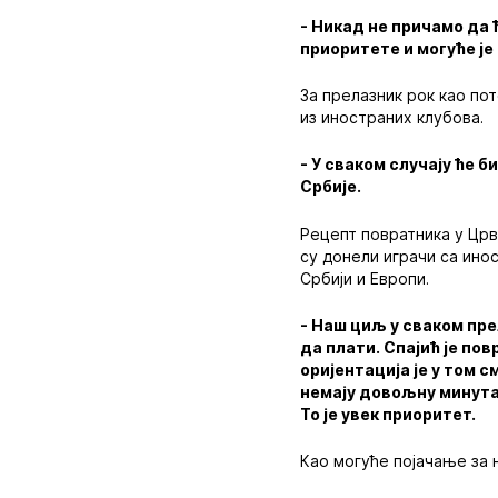
- Никад не причамо да
приоритете и могуће је
За прелазник рок као по
из иностраних клубова.
- У сваком случају ће 
Србије.
Рецепт повратника у Црв
су донели играчи са ино
Србији и Европи.
- Наш циљ у сваком пре
да плати. Спајић је по
оријентација је у том 
немају довољну минута
То је увек приоритет.
Као могуће појачање за 