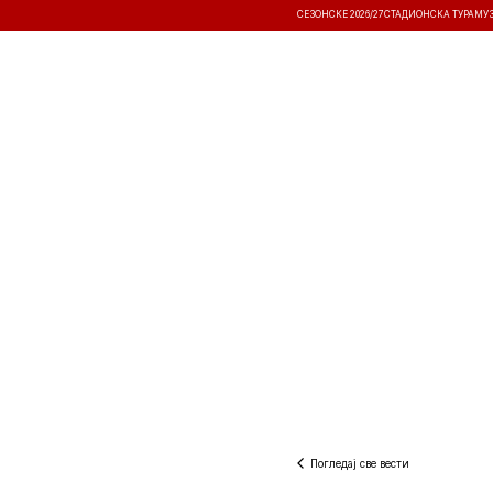
СЕЗОНСКЕ 2026/27
СТАДИОНСКА ТУРА
МУ
ВЕСТИ
ТАКМИЧЕЊА
РЕЗУЛТА
Погледај све вести