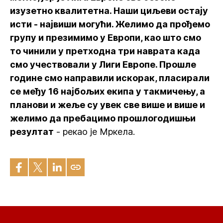
изузетно квалитетна. Наши циљеви остају
исти - највиши могући. Желимо да прођемо
групу и презимимо у Европи, као што смо
то чинили у претходна три наврата када
смо учествовали у Лиги Европе. Прошле
године смо направили искорак, пласирали
се међу 16 најбољих екипа у такмичењу, а
планови и жеље су увек све више и више и
желимо да пребацимо прошлогодишњи
резултат
- рекао је Мркела.