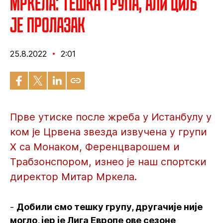
Мркела: Тешка група, али циљ
је пролазак
25.8.2022
2:01
Прве утиске после жреба у Истанбулу у
ком је Црвена звезда извучена у групи
Х са Монаком, Ференцварошем и
Трабзонспором, изнео је наш спортски
директор Митар Мркела.
-
Добили смо тешку групу, другачије није
могло, јер је Лига Европе ове сезоне