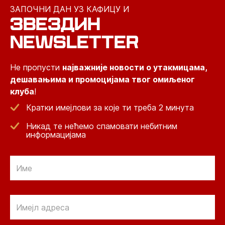
ЗАПОЧНИ ДАН УЗ КАФИЦУ И
ЗВЕЗДИН
NEWSLETTER
Не пропусти
најважније новости о утакмицама,
дешавањима и промоцијама твог омиљеног
клуба
!
Кратки имејлови за које ти треба 2 минута
Никад те нећемо спамовати небитним
информацијама
Email
Email