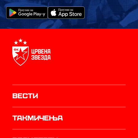
Вести
Такмичења