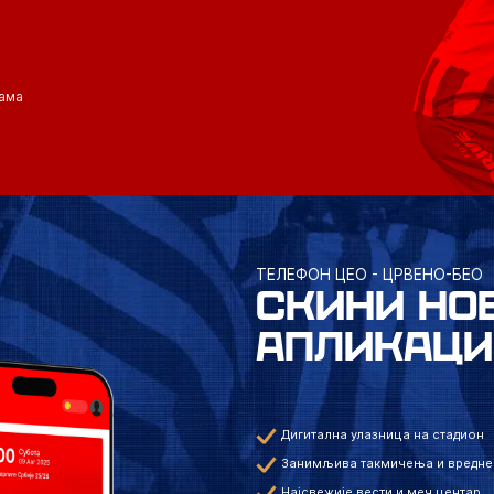
ама
ТЕЛЕФОН ЦЕО - ЦРВЕНО-БЕО
СКИНИ НО
АПЛИКАЦИ
Дигитална улазница на стадион
Занимљива такмичења и вредне
Најсвежије вести и меч центар