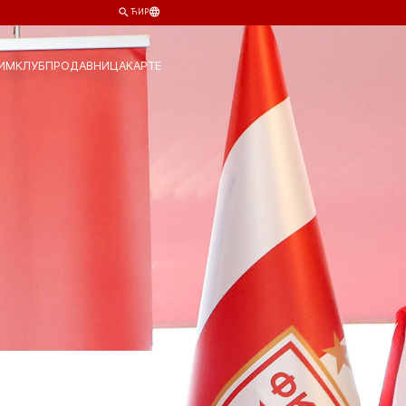
ЋИР
ИМ
КЛУБ
ПРОДАВНИЦА
КАРТЕ