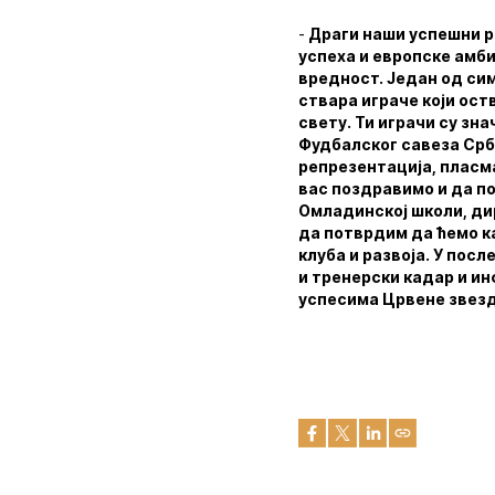
-
Драги наши успешни р
успеха и европске амби
вредност. Један од си
ствара играче који оств
свету. Ти играчи су зн
Фудбалског савеза Срби
репрезентација, пласм
вас поздравимо и да по
Омладинској школи, дир
да потврдим да ћемо ка
клуба и развоја. У пос
и тренерски кадар и ин
успесима Црвене звез