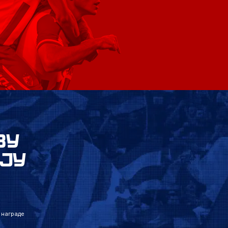
ВУ
ЈУ
 награде