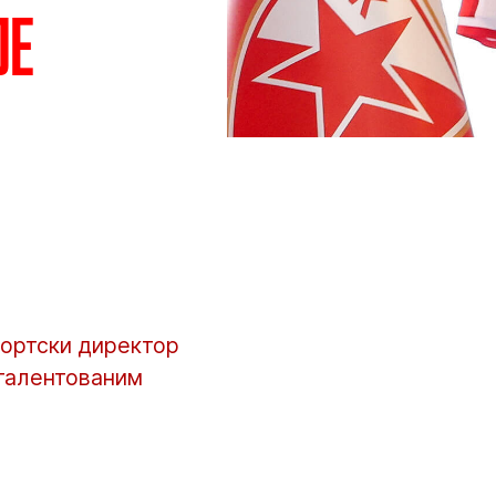
је
портски директор
 талентованим