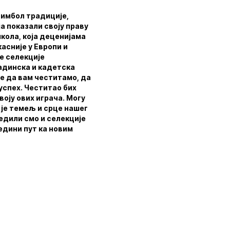
симбол традиције,
ја показали своју праву
кола, која деценијама
касније у Европи и
не селекције
ладинска и кадетска
е да вам честитамо, да
успех. Честитао бих
воју ових играча. Могу
 је темељ и срце нашег
едили смо и селекције
једини пут ка новим