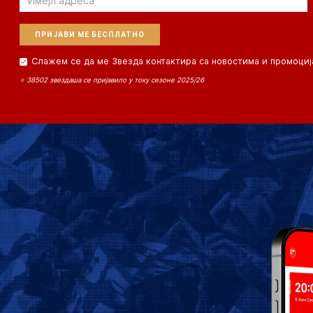
Слажем се да ме Звезда контактира са новостима и промоциј
⭐ 38502 звездаша се пријавило у току сезоне 2025/26