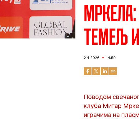
Мркела:
темељ и
2.4.2026
14:59
Поводом свечаног
клуба Митар Мрке
играчима на пласм