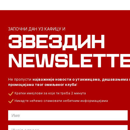
ЗАПОЧНИ ДАН УЗ КАФИЦУ И
ЗВЕЗДИН
NEWSLETT
Не пропусти
најважније новости о утакмицама, дешавањима 
промоцијама твог омиљеног клуба
!
Кратки имејлови за које ти треба 2 минута
Никад те нећемо спамовати небитним информацијама
Email
Email