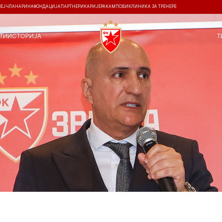
ЗЕЈ
ЧЛАНАРИНА
ФОНДАЦИЈА
ПАРТНЕРИ
КАРИЈЕРА
КАМПОВИ
КЛИНИКА ЗА ТРЕНЕРЕ
ТИ
ИСТОРИЈА
Т