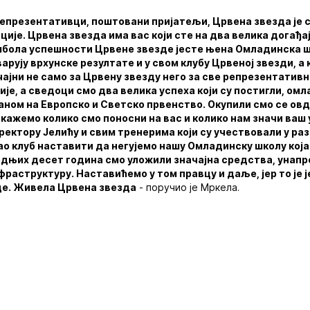
епрезентативци, поштовани пријатељи, Црвена звезда је 
ције. Црвена звезда има вас који сте на два велика догађа
мбола успешности Црвене звезде јесте њена Омладинска ш
арују врхунске резултате и у свом клубу Црвеној звезди, а 
ачајни не само за Црвену звезду него за све репрезентатив
је, а сведоци смо два велика успеха који су постигли, ом
аном на Европско и Светско првенство. Окупили смо се овд
кажемо колико смо поносни на вас и колико нам значи ваш 
ектору Јелићу и свим тренерима који су учествовали у раз
о клуб наставити да негујемо нашу Омладинску школу која
ледњих десет година смо уложили значајна средства, унапр
фраструктуру. Наставићемо у том правцу и даље, јер то је 
де. Живела Црвена звезда
- поручио је Мркела.