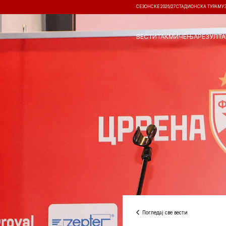
СЕЗОНСКЕ 2026/27
СТАДИОНСКА ТУРА
МУ
ВЕСТИ
ТАКМИЧЕЊА
РЕЗУЛТА
Погледај све вести