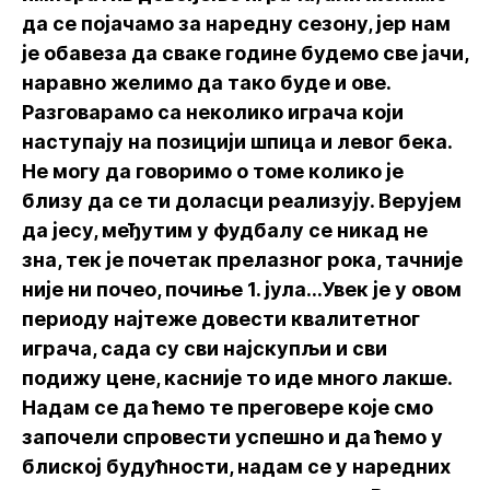
да се појачамо за наредну сезону, јер нам
је обавеза да сваке године будемо све јачи,
наравно желимо да тако буде и ове.
Разговарамо са неколико играча који
наступају на позицији шпица и левог бека.
Не могу да говоримо о томе колико је
близу да се ти доласци реализују. Верујем
да јесу, међутим у фудбалу се никад не
зна, тек је почетак прелазног рока, тачније
није ни почео, почиње 1. јула...Увек је у овом
периоду најтеже довести квалитетног
играча, сада су сви најскупљи и сви
подижу цене, касније то иде много лакше.
Надам се да ћемо те преговере које смо
започели спровести успешно и да ћемо у
блиској будућности, надам се у наредних