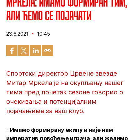
Мркела: Имамо формиран тим,
али ћемо се појачати
23.6.2021
10:45
Спортски директор Црвене звезде
Митар Мркела је на окупљању нашег
тима пред почетак сезоне говорио о
очекивања и потенцијалним
појачањима за наш клуб.
- Имамо формирану екипу и није нам
императив довођење играча, али желимо