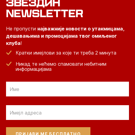
ЗВЕЗДИН
NEWSLETTER
Не пропусти
најважније новости о утакмицама,
дешавањима и промоцијама твог омиљеног
клуба
!
Кратки имејлови за које ти треба 2 минута
Никад те нећемо спамовати небитним
информацијама
Email
Email