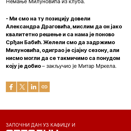
Немање Милуновића из клуба.
- Ми смо на ту позицију довели
Александра Драговића, мислим да он јако
квалитетно решење и са нама је поново
Срђан Бабић. Желели смо да задржимо
Милуновића, одиграо је сјајну сезону, али
нисмо могли да се такмичимо са понудом
коју је добио
– закључио је Митар Мркела.
ЗАПОЧНИ ДАН УЗ КАФИЦУ И