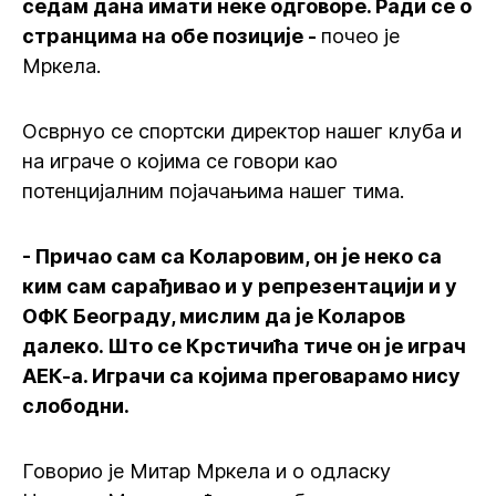
седам дана имати неке одговоре. Ради се о
странцима на обе позиције -
почео је
Мркела.
Осврнуо се спортски директор нашег клуба и
на играче о којима се говори као
потенцијалним појачањима нашег тима.
- Причао сам са Коларовим, он је неко са
ким сам сарађивао и у репрезентацији и у
ОФК Београду, мислим да је Коларов
далеко. Што се Крстичића тиче он је играч
АЕК-а. Играчи са којима преговарамо нису
слободни.
Говорио је Митар Мркела и о одласку