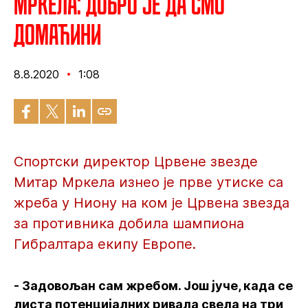
Мркела: Добро је да смо
домаћини
8.8.2020
1:08
Спортски директор Црвене звезде
Митар Мркела изнео је прве утиске са
жреба у Ниону на ком је Црвена звезда
за противника добила шампиона
Гибралтара екипу Европе.
- Задовољан сам жребом. Још јуче, када се
листа потенцијалних ривала свела на три