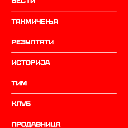
Вести
Такмичења
резултати
историја
ТИМ
Клуб
продавница