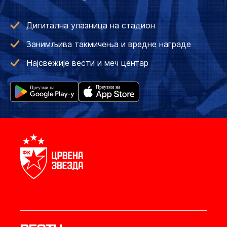
Дигитална улазница на стадион
Занимљива такмичења и вредне награде
Најсвежије вести и меч центар