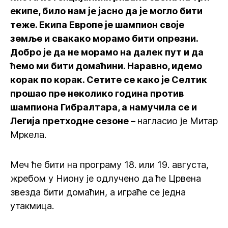
екипе, било нам је јасно да је могло бити
теже. Екипа Европе је шампион своје
земље и свакако морамо бити опрезни.
Добро је да не морамо на далек пут и да
ћемо ми бити домаћини. Наравно, идемо
корак по корак. Сетите се како је Селтик
прошао пре неколико година против
шампиона Гибралтара, а намучила се и
Легија претходне сезоне –
нагласио је Митар
Мркела.
Меч ће бити на програму 18. или 19. августа,
жребом у Ниону је одлучено да ће Црвена
звезда бити домаћин, а играће се једна
утакмица.