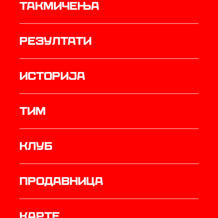
Такмичења
резултати
историја
ТИМ
Клуб
продавница
Карте