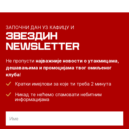
ЗАПОЧНИ ДАН УЗ КАФИЦУ И
ЗВЕЗДИН
NEWSLETTER
Не пропусти
најважније новости о утакмицама,
дешавањима и промоцијама твог омиљеног
клуба
!
Кратки имејлови за које ти треба 2 минута
Никад те нећемо спамовати небитним
информацијама
Email