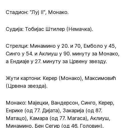
Стадион: "Луј II", Монако.
Судија: Тобијас Штилер (Немачка).
Стрелци: Минамино у 20. и 70, Емболо у 45,
Синго у 54. и Аклиуш у 90. минуту за Монако,
а Ендиаје у 27. минуту за Црвену звезду.
Жути картони: Керер (Монако), Максимовић
(Црвена звезда).
Монако: Мајецки, Вандерсон, Синго, Керер,
Енрике (од 77. Дијата), Закарија (од 87.
Матацо), Камара (од 77. Магаса), Аклиуш,
Минамино, Бен Сегир (од 46. Головин),