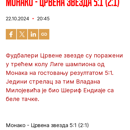
Монако - Црвена звезда 5:1 (2:1)
22.10.2024
20:45
Фудбалери Црвене звезде су поражени
у трећем колу Лиге шампиона од
Монака на гостовању резултатом 5:1.
Једини стрелац за тим Владана
Милојевића је био Шериф Ендиаје са
беле тачке.
Монако - Црвена звезда 5:1 (2:1)