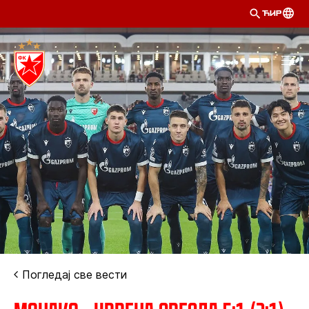
ЋИР
Погледај све вести