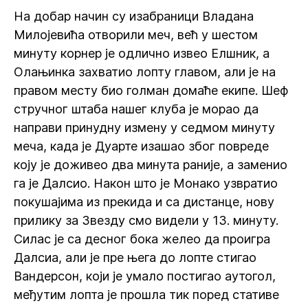
На добар начин су изабраници Владана
Милојевића отворили меч, већ у шестом
минуту корнер је одлично извео Елшник, а
Олањинка захватио лопту главом, али је на
правом месту био голман домаће екипе. Шеф
стручног штаба нашег клуба је морао да
направи принудну измену у седмом минуту
меча, када је Дуарте изашао због повреде
коју је доживео два минута раније, а заменио
га је Далсио. Након што је Монако узвратио
покушајима из прекида и са дистанце, нову
прилику за Звезду смо видели у 13. минуту.
Силас је са десног бока желео да проигра
Далсиа, али је пре њега до лопте стигао
Вандерсон, који је умало постигао аутогол,
међутим лопта је прошла тик поред стативе