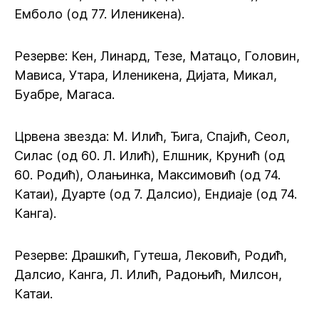
Емболо (од 77. Иленикена).
Резерве: Кен, Линард, Тезе, Матацо, Головин,
Мависа, Утара, Иленикена, Дијата, Микал,
Буабре, Магаса.
Црвена звезда: М. Илић, Ђига, Спајић, Сеол,
Силас (од 60. Л. Илић), Елшник, Крунић (од
60. Родић), Олањинка, Максимовић (од 74.
Катаи), Дуарте (од 7. Далсио), Ендиаје (од 74.
Канга).
Резерве: Драшкић, Гутеша, Лековић, Родић,
Далсио, Канга, Л. Илић, Радоњић, Милсон,
Катаи.