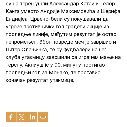
су на терен ушли Александар Катаи и Гелор
Канга уместо Андрије Максимовића и Шерифа
Ендиајеа. Црвено-бели су покушавали да
угрозе противнички гол градећи акције из
последње линије, међутим резултат је остао
непромењен. Због повреде меч је завршио и
Питер Олањинка, те су фудбалери нашег
клуба утакмицу завршили са играчем мање на
терену. Аклиуш је у 90. минуту постигао
последњи гол за Монако, те поставио
коначан резултат утакмице.