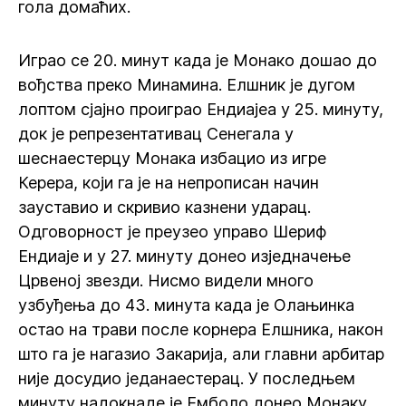
гола домаћих.
Играо се 20. минут када је Монако дошао до
вођства преко Минамина. Елшник је дугом
лоптом сјајно проиграо Ендиајеа у 25. минуту,
док је репрезентативац Сенегала у
шеснаестерцу Монака избацио из игре
Керера, који га је на непрописан начин
зауставио и скривио казнени ударац.
Одговорност је преузео управо Шериф
Ендиаје и у 27. минуту донео изједначење
Црвеној звезди. Нисмо видели много
узбуђења до 43. минута када је Олањинка
остао на трави после корнера Елшника, након
што га је нагазио Закарија, али главни арбитар
није досудио једанаестерац. У последњем
минуту надокнаде је Емболо донео Монаку