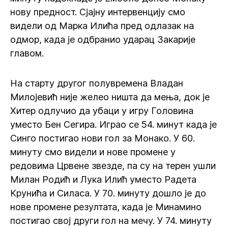
нову предност. Сјајну интервенцију смо
видели од Марка Илића пред одлазак на
одмор, када је одбранио ударац Закарије
главом.
На старту другог полувремена Владан
Милојевић није желео ништа да мења, док је
Хитер одлучио да убаци у игру Головина
уместо Бен Сегира. Играо се 54. минут када је
Синго постигао нови гол за Монако. У 60.
минуту смо видели и нове промене у
редовима Црвене звезде, па су на терен ушли
Милан Родић и Лука Илић уместо Радета
Крунића и Силаса. У 70. минуту дошло је до
нове промене резултата, када је Минамино
постигао свој други гол на мечу. У 74. минуту