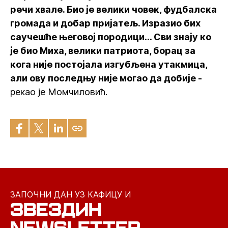
речи хвале. Био је велики човек, фудбалска
громада и добар пријатељ. Изразио бих
саучешће његовој породици... Сви знају ко
је био Миха, велики патриота, борац за
кога није постојала изгубљена утакмица,
али ову последњу није могао да добије -
рекао је Момчиловић.
ЗАПОЧНИ ДАН УЗ КАФИЦУ И
ЗВЕЗДИН
NEWSLETTER