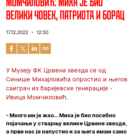
Момчиловић: Миха је био
велики човек, патриота и борац
17.12.2022
12:30
У Музеју ФК Црвена звезда се од
Синише Михајловића опростио и његов
саиграч из баријевске генерације -
Ивица Момчиловић.
- Много ми је жао... Миха је био посебно
појачање у стварњу велике Црвене звезде,
а први нас је напустио и за њега имам само