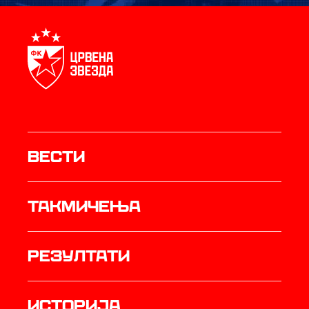
Вести
Такмичења
резултати
историја