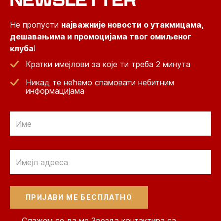
Не пропусти
најважније новости о утакмицама,
дешавањима и промоцијама твог омиљеног
клуба
!
Кратки имејлови за које ти треба 2 минута
Никад те нећемо спамовати небитним
информацијама
Email
Email
Слажем се да ме Звезда контактира са