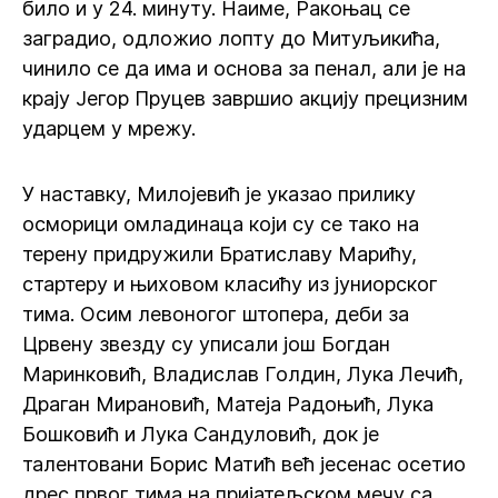
било и у 24. минуту. Наиме, Ракоњац се
заградио, одложио лопту до Митуљикића,
чинило се да има и основа за пенал, али је на
крају Јегор Пруцев завршио акцију прецизним
ударцем у мрежу.
У наставку, Милојевић је указао прилику
осморици омладинаца који су се тако на
терену придружили Братиславу Марићу,
стартеру и њиховом класићу из јуниорског
тима. Осим левоногог штопера, деби за
Црвену звезду су уписали још Богдан
Маринковић, Владислав Голдин, Лука Лечић,
Драган Мирановић, Матеја Радоњић, Лука
Бошковић и Лука Сандуловић, док је
талентовани Борис Матић већ јесенас осетио
дрес првог тима на пријатељском мечу са