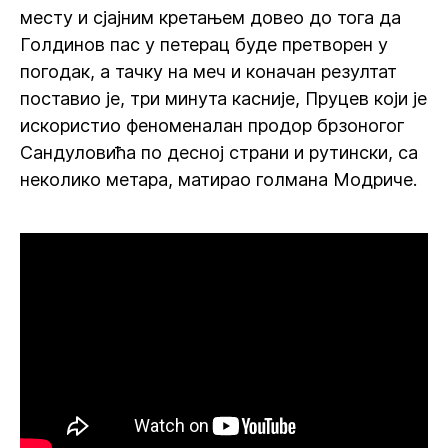
месту и сјајним кретањем довео до тога да
Голдинов пас у петерац буде претворен у
погодак, а тачку на меч и коначан резултат
поставио је, три минута касније, Пруцев који је
искористио феноменалан продор брзоногог
Сандуловића по десној страни и рутински, са
неколико метара, матирао голмана Модриче.