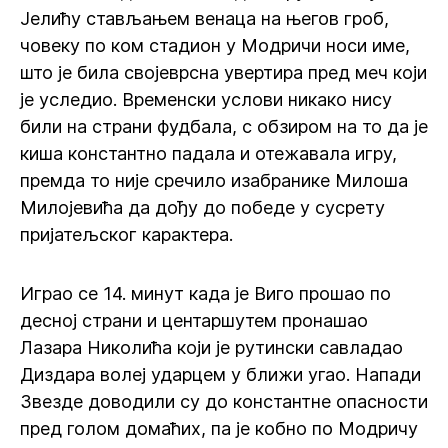
Јелићу стављањем венаца на његов гроб,
човеку по ком стадион у Модричи носи име,
што је била својеврсна увертира пред меч који
је уследио. Временски услови никако нису
били на страни фудбала, с обзиром на то да је
киша константно падала и отежавала игру,
премда то није сречило изабранике Милоша
Милојевића да дођу до победе у сусрету
пријатељског карактера.
Играо се 14. минут када је Виго прошао по
десној страни и центаршутем пронашао
Лазара Николића који је рутински савладао
Диздара волеј ударцем у ближи угао. Напади
Звезде доводили су до константне опасности
пред голом домаћих, па је кобно по Модричу