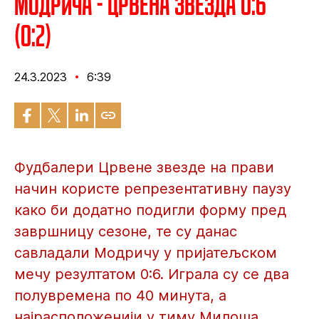
Модрича - Црвена звезда 0:6
(0:2)
24.3.2023
6:39
Фудбалери Црвене звезде на прави
начин користе репрезентативну паузу
како би додатно подигли форму пред
завршницу сезоне, те су данас
савладали Модричу у пријатељском
мечу резултатом 0:6. Играла су се два
полувремена по 40 минута, а
најрасположенији у тиму Милоша