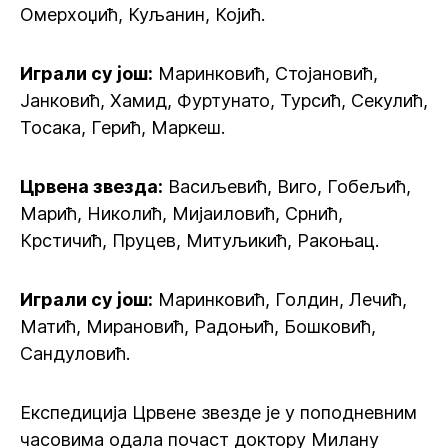
Омерхоџић, Куљанин, Којић.
Играли су још:
Маринковић, Стојановић,
Јанковић, Хамид, Фуртунато, Турсић, Секулић,
Тосака, Герић, Маркеш.
Црвена звезда:
Васиљевић, Виго, Гобељић,
Марић, Николић, Мијаиловић, Срнић,
Крстичић, Пруцев, Митуљикић, Ракоњац.
Играли су још:
Маринковић, Голдин, Лечић,
Матић, Мирановић, Радоњић, Бошковић,
Сандуловић.
Експедиција Црвене звезде је у поподневним
часовима одала почаст доктору Милану