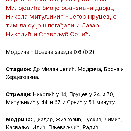
Милојевића био је офанзивни двојац
Никола Митуљикић - Јегор Пруцев, с
тим да су још погађали и Лазар
Николић и Славољуб Срнић.
Модрича - Црвена звезда 0:6 (0:2)
Стадион:
Др Милан Јелић, Модрича, Босна и
Херцеговина.
Стрелци:
Николић у 14, Пруцев у 24. и 70,
Митуљикић у 44. и 67. и Срнић у 51. минуту.
Модрича:
Диздар, Живковић, Гускић, Лимић,
Карваљо, Илић, Пљеваљчић, Радић,