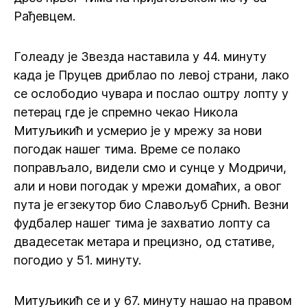
Рађевцем.
Голеаду је Звезда наставила у 44. минуту
када је Пруцев дриблао по левој страни, лако
се ослободио чувара и послао оштру лопту у
петерац где је спремно чекао Никола
Митуљикић и усмерио је у мрежу за нови
погодак нашег тима. Време се полако
поправљало, видели смо и сунце у Модричи,
али и нови погодак у мрежи домаћих, а овог
пута је егзекутор био Славољуб Срнић. Везни
фудбалер нашег тима је захватио лопту са
двадесетак метара и прецизно, од стативе,
погодио у 51. минуту.
Митуљикић се и у 67. минуту нашао на правом