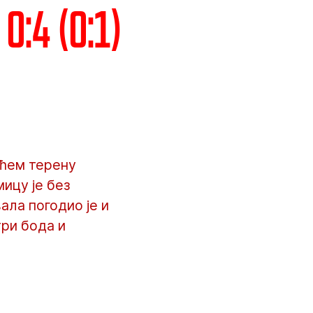
0:4 (0:1)
ућем терену
мицу је без
ла погодио је и
три бода и