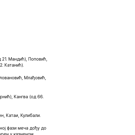
 21. Мандић), Поповић,
. Катанић).
ловановић, Млађовић,
рнић), Кангва (од 66.
н, Катаи, Кулибали.
ној фази меча дођу до
орен у казненом