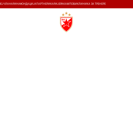
ЗЕЈ
ЧЛАНАРИНА
ФОНДАЦИЈА
ПАРТНЕРИ
КАРИЈЕРА
КАМПОВИ
КЛИНИКА ЗА ТРЕНЕРЕ
ТИ
ИСТОРИЈА
Т