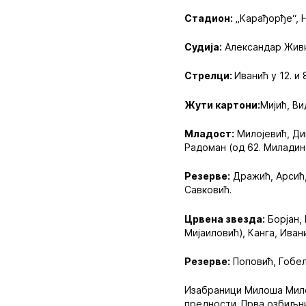
Стадион:
„Карађорђе“, 
Судија:
Александар Живк
Стрелци:
Иванић у 12. и 
Жути картони:
Мијић, В
Младост:
Милојевић, Дим
Радоман (од 62. Миладино
Резерве:
Дражић, Арсић,
Савковић.
Црвена звезда:
Борјан, 
Мијаиловић), Канга, Ивани
Резерве:
Поповић, Гобељ
Изабраници Милоша Милој
предности. Прва озбиљни