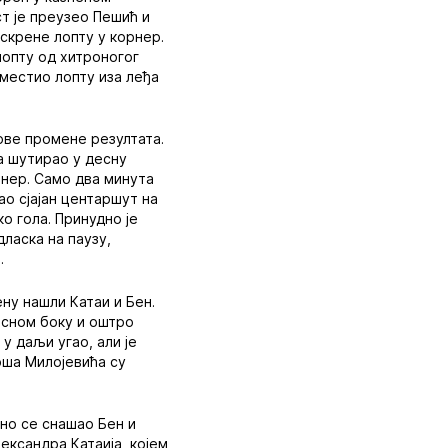
т је преузео Пешић и
 скрене лопту у корнер.
лопту од хитроногог
сместио лопту иза леђа
нове промене резултата.
са шутирао у десну
рнер. Само два минута
ао сјајан центаршут на
ко гола. Принудно је
ласка на паузу,
.
ну нашли Катаи и Бен.
десном боку и оштро
 у даљи угао, али је
оша Милојевића су
чно се снашао Бен и
ександра Катаија, којем