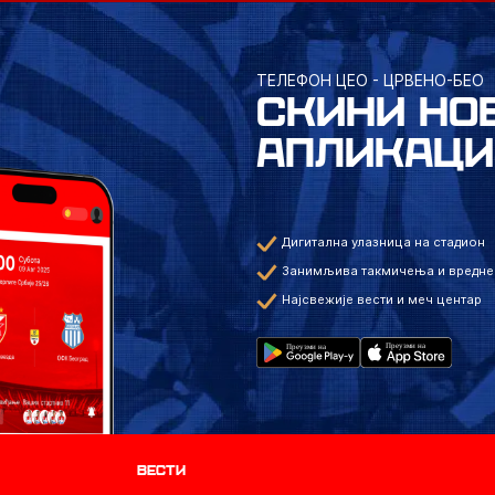
ТЕЛЕФОН ЦЕО - ЦРВЕНО-БЕО
СКИНИ НО
АПЛИКАЦИ
Дигитална улазница на стадион
Занимљива такмичења и вредне
Најсвежије вести и меч центар
Вести