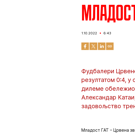
Младост 
1.10.2022
6:43
Фудбалери Црвене
резултатом 0:4, у
дилеме обележио 
Александар Катаи, 
задовољство тре
Младост ГАТ – Црвена зве