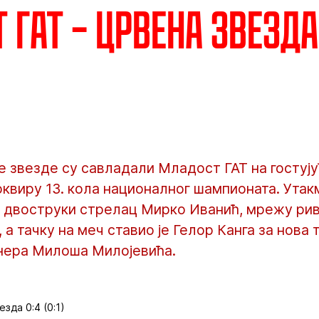
ГАТ – Црвена звезда 
 звезде су савладали Младост ГАТ на гостуј
 оквиру 13. кола националног шампионата. Утак
двоструки стрелац Мирко Иванић, мрежу рива
а тачку на меч ставио је Гелор Канга за нова 
нера Милоша Милојевића.
зда 0:4 (0:1)