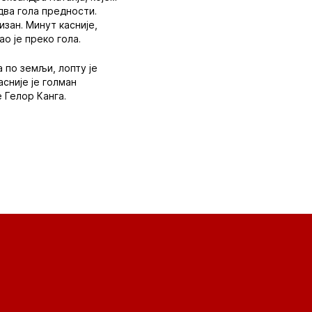
два гола предности.
изан. Минут касније,
о је преко гола.
а по земљи, лопту је
сније је голман
 Гелор Канга.