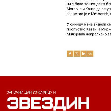
није било тешко да из б
Могао је и Канга да се у
запретио је и Митровић, 
У финишу меча видели смо
пропустио Катаи, а Мирко
Милојевић непрописно за
ЗАПОЧНИ ДАН УЗ КАФИЦУ И
ЗВЕЗДИН