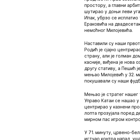
простору, а главни арби
шутирао у доњи леви уга
Ипак, убрзо се исплатио 
Ераковића на двадесетак
немоћног Милојевића.
Наставили су наши првот
Родић је сјајно центрирао
страну, али је голман д
касније, виђена је нова 
другу стативу, а Пешић ј
мењао Милојевић у 32. м
покушавали су наши фудб
Мењао је стратег нашег 
Управо Катаи се нашао у 
центрирао у казнени прос
лопта прозујала поред д
мирном пас игром контр
У 71. минуту, црвено-бе
истчао контра напад, уш