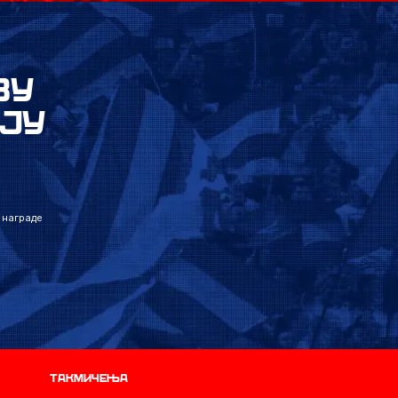
ВУ
ЈУ
 награде
Такмичења