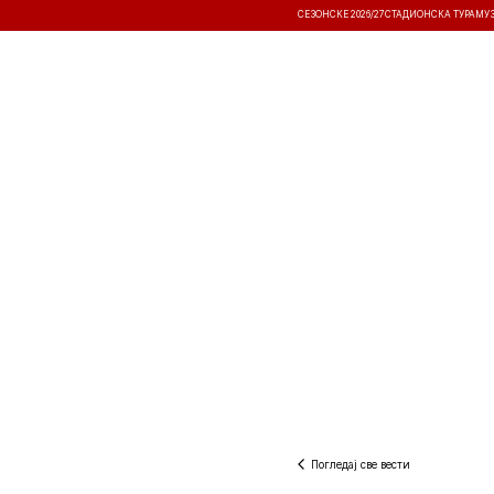
СЕЗОНСКЕ 2026/27
СТАДИОНСКА ТУРА
МУ
ВЕСТИ
ТАКМИЧЕЊА
РЕЗУЛТА
Погледај све вести