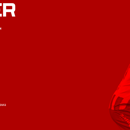
ER
и
ама