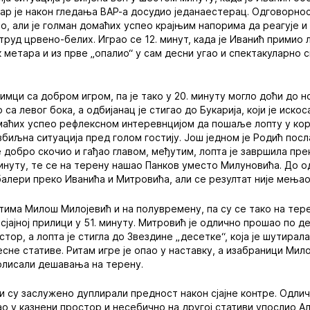
тар је након гледања ВАР-а досудио једанаестерац. Одговорнос
о, али је голман домаћих успео крајњим напорима да реагује и
труд црвено-белих. Играо се 12. минут, када је Иванић примио 
 метара и из прве „опалио“ у сам десни угао и спектакуларно 
имци са добром игром, па је тако у 20. минуту могло доћи до 
 са левог бока, а одбијанац је стигао до Букарија, који је иско
омаћих успео рефлексном интеревнцијом да пошаље лопту у ко
озбиљна ситуација пред голом гостију. Још једном је Родић посл
е добро скочио и гађао главом, међутим, лопта је завршила пре
инуту, те се на терену нашао Панков уместо Милуновића. До од
алери преко Иванића и Митровића, али се резултат није мењао
тима Милош Милојевић и на полувремену, па су се тако на тере
сјајној прилици у 51. минуту. Митровић је одлично прошао по 
тор, а лопта је стигла до Звездине „десетке“, која је шутирала
есне стативе. Ритам игре је опао у наставку, а изабраници Мил
олисали дешавања на терену.
ли су заслужено дуплирали предност након сјајне контре. Одли
ао у казнени простор и несебично на другој стативи упослио Ал