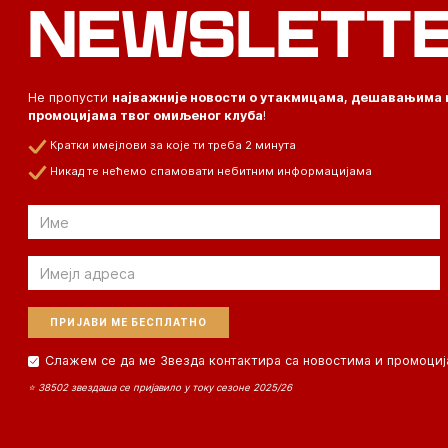
NEWSLETT
Не пропусти
најважније новости о утакмицама, дешавањима 
промоцијама твог омиљеног клуба
!
Кратки имејлови за које ти треба 2 минута
Никад те нећемо спамовати небитним информацијама
Email
Email
Слажем се да ме Звезда контактира са новостима и промоциј
⭐ 38502 звездаша се пријавило у току сезоне 2025/26