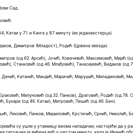
Нови Сад.
овић.
84, Катаи у 71. и Канга у 87 минуту (из једанаестерца).
идаков, Димитров (Младост), Родић (Црвена звезда).
итров (од 62. Арсић), Јочић, Ковачевић, Максимовић, Мијић (од
вић), Станковић (од 46. Млађовић), Танасијевић, Видаков (од 72
 Денић, Катанић, Мандић, Маричић, Марушић, Миладиновић, Ми
Ераковић, Милуновић (од 32. Панков), Драговић, Родић (од 78. С
ћ, Букари (од 46. Катаи), Митровић, Пешић (од 46. Бен).
ић, Лековић, Панков, Мијаиловић, Крстичић, Срнић, Николић, Бе
евића су ушли у утакмицу веома нападачки, настојећи да у ра
ја ситуација је виђена већ у шестом минуту, када је Иванић об