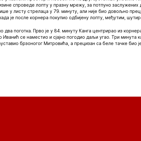
лизине спроведе лопту у празну мрежу, за потпуно заслужених 
пише у листу стрелаца у 79. минуту, али није био довољно прец
када је после корнера покупио одбијену лопту, међутим, шутира
 два поготка. Прво је у 84. минуту Канга центрирао из корнер
 Иванић се наместио и сјајно погодио даљи угао. Три минута ка
уставио брзоногог Митровића, а прецизан са беле тачке био је