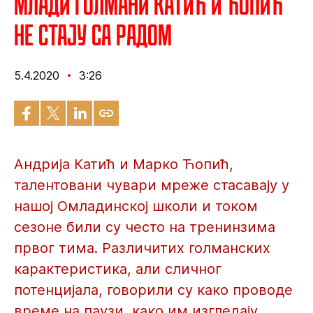
Млади голмани Катић и Ћопић
не стају са радом
5.4.2020
3:26
Андрија Катић и Марко Ћопић,
талентовани чувари мреже стасавају у
нашој Омладинској школи и током
сезоне били су често на тренинзима
првог тима. Различитих голманских
карактеристика, али сличног
потенцијала, говорили су како проводе
време на паузи, како им изгледају