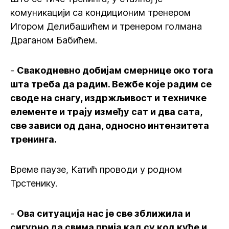
комуникацији са кондиционим тренером
Игором Делибашићем и тренером голмана
Драганом Бабићем.
-
Свакодневно добијам смернице око тога
шта треба да радим. Вежбе које радим се
своде на снагу, издржљивост и техничке
елементе и трају између сат и два сата,
све зависи од дана, односно интензитета
тренинга.
Време паузе, Катић проводи у родном
Трстенику.
-
Ова ситуација нас је све зближила и
сигурно да свима прија кад су код куће и