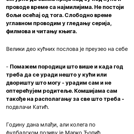
проводе време са најмилијима. Не постоји
бољи осећај од тога. Слободно време
углавном проводим у гледању серија,
филмова и читању књига.
Велики део кућних послова је преузео на себе
-
Помажем породици што више и када год
треба да се уради нешто у кући или
дворишту што могу - урадим сам и не
оптерећујем родитеље. Комшијама сам
такође на располагању за све што треба -
подвлачи Катић.
Годину дана млађи, али колега по
фудбалском позиву је Марко Ћопић.