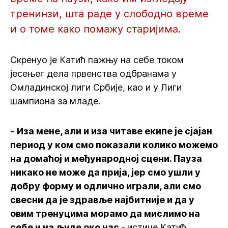
тренинзи, шта раде у слободно време
и о томе како помажу старијима.
Скренуо је Катић пажњу на себе током
јесењег дела првенства одбранама у
Омладинској лиги Србије, као и у Лиги
шампиона за младе.
-
Иза мене, али и иза читаве екипе је сјајан
период у ком смо показали колико можемо
на домаћој и међународној сцени. Пауза
никако не може да прија, јер смо ушли у
добру форму и одлично играли, али смо
свесни да је здравље најбитније и да у
овим тренуцима морамо да мислимо на
себе и на људе око нас -
истиче Катић.