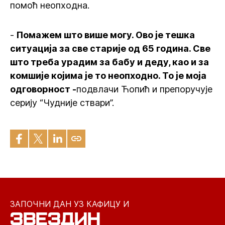
помоћ неопходна.
-
Помажем што више могу. Ово је тешка
ситуација за све старије од 65 година. Све
што треба урадим за бабу и деду, као и за
комшије којима је то неопходно. То је моја
одговорност -
подвлачи Ћопић и препоручује
серију “Чудније ствари”.
ЗАПОЧНИ ДАН УЗ КАФИЦУ И
ЗВЕЗДИН