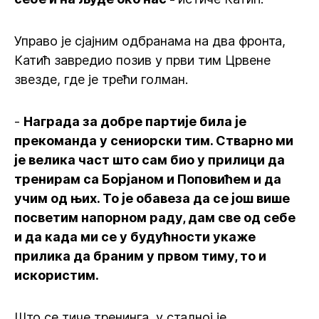
Управо је сјајним одбранама на два фронта,
Катић завредио позив у први тим Црвене
звезде, где је трећи голман.
-
Награда за добре партије била је
прекоманда у сениорски тим. Стварно ми
је велика част што сам био у прилици да
тренирам са Борјаном и Поповићем и да
учим од њих. То је обавеза да се још више
посветим напорном раду, дам све од себе
и да када ми се у будућности укаже
прилика да браним у првом тиму, то и
искористим.
Што се тиче тренинга, у сталној је