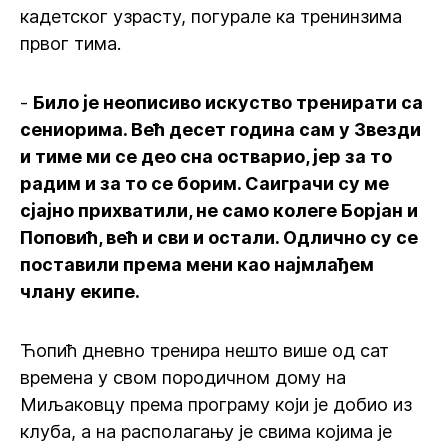
кадетског узрасту, погурале ка тренинзима
првог тима.
-
Било је неописиво искуство тренирати са
сениорима. Већ десет година сам у Звезди
и тиме ми се део сна остварио, јер за то
радим и за то се борим. Саиграчи су ме
сјајно прихватили, не само колеге Борјан и
Поповић, већ и сви и остали. Одлично су се
поставили према мени као најмлађем
члану екипе.
Ћопић дневно тренира нешто више од сат
времена у свом породичном дому на
Миљаковцу према програму који је добио из
клуба, а на располагању је свима којима је