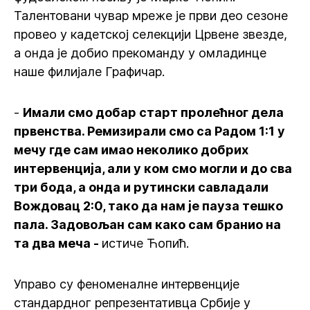
Талентовани чувар мреже је први део сезоне
провео у кадетској селекцији Црвене звезде,
а онда је добио прекоманду у омладинце
наше филијале Графичар.
-
Имали смо добар старт пролећног дела
првенства. Ремизирали смо са Радом 1:1 у
мечу где сам имао неколико добрих
интервенција, али у ком смо могли и до сва
три бода, а онда и рутински савладали
Вождовац 2:0, тако да нам је пауза тешко
пала. Задовољан сам како сам бранио на
та два меча -
истиче Ћопић.
Управо су феноменалне интервенције
стандардног репрезентативца Србије у