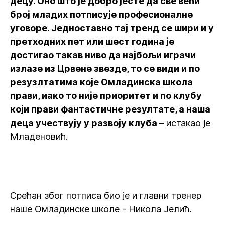
децу. Оно што је добро јесте да све већи
број младих потписује професионалне
уговоре. Једноставно тај тренд се шири и у
претходних пет или шест година је
достигао такав ниво да најбољи играчи
излазе из Црвене звезде, то се види и по
резузлтатима које Омладинска школа
прави, иако то није приоритет и по клубу
који прави фантастичне резултате, а наша
деца учествују у развоју клуба
– истакао је
Младеновић.
Срећан због потписа био је и главни тренер
наше Омладинске школе - Никола Јелић.