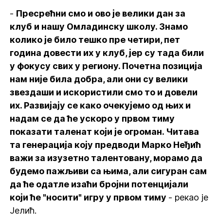
-
Пресрећни смо и ово је велики дан за
клуб и нашу Омладинску школу. Знамо
колико је било тешко пре четири, пет
година довести их у клуб, јер су тада били
у фокусу свих у региону. Почетна позиција
нам није била добра, али они су велики
звездаши и искористили смо то и довели
их. Развијају се како очекујемо од њих и
надам се да ће ускоро у првом тиму
показати таленат који је огроман. Читава
та генерација коју предводи Марко Неђић
важи за изузетно талентовану, морамо да
будемо пажљиви са њима, али сигуран сам
да ће одатле изаћи бројни потенцијали
који ће "носити" игру у првом тиму
- рекао је
Јелић.