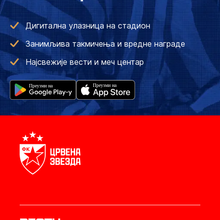
Дигитална улазница на стадион
Занимљива такмичења и вредне награде
Најсвежије вести и меч центар