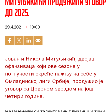
Митуљикићи продужили уговор
до 2025.
29.4.2021
10:00
Јован и Никола Митуљикић, двојац
офанзиваца који ове сезоне у
потпуности скреће пажњу на себе у
Омладинској лиги Србије, продужио је
уговор са Црвеном звездом на још
четири године.
Незамењиви су талентовани близанци у тиму