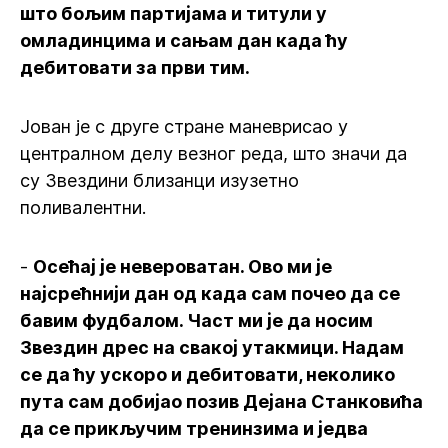
што бољим партијама и титули у
омладинцима и сањам дан када ћу
дебитовати за први тим.
Јован је с друге стране маневрисао у
централном делу везног реда, што значи да
су Звездини близанци изузетно
поливалентни.
-
Осећај је невероватан. Ово ми је
најсрећнији дан од када сам почео да се
бавим фудбалом. Част ми је да носим
Звездин дрес на свакој утакмици. Надам
се да ћу ускоро и дебитовати, неколико
пута сам добијао позив Дејана Станковића
да се прикључим тренинзима и једва