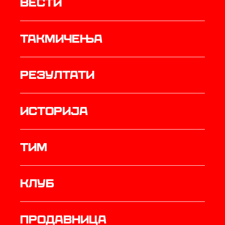
Вести
Такмичења
резултати
историја
ТИМ
Клуб
продавница