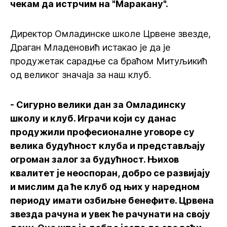
чекам да истрчим на "Маракану".
Директор Омладинске школе Црвене звезде,
Драган Младеновић истакао је да је
продужетак сарадње са браћом Митуљикић
од великог значаја за наш клуб.
- Сигурно велики дан за Омладинску
школу и клуб. Играчи који су данас
продужили професионалне уговоре су
велика будућност клуба и представљају
огроман залог за будућност. Њихов
квалитет је неоспоран, добро се развијају
и мислим да ће клуб од њих у наредном
периоду имати озбиљне бенефите. Црвена
звезда рачуна и увек ће рачунати на своју