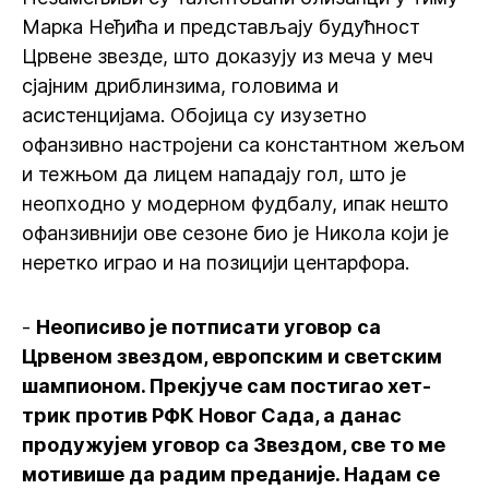
Марка Неђића и представљају будућност
Црвене звезде, што доказују из меча у меч
сјајним дриблинзима, головима и
асистенцијама. Обојица су изузетно
офанзивно настројени са константном жељом
и тежњом да лицем нападају гол, што је
неопходно у модерном фудбалу, ипак нешто
офанзивнији ове сезоне био је Никола који је
неретко играо и на позицији центарфора.
-
Неописиво је потписати уговор са
Црвеном звездом, европским и светским
шампионом. Прекјуче сам постигао хет-
трик против РФК Новог Сада, а данас
продужујем уговор са Звездом, све то ме
мотивише да радим преданије. Надам се