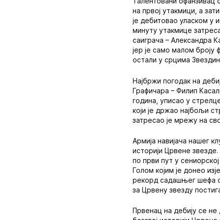
Талентовани офанзивац 
на првој утакмици, а зат
је дебитовао уласком у и
минуту утакмице затрес
саиграча – Александра К
јер је само малом броју 
остали у срцима Звездин
Најбржи погодак на деби
Графичара – Филип Касал
година, уписао у стрелц
који је држао најбољи с
затресао је мрежу на св
Армија навијача нашег кл
историји Црвене звезде.
по први пут у сениорској
Голом којим је донео изј
рекорд садашњег шефа ст
за Црвену звезду постига
Првенац на дебију се не 