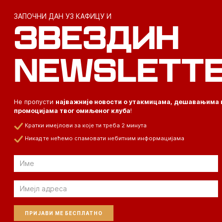
ЗАПОЧНИ ДАН УЗ КАФИЦУ И
ЗВЕЗДИН
NEWSLETT
Не пропусти
најважније новости о утакмицама, дешавањима 
промоцијама твог омиљеног клуба
!
Кратки имејлови за које ти треба 2 минута
Никад те нећемо спамовати небитним информацијама
Email
Email