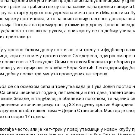
се на најбољи могући начин представио заљубљеницима у црве
им и трком ка трибини где су се налазили најватренији навијач
гру на старту другог полувремена меча против Младости из Луча
ао мрежу противника, и то на асистенцију његовог доскорашњ
атаија. Погодак на премијерној утакмици у дресу Црвене звезд
фудбалера то пошло за руком, а они који су се на дебију уписал
их присталица.
ју у црвено-белом дресу постигао је и тренутни фудбалер наш
ица, који се на мечу против екипе Смедерева, одиграном пре
е после свега 73 секунде. Овим поготком Касалица је оборио ре
трелац у историји нашег клуба – Бора Костић. Легендарни фудб
ом дебију после три минута проведених на терену.
уба се са осмехом сећа и тренутка када је Лука Јовић постао 
 Са свега шеснаест година, пет месеци и пет дана, талентован
 екипи Звезде, и тај јубилеј је обележио поготком, те најавио с
едначење и коначан резултат од 3:3 на дуелу против Војводине 
ручног штаба нашег тима – Дејана Станковића. Мистер је свој
о са скоро 17 година.
догађа често, али је хет-трик у првој утакмици у новом клубу п