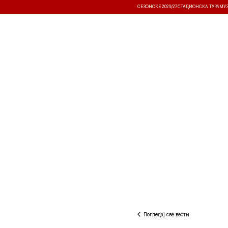
СЕЗОНСКЕ 2026/27
СТАДИОНСКА ТУРА
МУ
ВЕСТИ
ТАКМИЧЕЊА
РЕЗУЛТА
Погледај све вести