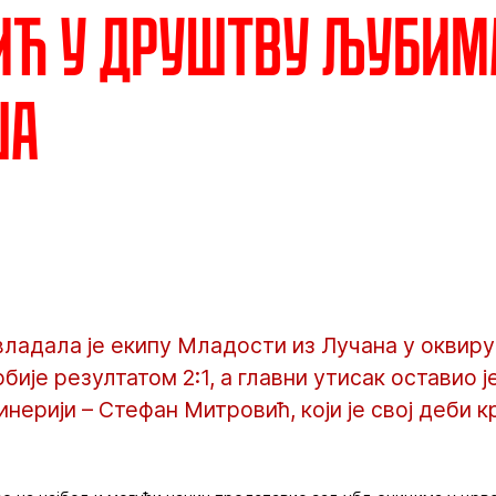
ић у друштву љубим
ша
ладала је екипу Младости из Лучана у оквиру
бије резултатом 2:1, а главни утисак оставио ј
нерији – Стефан Митровић, који је свој деби к