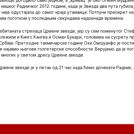
звезде догодило само једном, а „кривац“ је био Огњен Мудринс
нишког Радничког 2012. године, када је Звезда два пута губил
 није одустајала до самог краја утакмице. Потпуни преокрет на
им поготком у последњим секундама надокнаде времена.
дебитаната стрелаца Црвене звезде, јер су сем поменутог Сте
ежили и Кингс Кангва и Осман Букари, головима на сусрету п
Србије. Претходне такмичарске године Охи Омојуанфо је пости
 је најавио његове голгетерске способности. Верујемо да је п
 многих у светом дресу Црвене звезде.
рвене звезде је у петак од 21 час када ћемо дочекати Радник,