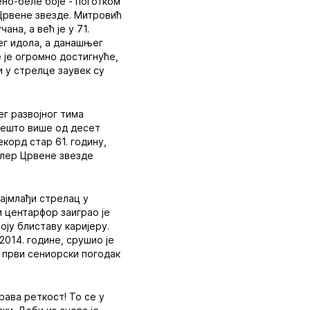
но-беле боје - поготком
и Црвене звезде. Митровић
на, а већ је у 71.
ег идола, а данашњег
е је огромно достигнуће,
и у стрелце заувек су
ег развојног тима
 нешто више од десет
корд стар 61. годину,
алер Црвене звезде
најмлађи стрелац у
и центарфор заиграо је
воју блиставу каријеру.
2014. године, срушио је
 први сениорски погодак
рава реткост! То се у