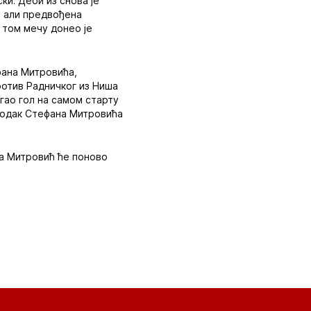
ки. Деби из снова је
а, али предвођена
 том мечу донео је
фана Митровића,
ротив Радничког из Ниша
гао гол на самом старту
огодак Стефана Митровића
 а Митровић ће поново