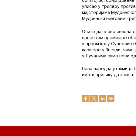
богатој историји Црвене 
уписао у трилеру против 
мајсторијама Мудринског
Мудрински његовим трећ
Очито да је ово сезона 
првенцом премијере обел
у првом колу Суперлиге 
каријере у Звезди, чиме
у Лучанима само први од
Прва наредна утакмица Ц
имати прилику да засија.