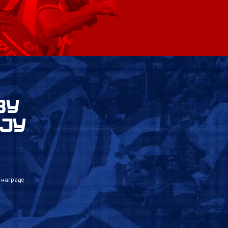
ВУ
ЈУ
 награде