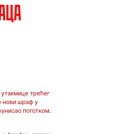
аца
 утакмице трећег
е нови шраф у
рунисао поготком.