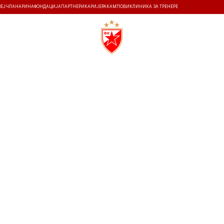
ЗЕЈ
ЧЛАНАРИНА
ФОНДАЦИЈА
ПАРТНЕРИ
КАРИЈЕРА
КАМПОВИ
КЛИНИКА ЗА ТРЕНЕРЕ
ТИ
ИСТОРИЈА
Т