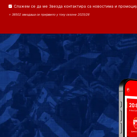
Слажем се да ме Звезда контактира са новостима и промоциј
⭐ 38502 звездаша се пријавило у току сезоне 2025/26