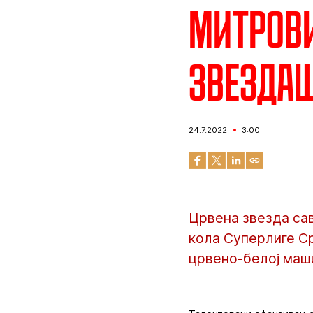
Митров
звезда
24.7.2022
3:00
Црвена звезда сав
кола Суперлиге Ср
црвено-белој маши