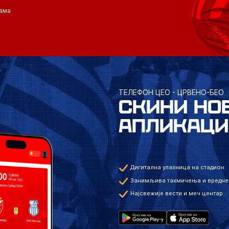
ама
ТЕЛЕФОН ЦЕО - ЦРВЕНО-БЕО
СКИНИ НО
АПЛИКАЦИ
Дигитална улазница на стадион
Занимљива такмичења и вредне
Најсвежије вести и меч центар