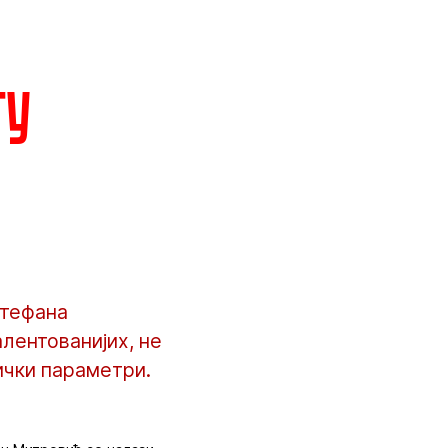
ту
Стефана
алентованијих, не
тички параметри.