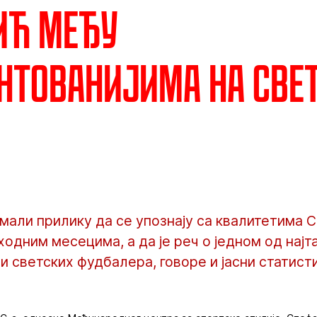
ић међу
нтованијима на све
мали прилику да се упознају са квалитетима 
одним месецима, а да је реч о једном од најт
 и светских фудбалера, говоре и јасни статис