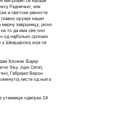
н Митровић се налази
ресу Радничког, али
ске и светске јавности
о главно оружје нашег
з мирну завршницу, јасно
 на то да има све оно
ан од најбољих српских
у Швајцарској која се
дам Хложек (Бајер
агно (Њу Јорк Сити),
ен), Габријел Верон
 поменутој листи од њега
ве утакмице одиграо 24