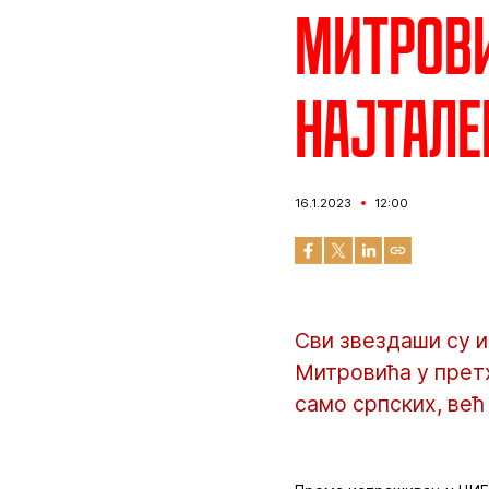
Митров
најтале
16.1.2023
12:00
Сви звездаши су и
Митровића у претх
само српских, већ