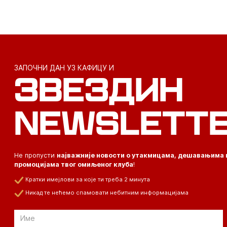
ЗАПОЧНИ ДАН УЗ КАФИЦУ И
ЗВЕЗДИН
NEWSLETT
Не пропусти
најважније новости о утакмицама, дешавањима 
промоцијама твог омиљеног клуба
!
Кратки имејлови за које ти треба 2 минута
Никад те нећемо спамовати небитним информацијама
Email