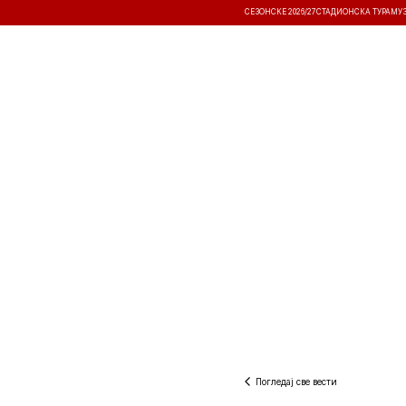
СЕЗОНСКЕ 2026/27
СТАДИОНСКА ТУРА
МУ
ВЕСТИ
ТАКМИЧЕЊА
РЕЗУЛТА
Погледај све вести