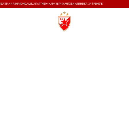
ЗЕЈ
ЧЛАНАРИНА
ФОНДАЦИЈА
ПАРТНЕРИ
КАРИЈЕРА
КАМПОВИ
КЛИНИКА ЗА ТРЕНЕРЕ
ТИ
ИСТОРИЈА
Т