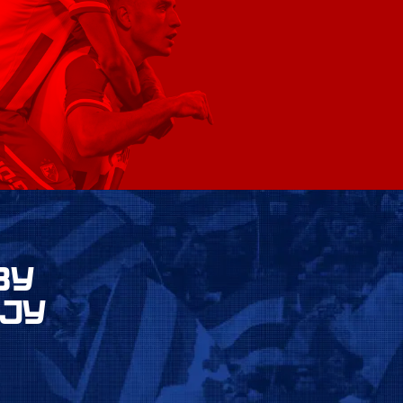
ВУ
ЈУ