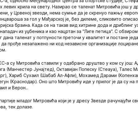
-а, односно Међународног центра за спортске студије, Стефа
х левих крила на свету. Назирао се таленат Митровића још у д
ени, у Црвеној звезди, нема сумње да је скренуо пажњу европ
енцвароша за гол у Мађарској је, без дилеме, сликовито описа
ријска брзина. Када се на такав вид хитрине дода и дриблинг у
 нападач из уџбеника и као нацртан за "Лиге петица". С обзиром
ог дана таленат у потпуности преточи у квалитет и постане јед
о да прође незапажено ни код независне организације лоциране 
ом.
С-а су Митровића ставили у одабрано друштво у ком су још: А
нга (Манчестер Јунајтед), Октавијан Попеску (Стеауа), Талес М
рг), Хариб Сухаил (Шабаб Ал-Афли), Мохамед Дарами (Копенхаг
егун (Краснодар). Оно што Митровићу иде у прилог је да су на
ил и Верон...
партије младог Митровића који је у дресу Звезде рачунајући с
ва, тек долазе.