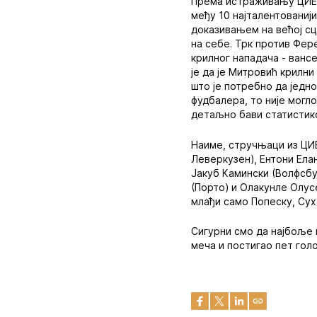
Према истраживању ЦИЕС
међу 10 најталентованији
доказивањем на већој сц
на себе. Трк против Фер
крилног нападача - вансе
је да је Митровић крилни
што је потребно да једн
фудбалера, то није могл
детаљно бави статистик
Наиме, стручњаци из ЦИЕ
Леверкузен), Ентони Ела
Јакуб Камински (Волфсбу
(Порто) и Олакунле Олус
млађи само Попеску, Суха
Сигурни смо да најбоље 
меча и постигао пет голо