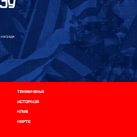
ЈУ
 награде
Такмичења
историја
Клуб
Карте