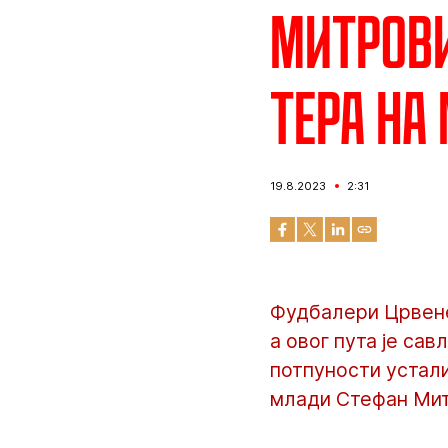
Митрови
тера на
19.8.2023
2:31
Фудбалери Црвене
а овог пута је са
потпуности усталио
млади Стефан Мит