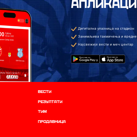
АПЛИКАЦИ
Дигитална улазница на стадион
Занимљива такмичења и вредне
Најсвежије вести и меч центар
Вести
резултати
ТИМ
продавница