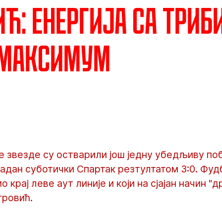
ћ: Енергија са триб
 максимум
 звезде су остварили још једну убедљиву поб
владан суботички Спартак резтултатом 3:0. Фуд
 крај леве аут линије и који на сјајан начин "д
ровић.