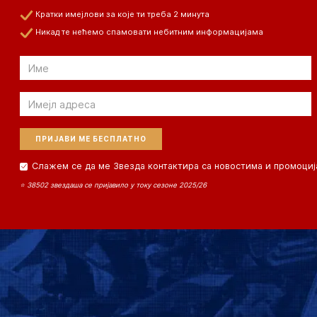
Кратки имејлови за које ти треба 2 минута
Никад те нећемо спамовати небитним информацијама
Email
Email
Слажем се да ме Звезда контактира са новостима и промоциј
⭐ 38502 звездаша се пријавило у току сезоне 2025/26