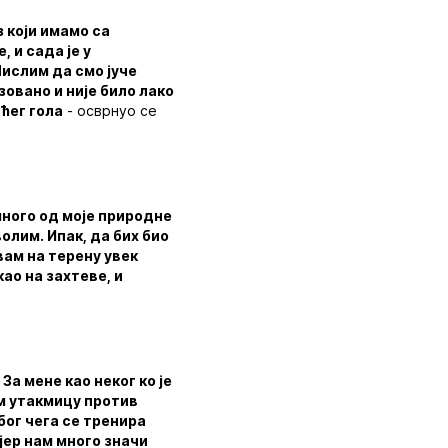
 који имамо са
 и сада је у
ислим да смо јуче
зовано и није било лако
ећег гола
- осврнуо се
много од моје природне
олим. Ипак, да бих био
вам на терену увек
ао на захтеве, и
За мене као неког ко је
ом утакмицу против
бог чега се тренира
 јер нам много значи