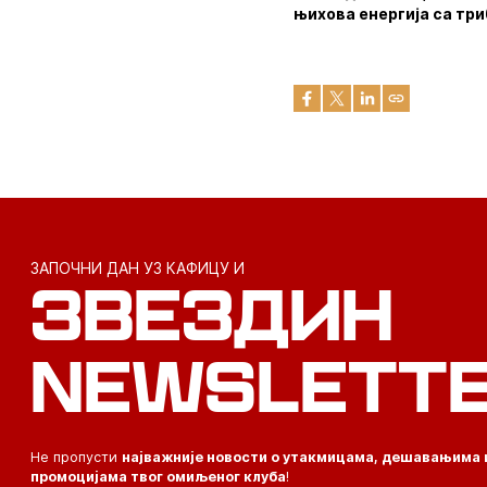
њихова енергија са тр
ЗАПОЧНИ ДАН УЗ КАФИЦУ И
ЗВЕЗДИН
NEWSLETT
Не пропусти
најважније новости о утакмицама, дешавањима 
промоцијама твог омиљеног клуба
!