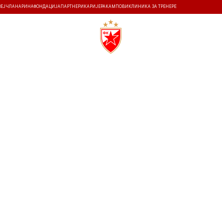
ЗЕЈ
ЧЛАНАРИНА
ФОНДАЦИЈА
ПАРТНЕРИ
КАРИЈЕРА
КАМПОВИ
КЛИНИКА ЗА ТРЕНЕРЕ
ТИ
ИСТОРИЈА
Т