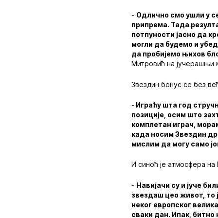
-
Одлично смо ушли у с
припрема. Тада резултат
потпуности јасно да к
могли да будемо и убед
да пробијемо њихов бло
Митровић на јучерашњи 
Звездин бонус се без ве
-
Играћу шта год стручн
позиције, осим што зах
комплетан играч, морам
када носим Звездин дре
мислим да могу само ј
И синоћ је атмосфера на 
-
Навијачи су и јуче бил
звездаш цео живот, то
неког европског велика
сваки дан. Ипак, битно 