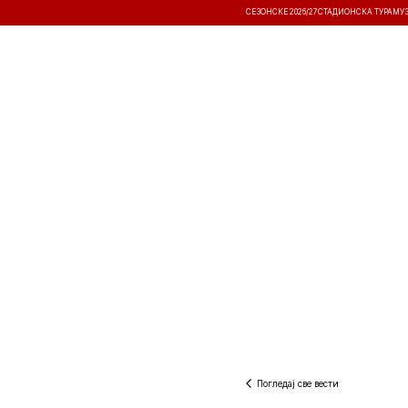
СЕЗОНСКЕ 2026/27
СТАДИОНСКА ТУРА
МУ
ВЕСТИ
ТАКМИЧЕЊА
РЕЗУЛТА
Погледај све вести