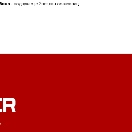
ибина
- подвукао је Звездин офанзивац.
ER
и