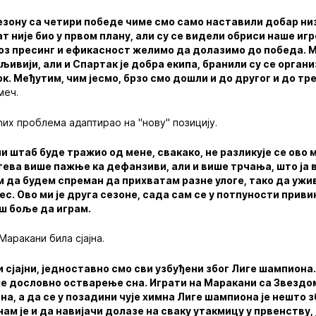
езону са четири победе чиме смо само наставили добар низ
 није био у првом плану, али су се видели обриси наше игре,
роз пресинг и ефикасност желимо да долазимо до победа. М
љивији, али и Спартак је добра екипа, бранили су се органи
к. Међутим, чим јесмо, брзо смо дошли и до другог и до тр
меч.
ћих проблема адаптирао на "нову" позицију.
и штаб буде тражио од мене, свакако, не разликује се ово 
тева више пажње ка дефанзиви, али и више трчања, што ја в
 да будем спреман да прихватам разне улоге, тако да ужи
с. Ово ми је друга сезоне, сада сам се у потпуности привик
ош боље да играм.
Маракани била сјајна.
и сјајни, једноставно смо сви узбуђени због Лиге шампиона. 
 је дословно остварење сна. Играти на Маракани са Звезд
на, а да се у позадини чује химна Лиге шампиона је нешто з
нам је и да навијачи долазе на сваку утакмицу у првенству,