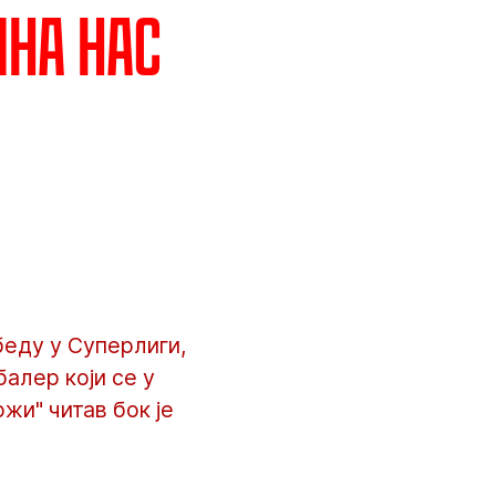
ина нас
еду у Суперлиги,
балер који се у
ржи" читав бок је