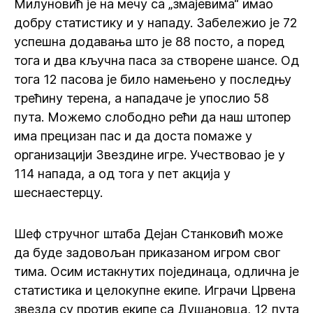
Милуновић је на мечу са „змајевима“ имао
добру статистику и у нападу. Забележио је 72
успешна додавања што је 88 посто, а поред
тога и два кључна паса за створене шансе. Од
тога 12 пасова је било намењено у последњу
трећину терена, а нападаче је упослио 58
пута. Можемо слободно рећи да наш штопер
има прецизан пас и да доста помаже у
организацији Звездине игре. Учествовао је у
114 напада, а од тога у пет акција у
шеснаестерцу.
Шеф стручног штаба Дејан Станковић може
да буде задовољан приказаном игром свог
тима. Осим истакнутих појединаца, одлична је
статистика и целокупне екипе. Играчи Црвена
звезда су против екипе са Душановца, 12 пута