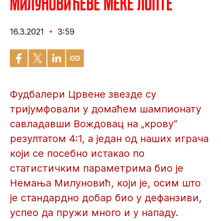
Милуновићеве меке лопте
16.3.2021
3:59
Фудбалери Црвене звезде су
тријумфовали у домаћем шампионату
савладавши Вождовац на „крову“
резултатом 4:1, а један од наших играча
који се посебно истакао по
статистичким параметрима био је
Немања Милуновић, који је, осим што
је стандардно добар био у дефанзиви,
успео да пружи много и у нападу.