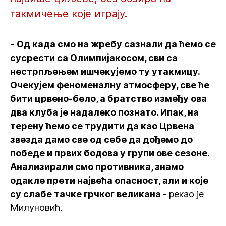
такмичење које играју.
-
Од када смо на жребу сазнали да ћемо се
сусрести са Олимпијакосом, сви са
нестрпљењем ишчекујемо ту утакмицу.
Очекујем феноменалну атмосферу, све ће
бити црвено-бело, а братство између ова
два клуба је надалеко познато. Ипак, на
терену ћемо се трудити да као Црвена
звезда дамо све од себе да дођемо до
победе и првих бодова у групи ове сезоне.
Анализирали смо противника, знамо
одакле прети највећа опасност, али и које
су слабе тачке грчког великана -
рекао је
Милуновић.