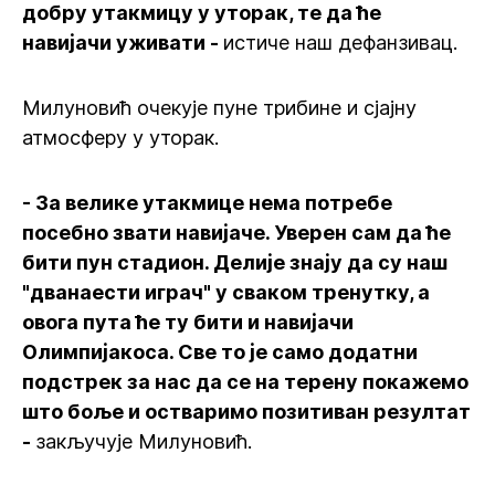
добру утакмицу у уторак, те да ће
навијачи уживати -
истиче наш дефанзивац.
Милуновић очекује пуне трибине и сјајну
атмосферу у уторак.
- За велике утакмице нема потребе
посебно звати навијаче. Уверен сам да ће
бити пун стадион. Делије знају да су наш
"дванаести играч" у сваком тренутку, а
овога пута ће ту бити и навијачи
Олимпијакоса. Све то је само додатни
подстрек за нас да се на терену покажемо
што боље и остваримо позитиван резултат
-
закључује Милуновић.