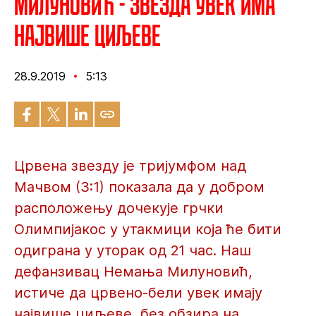
Милуновић - Звезда увек има
највише циљеве
28.9.2019
5:13
Црвена звезду је тријумфом над
Мачвом (3:1) показала да у добром
расположењу дочекује грчки
Олимпијакос у утакмици која ће бити
одиграна у уторак од 21 час. Наш
дефанзивац Немања Милуновић,
истиче да црвено-бели увек имају
највише циљеве, без обзира на