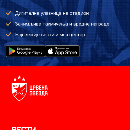
Дигитална улазница на стадион
Занимљива такмичења и вредне награде
Најсвежије вести и меч центар
Вести