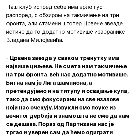
Наш клуб испред себе има врло густ
распоред, с обзиром на такмичење на три
фронта, али стамени штопер Црвене звезде
истиче да то додатно мотивише изабранике
Владана Милојевића.
- Црвена звезда у сваком тренутку има
највише циљеве. Не смета нам такмичење
на три фронта, већ нас додатно мотивише.
Битна нам је Лига шампиона, а
претендујемо и на титулу и освајање купа,
тако да смо фокусирани на све изазове
који нас очекују. Извукли смо поуке из
вечитог дербија и знамо шта не сме да нам
се дешава. Пораз од Партизана нас је
тргао и уверен сам да ћемо одиграти