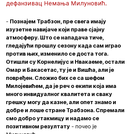
дефанзивац Немања Милуновић.
-
Познајем Трабзон, пре свега имају
изузетне навијаче који праве сјајну
атмосферу. Што се нападача тиче,
гледајући прошлу сезону када сам играо
против њих, изменило се доста тога.
Отишли су Корнелијус и Нвакаеме, остали
Омар и Бакасетас, ту је и Вишћа, али је
повређен. Сложио бих се са шефом
Милојевићем, да је реч о екипи која има
много инвидуалног квалитета и сваку
грешку могу да казне, али опет знамо и
добре и лоше стране Трабзона. Спремали
смо добро утакмицу и надамо се
позитивном резултату
- почео је