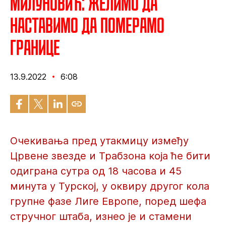
Милуновић: Желимо да
наставимо да померамо
границе
13.9.2022
6:08
Очекивања пред утакмицу између
Црвене звезде и Трабзона која ће бити
одиграна сутра од 18 часова и 45
минута у Турској, у оквиру другог кола
групне фазе Лиге Европе, поред шефа
стручног штаба, изнео је и стамени