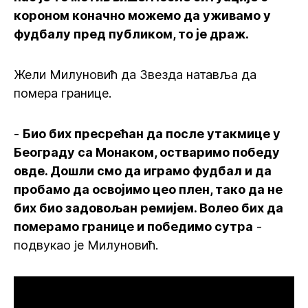
короном коначно можемо да уживамо у
фудбалу пред публиком, то је драж.
Жели Милуновић да Звезда натавља да
помера границе.
-
Био бих пресрећан да после утакмице у
Београду са Монаком, остваримо победу
овде. Дошли смо да играмо фудбал и да
пробамо да освојимо цео плен, тако да не
бих био задовољан ремијем. Волео бих да
померамо границе и победимо сутра
-
подвукао је Милуновић.