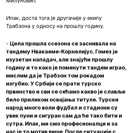
Милуновић.
Ипак, доста тога је другачије у екипу
Трабзона у односу на прошлу годину.
-
Цела прошла ссезона се заснивала на
тандему Нвакаеме-Корнелијус. Гомез је
изузетан нападач, али знајући прошлу
годину и то како је поменути тандем играо,
мислим да је Трабзон том рокадом
изгубио. У Србији се прати турско
првенство и сви се сећамо какво је славље
било приликом освајања титуле. Турски
народ много воли фудбал и стадиони су
увек пуни и сигуран сам да ће тако бити и
сутра. Ипак, ми смо професионалци и за
нас је то мотив више. После ситуације с