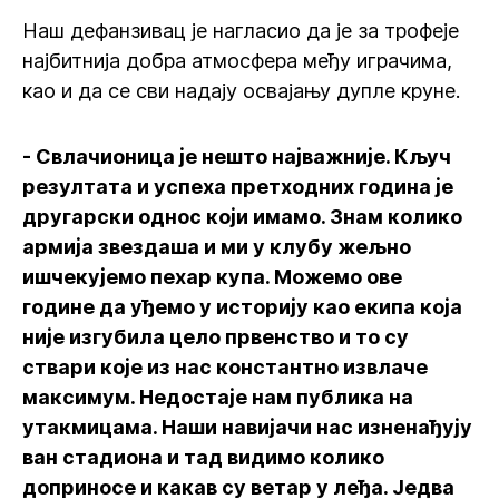
Наш дефанзивац је нагласио да је за трофеје
најбитнија добра атмосфера међу играчима,
као и да се сви надају освајању дупле круне.
- Свлачионица је нешто најважније. Кључ
резултата и успеха претходних година је
другарски однос који имамо. Знам колико
армија звездаша и ми у клубу жељно
ишчекујемо пехар купа. Можемо ове
године да уђемо у историју као екипа која
није изгубила цело првенство и то су
ствари које из нас константно извлаче
максимум. Недостаје нам публика на
утакмицама. Наши навијачи нас изненађују
ван стадиона и тад видимо колико
доприносе и какав су ветар у леђа. Једва