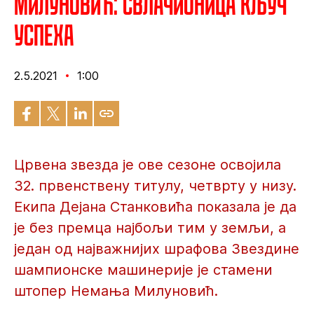
Милуновић: Свлачионица кључ
успеха
2.5.2021
1:00
Црвена звезда је ове сезоне освојила
32. првенствену титулу, четврту у низу.
Екипа Дејана Станковића показала је да
је без премца најбољи тим у земљи, а
један од најважнијих шрафова Звездине
шампионске машинерије је стамени
штопер Немања Милуновић.