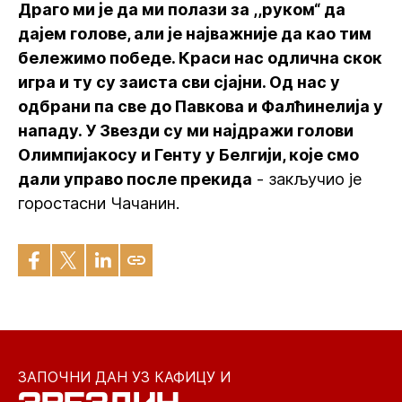
Драго ми је да ми полази за ,,руком“ да
дајем голове, али је најважније да као тим
бележимо победе. Краси нас одлична скок
игра и ту су заиста сви сјајни. Од нас у
одбрани па све до Павкова и Фалћинелија у
нападу. У Звезди су ми најдражи голови
Олимпијакосу и Генту у Белгији, које смо
дали управо после прекида
- закључио је
горостасни Чачанин.
ЗАПОЧНИ ДАН УЗ КАФИЦУ И