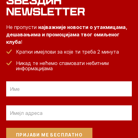
ЗВЕЗДИН
NEWSLETTER
Не пропусти
најважније новости о утакмицама,
дешавањима и промоцијама твог омиљеног
клуба
!
Кратки имејлови за које ти треба 2 минута
Никад те нећемо спамовати небитним
информацијама
Email
Email