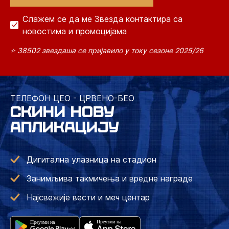
Слажем се да ме Звезда контактира са
новостима и промоцијама
⭐ 38502 звездаша се пријавило у току сезоне 2025/26
ТЕЛЕФОН ЦЕО - ЦРВЕНО-БЕО
СКИНИ НОВУ
АПЛИКАЦИЈУ
Дигитална улазница на стадион
Занимљива такмичења и вредне награде
Најсвежије вести и меч центар