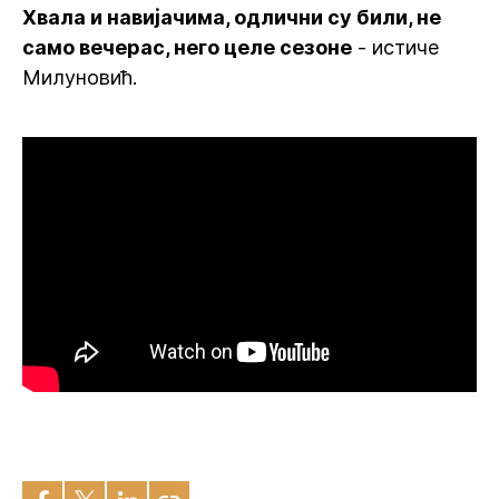
Хвала и навијачима, одлични су били, не
само вечерас, него целе сезоне
- истиче
Милуновић.