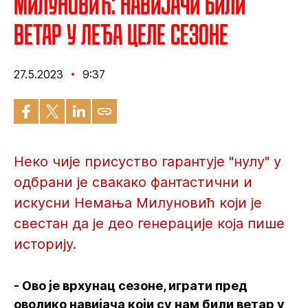
Милуновић: Навијачи били
ветар у леђа целе сезоне
27.5.2023
9:37
Неко чије присуство гарантује "нулу" у
одбрани је свакако фантастични и
искусни Немања Милуновић који је
свестан да је део генерације која пише
историју.
- Ово је врхунац сезоне, играти пред
оволико навијача који су нам били ветар у