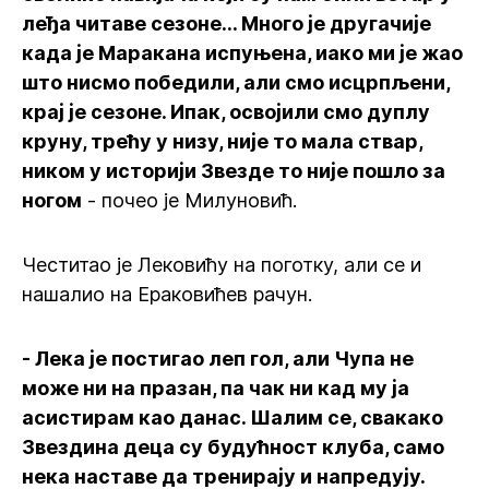
леђа читаве сезоне... Много је другачије
када је Маракана испуњена, иако ми је жао
што нисмо победили, али смо исцрпљени,
крај је сезоне. Ипак, освојили смо дуплу
круну, трећу у низу, није то мала ствар,
ником у историји Звезде то није пошло за
ногом
- почео је Милуновић.
Честитао је Лековићу на поготку, али се и
нашалио на Ераковићев рачун.
- Лека је постигао леп гол, али Чупа не
може ни на празан, па чак ни кад му ја
асистирам као данас. Шалим се, свакако
Звездина деца су будућност клуба, само
нека наставе да тренирају и напредују.