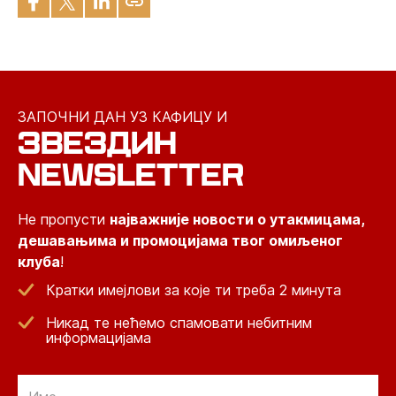
ЗАПОЧНИ ДАН УЗ КАФИЦУ И
ЗВЕЗДИН
NEWSLETTER
Не пропусти
најважније новости о утакмицама,
дешавањима и промоцијама твог омиљеног
клуба
!
Кратки имејлови за које ти треба 2 минута
Никад те нећемо спамовати небитним
информацијама
Email