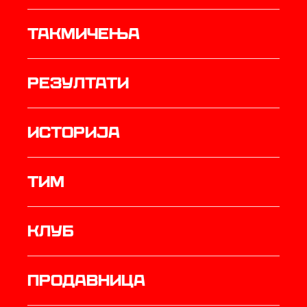
Такмичења
резултати
историја
ТИМ
Клуб
продавница