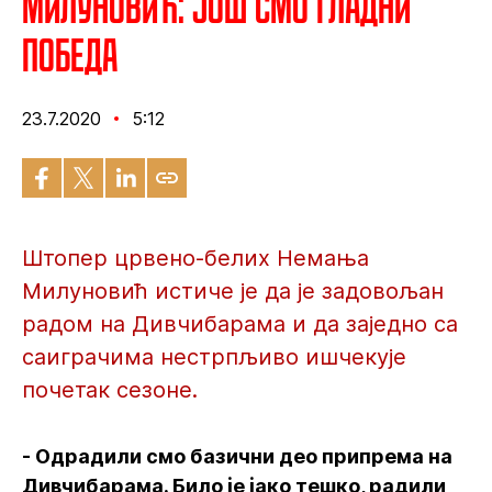
Милуновић: Још смо гладни
победа
23.7.2020
5:12
Штопер црвено-белих Немања
Милуновић истиче је да је задовољан
радом на Дивчибарама и да заједно са
саиграчима нестрпљиво ишчекује
почетак сезоне.
- Одрадили смо базични део припрема на
Дивчибарама. Било је јако тешко, радили