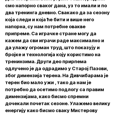
смо напорно сваког дана, уз то имали и по
два тренинга дневно. Свакако да за сезону
која следи и која ће бити и више него
напорна, су нам потребне овакве
припреме. Са играчке стране могу да
кажем да сви играчи раде максимално и
да улажу огроман труд, што показују и
бројке и технологија коју користимо на
тренинзима. Други део прирпема
одлучено је да одрадимо у Старој Пазови,
због димензија терена. На Дивчибарама је
терен био мало ужи , тако да нам је
потребно да осетимо подлогу са правим
димензијама, како бисмо спремни
дочекали почетак сезоне. Улажемо велику
енергију како бисмо сваку Мистерову