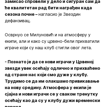
замисао спровели у дело и сигуран сам да
ће квалитетан рад бити награђен када
сезона почне –
нагласио је Звездин
дефанзивац.
Осврнуо се Милуновић и на атмосферу у
екипи, али и како су црвено-бели прихватили
играче који су наш клуб стигли овог лета.
- Познато је да се нови играчи у Црвеној
звезди увек осећају одлично и прихваћено
од стране нас који смо дуже у клубу.
Трудимо се да им олакшамо привикавање
на нову средину. Атмосфера у екипи је
сјајна и нови играчи се у сваком тренутку
осећају као да су у клубу дужи временски
период.