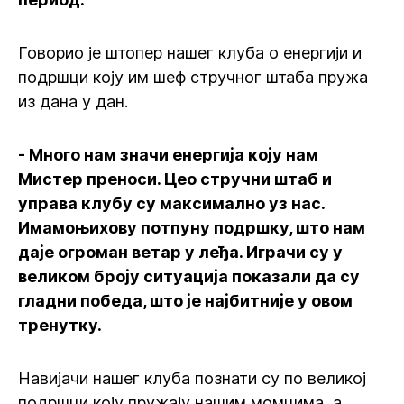
Говорио је штопер нашег клуба о енергији и
подршци коју им шеф стручног штаба пружа
из дана у дан.
- Много нам значи енергија коју нам
Мистер преноси. Цео стручни штаб и
управа клубу су максимално уз нас.
Имамоњихову потпуну подршку, што нам
даје огроман ветар у леђа. Играчи су у
великом броју ситуација показали да су
гладни победа, што је најбитније у овом
тренутку.
Навијачи нашег клуба познати су по великој
подршци коју пружају нашим момцима, а