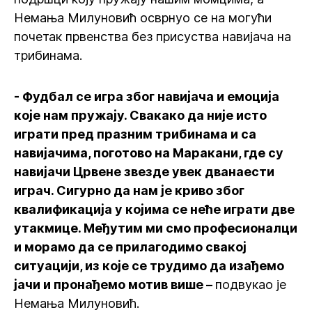
Немања Милуновић осврнуо се на могући
почетак првенства без присуства навијача на
трибинама.
- Фудбал се игра због навијача и емоција
које нам пружају. Свакако да није исто
играти пред празним трибинама и са
навијачима, поготово на Маракани, где су
навијачи Црвене звезде увек дванаести
играч. Сигурно да нам је криво због
квалификација у којима се неће играти две
утакмице. Међутим ми смо професионалци
и морамо да се прилагодимо свакој
ситуацији, из које се трудимо да изађемо
јачи и пронађемо мотив више –
подвукао је
Немања Милуновић.