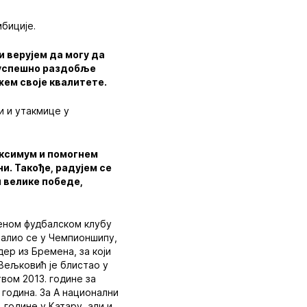
биције.
и верујем да могу да
и успешно раздобље
жем своје квалитете.
и и утакмице у
максимум и помогнем
и. Такође, радујем се
и велике победе,
меном фудбалском клубу
 Калио се у Чемпионшипу,
дер из Бремена, за који
 Вељковић је блистао у
вом 2013. године за
 година. За А национални
. године у Катару, али и