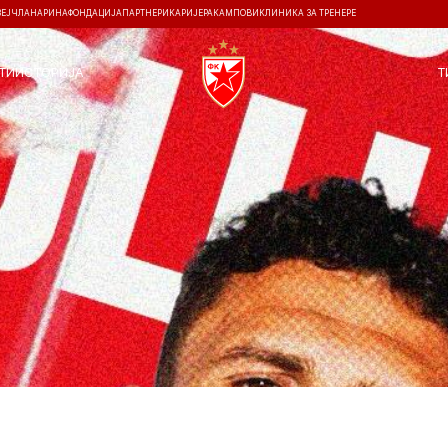
ЗЕЈ
ЧЛАНАРИНА
ФОНДАЦИЈА
ПАРТНЕРИ
КАРИЈЕРА
КАМПОВИ
КЛИНИКА ЗА ТРЕНЕРЕ
ТИ
ИСТОРИЈА
Т