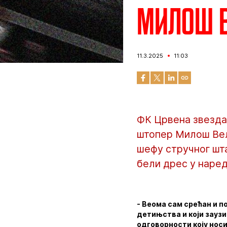
Милош В
11.3.2025
11:03
ФК Црвена звезда 
штопер Милош Вељ
шефу стручног шта
бели дрес у наред
- Веома сам срећан и п
детињства и који заузи
одговорности коју носи