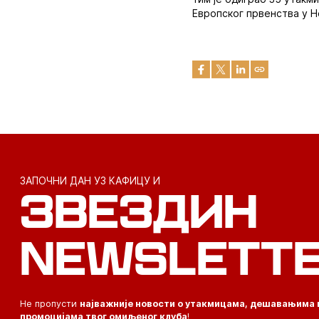
Европског првенства у Н
ЗАПОЧНИ ДАН УЗ КАФИЦУ И
ЗВЕЗДИН
NEWSLETT
Не пропусти
најважније новости о утакмицама, дешавањима 
промоцијама твог омиљеног клуба
!