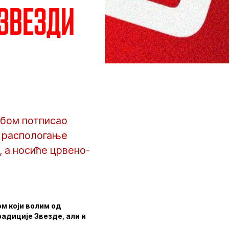
звезди
убом потписао
а распологање
 а носиће црвено-
ом који волим од
адиције Звезде, али и