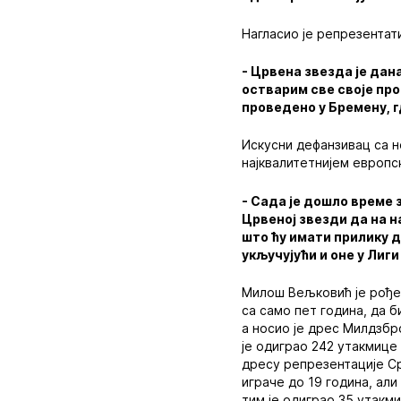
Нагласио је репрезентат
- Црвена звезда је дан
остварим све своје про
проведено у Бремену, г
Искусни дефанзивац са н
најквалитетнијем европ
- Сада је дошло време 
Црвеној звезди да на н
што ћу имати прилику д
укључујући и оне у Ли
Милош Вељковић је рођен
са само пет година, да 
а носио је дрес Милдзбро
је одиграо 242 утакмице 
дресу репрезентације Ср
играче до 19 година, али
тим је одиграо 35 утакми