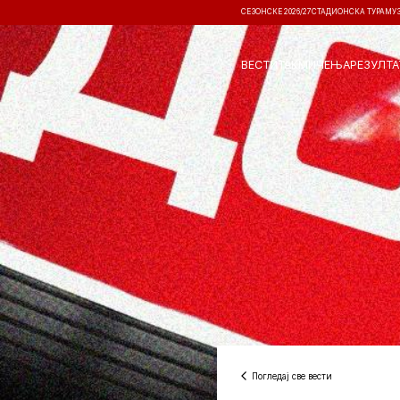
СЕЗОНСКЕ 2026/27
СТАДИОНСКА ТУРА
МУ
ВЕСТИ
ТАКМИЧЕЊА
РЕЗУЛТА
Погледај све вести