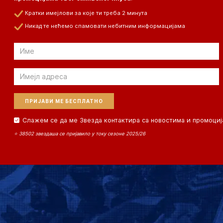
Кратки имејлови за које ти треба 2 минута
Никад те нећемо спамовати небитним информацијама
Email
Email
Слажем се да ме Звезда контактира са новостима и промоциј
⭐ 38502 звездаша се пријавило у току сезоне 2025/26