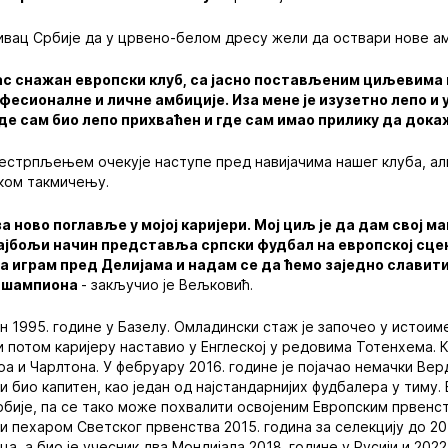
ивац Србије да у црвено-белом дресу жели да оствари нове ам
ас снажан европски клуб, са јасно постављеним циљевима 
фесионалне и личне амбиције. Иза мене је изузетно лепо 
де сам био лепо прихваћен и где сам имао прилику да дока
естрпљењем очекује наступе пред навијачима нашег клуба, ал
ском такмичењу.
за ново поглавље у мојој каријери. Мој циљ је да дам свој 
ајбољи начин представља српски фудбал на европској сцен
а играм пред Делијама и надам се да ћемо заједно славит
ги шампиона
- закључио је Вељковић.
 1995. године у Базелу. Омладински стаж је започео у истои
би потом каријеру наставио у Енглеској у редовима Тотенхема.
а и Чарлтона. У фебруару 2016. године је појачао немачки Вер
и био капитен, као један од најстандарнијих фудбалера у тиму.
бије, па се тако може похвалити освојеним Европским првенст
 и пехаром Светског првенства 2015. година за селекцију до 20
ца, а био је учесник два Мондијала 2018. године у Русији и 2022