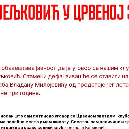
ељковић у Црвеној 
обавештава јавност да је уговор са нашим кл
ковић. Стамени дефанзивац ће се ставити н
ба Владану Милојевићу од предстојећег лета,
не три године.
оносан што сам потписао уговор са Црвеном звездом, клуб
ма посебно место у мом животу. Свестан сам величине и тр
 играње за овако велики клуб
- рекао је Вељковић.