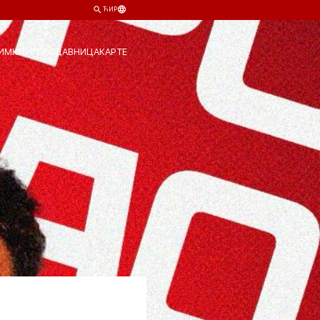
ЋИР
ИМ
КЛУБ
ПРОДАВНИЦА
КАРТЕ