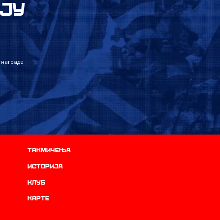
ЈУ
 награде
Такмичења
историја
Клуб
Карте