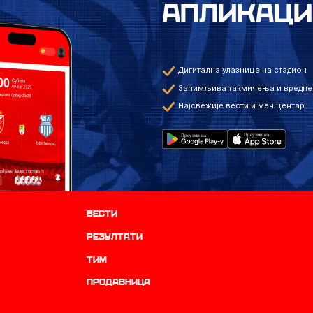
АПЛИКАЦИ
Дигитална улазница на стадион
Занимљива такмичења и вредне
Најсвежије вести и меч центар
Вести
резултати
ТИМ
продавница