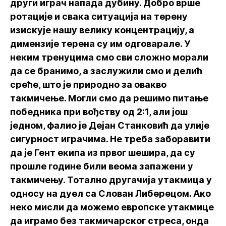
други играч напада дубину. Добро врше
ротације и свака ситуација на терену
изискује нашу велику концентрацију, а
димензије терена су им одговарале. У
неким тренуцима смо сви сложно морали
да се бранимо, а заслужили смо и делић
среће, што је природно за овакво
такмичење. Могли смо да решимо питање
победника при вођству од 2:1, али још
једном, фалио је Дејан Станковић да улије
сигурност играчима. Не треба заборавити
да је Гент екипа из првог шешира, да су
прошле године били веома запажени у
такмичењу. Тотално другачија утакмица у
односу на дуел са Слован Либерецом. Ако
неко мисли да можемо европске утакмице
да играмо без такмичарског стреса, онда