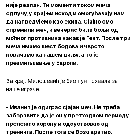
није реалан. Ти моменти током меча
одлучују крајњи исход и омогућавају нам
да напредујемо као екипа. Сјајно смо
спремили меч, и вечерас били бољи од
моћног противника какав је Гент. После три
меча имамо шест бодова и чврсто
корачамо ка нашем циљу, а то је
презмиљавање у Европи.
За крај, Милошевић је био пун похвала за
наше играче.
-
Иванић је одиграо сјајан меч. Не треба
заборавити да је он у претходном периоду
прележао корону и одсуствовао од
тренинга. После тога се брзо вратио.