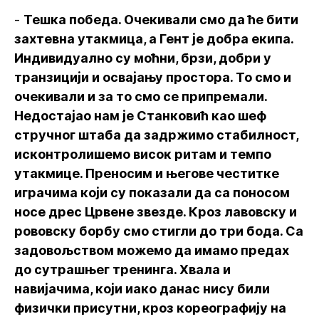
-
Тешка победа. Очекивали смо да ће бити
захтевна утакмица, а Гент је добра екипа.
Индивидуално су моћни, брзи, добри у
транзицији и освајању простора. То смо и
очекивали и за то смо се припремали.
Недостајао нам је Станковић као шеф
стручног штаба да задржимо стабилност,
исконтролишемо висок ритам и темпо
утакмице. Преносим и његове честитке
играчима који су показали да са поносом
носе дрес Црвене звезде. Кроз лавовску и
рововску борбу смо стигли до три бода. Са
задовољством можемо да имамо предах
до сутрашњег тренинга. Хвала и
навијачима, који иако данас нису били
физички присутни, кроз кореографију на