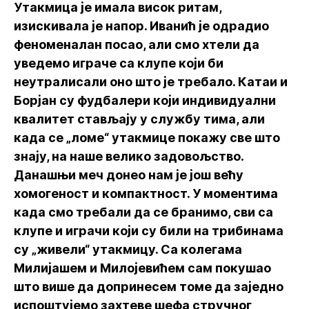
Утакмица је имала висок ритам,
изискивала је напор. Иванић је одрадио
феноменалан посао, али смо хтели да
уведемо играче са клупе који би
неутралисали оно што је требало. Катаи и
Борјан су фудбалери који индивидуални
квалитет стављају у службу тима, али
када се „ломе“ утакмице покажу све што
знају, на наше велико задовољство.
Данашњи меч донео нам је још већу
хомогеност и компактност. У моментима
када смо требали да се бранимо, сви са
клупе и играчи који су били на трибинама
су „живели“ утакмицу. Са колегама
Милијашем и Милојевићем сам покушао
што више да допринесем томе да заједно
испоштујемо захтеве шефа стручног