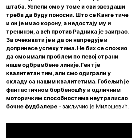
штаба. Успели смо у томе и сви звездаши
треба да буду поносни. Што се Канге тиче
и он је имао корону, а недостају му и
тренинзи, а већ против Радника је заиграо.
За очекивати је и да он напредује и
допринесе успеху тима. Не бих се сложио
да смо имали проблем по левој страни
наше одбрамбене линије. Гент је
квалитетан тим, али смо одиграли у
складу са нашим квалитетима. Гобељић је
фантастичном борбеношћу и одличним
моторичким способностима неутралисао
бочне фудбалере -
закључио је Милошевић.