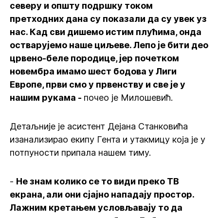
северу и општу подршку током
претходних дана су показали да су увек уз
нас. Кад сви дишемо истим плућима, онда
остварујемо наше циљеве. Лепо је бити део
црвено-беле породице, јер почетком
новембра имамо шест бодова у Лиги
Европе, први смо у првенству и све је у
нашим рукама -
почео је Милошевић.
Детаљније је асистент Дејана Станковића
изанализирао екипу Гента и утакмицу која је у
потпуности припала нашем тиму.
-
Не знам колико се то види преко ТВ
екрана, али они сјајно нападају простор.
Лажним кретањем условљавају то да