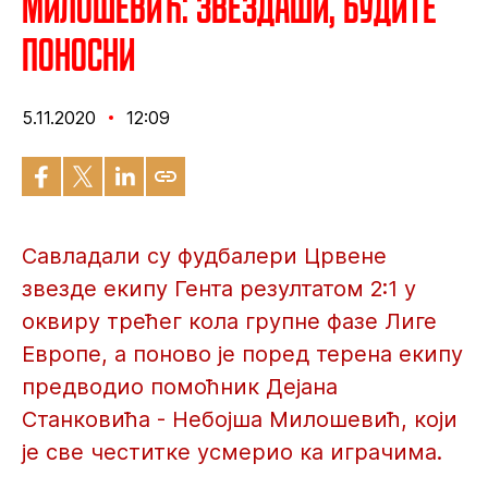
Милошевић: Звездаши, будите
поносни
5.11.2020
12:09
Савладали су фудбалери Црвене
звезде екипу Гента резултатом 2:1 у
оквиру трећег кола групне фазе Лиге
Европе, а поново је поред терена екипу
предводио помоћник Дејана
Станковића - Небојша Милошевић, који
је све честитке усмерио ка играчима.