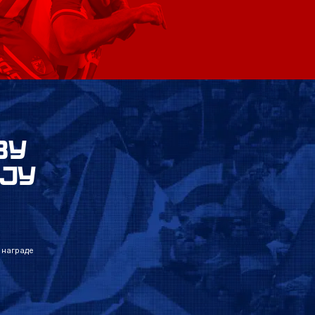
ВУ
ЈУ
 награде