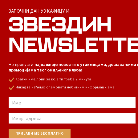
ЗАПОЧНИ ДАН УЗ КАФИЦУ И
ЗВЕЗДИН
NEWSLETT
Не пропусти
најважније новости о утакмицама, дешавањима 
промоцијама твог омиљеног клуба
!
Кратки имејлови за које ти треба 2 минута
Никад те нећемо спамовати небитним информацијама
Email
Email