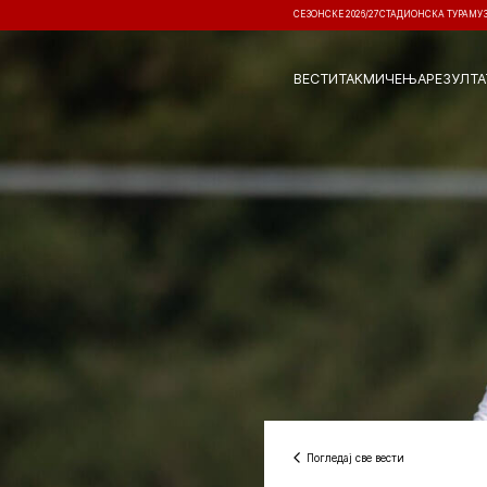
СЕЗОНСКЕ 2026/27
СТАДИОНСКА ТУРА
МУ
ВЕСТИ
ТАКМИЧЕЊА
РЕЗУЛТА
Погледај све вести