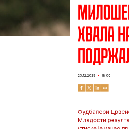
Милошев
хвала н
подржа
20.12.2025
18:00
Фудбалери Црвене
Младости резултат
утиске је изнео 