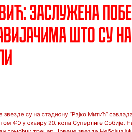
ић: Заслужена побе
авијачима што су на
ли
 звезде су на стадиону “Рајко Митић” савлад
ом 4:0 у оквиру 20. кола Суперлиге Србије. Н
први помоћни тренер Црвене звезде Небојша М