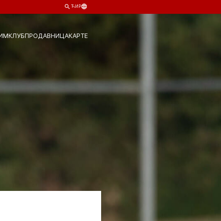
ЋИР
ИМ
КЛУБ
ПРОДАВНИЦА
КАРТЕ