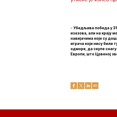
–
Убедљива победа у 31.
изазова, али на крају 
навијачима који су дош
играча који нису били т
одморе, да скупе снагу
Европи, што Црвеној з