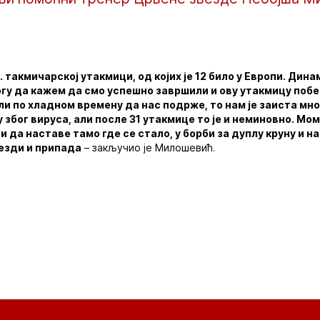
 такмичарској утакмици, од којих је 12 било у Европи. Дин
могу да кажем да смо успешно завршили и ову утакмицу побе
ли по хладном времену да нас подрже, то нам је заиста мно
у због вируса, али после 31 утакмице то је и неминовно. Мо
 и да наставе тамо где се стало, у борби за дуплу круну и 
везди и припада
– закључио је Милошевић.