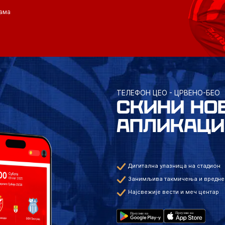
ама
ТЕЛЕФОН ЦЕО - ЦРВЕНО-БЕО
СКИНИ НО
АПЛИКАЦИ
Дигитална улазница на стадион
Занимљива такмичења и вредне
Најсвежије вести и меч центар