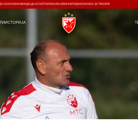
ЗЕЈ
ЧЛАНАРИНА
ФОНДАЦИЈА
ПАРТНЕРИ
КАРИЈЕРА
КАМПОВИ
КЛИНИКА ЗА ТРЕНЕРЕ
ТИ
ИСТОРИЈА
Т