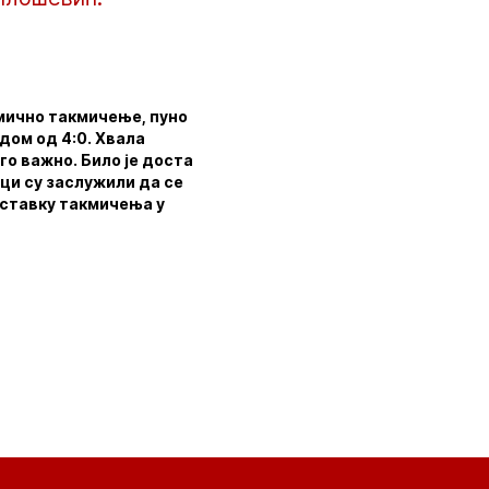
амично такмичење, пуно
дом од 4:0. Хвала
го важно. Било је доста
мци су заслужили да се
наставку такмичења у