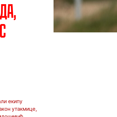
да,
с
али екипу
акон утакмице,
илошевић.