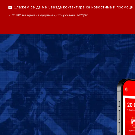
Слажем се да ме Звезда контактира са новостима и промоциј
⭐ 38502 звездаша се пријавило у току сезоне 2025/26