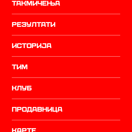
Такмичења
резултати
историја
ТИМ
Клуб
продавница
Карте