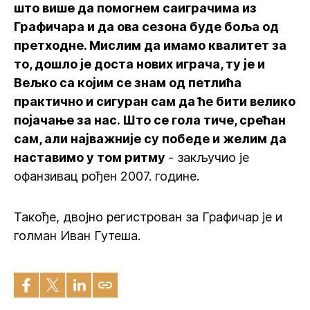
што више да помогнем саиграчима из
Графичара и да ова сезона буде боља од
претходне. Мислим да имамо квалитет за
то, дошло је доста нових играча, ту је и
Вељко са којим се знам од петлића
практично и сигуран сам да ће бити велико
појачање за нас. Што се гола тиче, срећан
сам, али најважније су победе и желим да
наставимо у том ритму
- закључио је
офанзивац рођен 2007. године.
Такође, двојно регистрован за Графичар је и
голман Иван Гутеша.