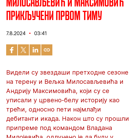
Милосављевић и Максимовић
прикључени првом тиму
7.8.2024
03:41
Видели су звездаши претходне сезоне
на терену и Вељка Милосављевића и
Андрију Максимовића, који су се
уписали у црвено-белу историју као
трећи, односно пети најмлађи
дебитанти икада. Након што су прошли
припреме под командом Владана
Милојевића, одлучено је да буду у