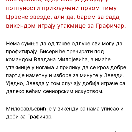
потпуности прикључени првом тиму
Црвене звезде, али да, барем за сада,
викендом играју утакмице за Графичар.
Нема сумње да од такве одлуке сви могу да
профитирају. Бисери ће тренирати под
командом Владана Милојевића, а имаће
утакмице у ногама и прилику да се кроз добре
партије наметну и изборе за минуте у Звезди.
Уједно, Звезда у том случају добија играче са
далеко већим сениорским искуством.
Милосављевић је у викенду за нама уписао и
деби за Графичар.