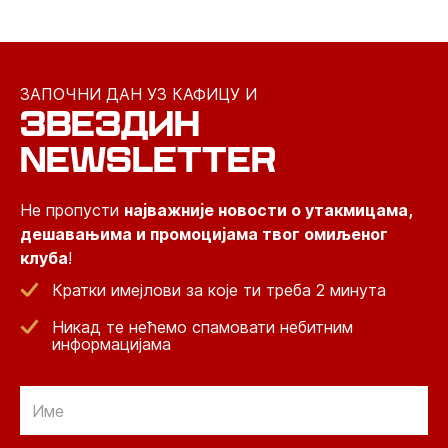
ЗАПОЧНИ ДАН УЗ КАФИЦУ И
ЗВЕЗДИН
NEWSLETTER
Не пропусти
најважније новости о утакмицама,
дешавањима и промоцијама твог омиљеног
клуба
!
Кратки имејлови за које ти треба 2 минута
Никад те нећемо спамовати небитним
информацијама
Email