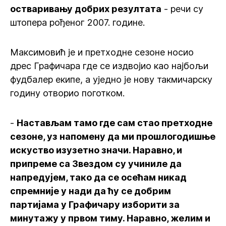
остваривању добрих резултата
- речи су
штопера рођеног 2007. године.
Максимовић је и претходне сезоне носио
дрес Графичара где се издвојио као најбољи
фудбалер екипе, а уједно је нову такмичарску
годину отворио поготком.
-
Настављам тамо где сам стао претходне
сезоне, уз напомену да ми прошлогодишње
искуство изузетно значи. Наравно, и
припреме са Звездом су учиниле да
напредујем, тако да се осећам никад
спремније у нади да ћу се добрим
партијама у Графичару изборити за
минутажу у првом тиму. Наравно, желим и