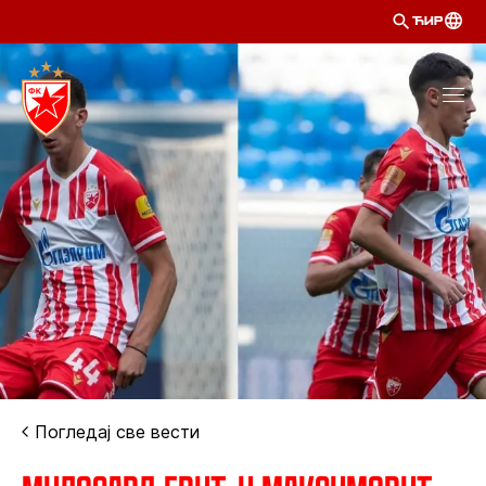
ЋИР
Погледај све вести