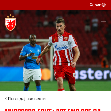
ЋИР
Погледај све вести