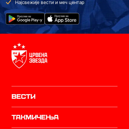
Најсвежије вести и меч центар
Вести
Такмичења