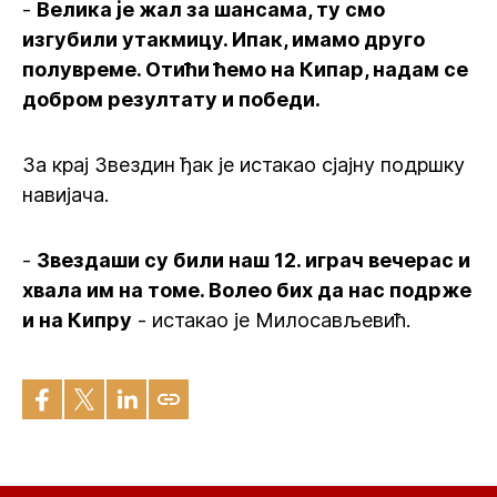
-
Велика је жал за шансама, ту смо
изгубили утакмицу. Ипак, имамо друго
полувреме. Отићи ћемо на Кипар, надам се
добром резултату и победи.
За крај Звездин ђак је истакао сјајну подршку
навијача.
-
Звездаши су били наш 12. играч вечерас и
хвала им на томе. Волео бих да нас подрже
и на Кипру
- истакао је Милосављевић.