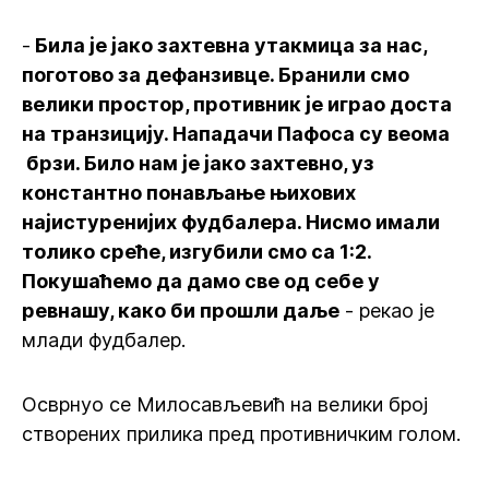
-
Била је јако захтевна утакмица за нас,
поготово за дефанзивце. Бранили смо
велики простор, противник је играо доста
на транзицију. Нападачи Пафоса су веома
брзи. Било нам је јако захтевно, уз
константно понављање њихових
најистуренијих фудбалера. Нисмо имали
толико среће, изгубили смо са 1:2.
Покушаћемо да дамо све од себе у
ревнашу, како би прошли даље
- рекао је
млади фудбалер.
Осврнуо се Милосављевић на велики број
створених прилика пред противничким голом.