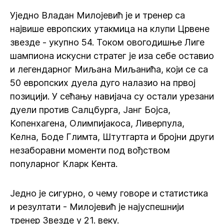
Уједно Владан Милојевић је и тренер са
највише европских утакмица на клупи Црвене
звезде - укупно 54. Током овогодишње Лиге
шампиона искусни стратег је иза себе оставио
и легендарног Миљана Миљанића, који се са
50 европских дуела дуго налазио на првој
позицији. У сећању навијача су остали урезани
дуели против Салцбурга, Јанг Бојса,
Копенхагена, Олимпијакоса, Ливерпула,
Келна, Боде Глимта, Штутгарта и бројни други
незаборавни моменти под вођством
популарног Кларк Кента.
Једно је сигурно, о чему говоре и статистика
и резултати - Милојевић је најуспешнији
тренер Звезде у 21. веку.