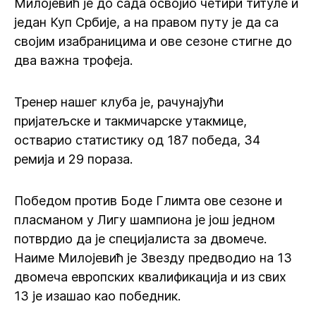
Милојевић је до сада освојио четири титуле и
један Куп Србије, а на правом путу је да са
својим изабраницима и ове сезоне стигне до
два важна трофеја.
Тренер нашег клуба је, рачунајући
пријатељске и такмичарске утакмице,
остварио статистику од 187 победа, 34
ремија и 29 пораза.
Победом против Боде Глимта ове сезоне и
пласманом у Лигу шампиона је још једном
потврдио да је специјалиста за двомече.
Наиме Милојевић је Звезду предводио на 13
двомеча европских квалификација и из свих
13 је изашао као победник.