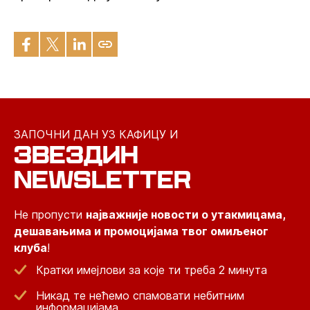
ЗАПОЧНИ ДАН УЗ КАФИЦУ И
ЗВЕЗДИН
NEWSLETTER
Не пропусти
најважније новости о утакмицама,
дешавањима и промоцијама твог омиљеног
клуба
!
Кратки имејлови за које ти треба 2 минута
Никад те нећемо спамовати небитним
информацијама