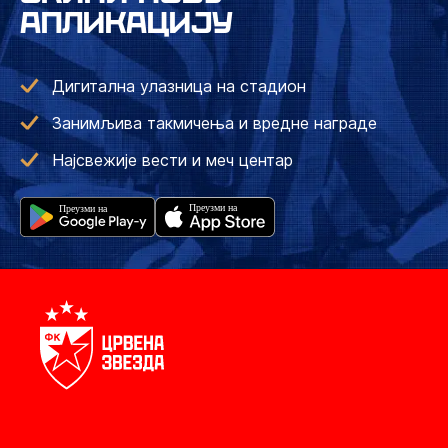
АПЛИКАЦИЈУ
Дигитална улазница на стадион
Занимљива такмичења и вредне награде
Најсвежије вести и меч центар