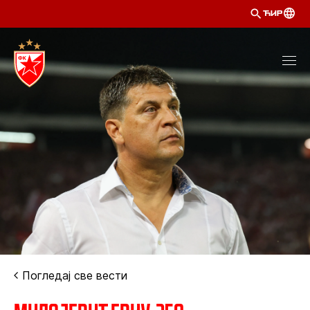
ЋИР
Погледај све вести