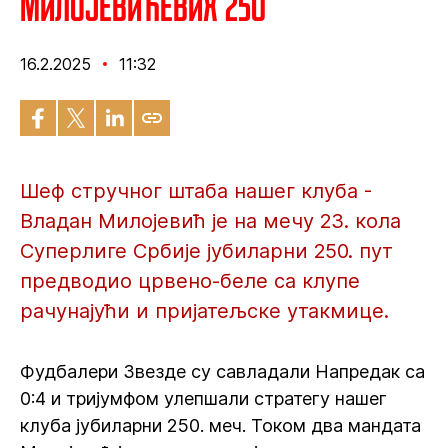
Милојевићевих 250
16.2.2025
11:32
Шеф стручног штаба нашег клуба -
Владан Милојевић је на мечу 23. кола
Суперлиге Србије јубиларни 250. пут
предводио црвено-беле са клупе
рачунајући и пријатељске утакмице.
Фудбалери Звезде су савладали Напредак са
0:4 и тријумфом улепшали стратегу нашег
клуба јубиларни 250. меч. Током два мандата