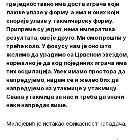
где једноставно има доста играча који
лакше улазе у форму, а има и оних који
спорије улазе у такмичарску форму.
Припреме су једно, нема императива
резултата, ово је друго. Ми смо прошли у
треће коло. У фокусу нам је оно што
желимо да урадимо са Црвеном звездом,
нормално је да код појединих играча има
тих осцилација. Увек имамо простора да
напредујемо, надам се и желео бих да
напредујемо из утакмице у утакмицу.
Свака утакмица за нас и треба да значи
неки напредак више.
Милојевић је истакао ефикасност нападача.