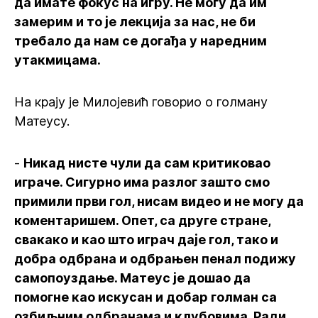
да имате фокус на игру. Не могу да им
замерим и то је лекција за нас, не би
требало да нам се догађа у наредним
утакмицама.
На крају је Милојевић говорио о голману
Матеусу.
-
Никад нисте чули да сам критиковао
играче. Сигурно има разлог зашто смо
примили први гол, нисам видео и не могу да
коментаришем. Опет, са друге стране,
свакако и као што играч даје гол, тако и
добра одбрана и одбрањен пенал подижу
самопоуздање. Матеус је дошао да
помогне као искусан и добар голман са
озбиљним одбранама и клубовима. Ради