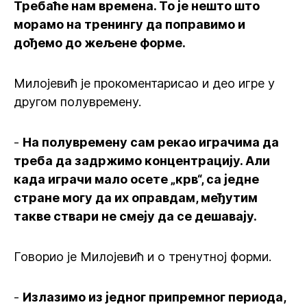
Требаће нам времена. То је нешто што
морамо на тренингу да поправимо и
дођемо до жељене форме.
Милојевић је прокоментарисао и део игре у
другом полувремену.
-
На полувремену сам рекао играчима да
треба да задржимо концентрацију. Али
када играчи мало осете „крв“, са једне
стране могу да их оправдам, међутим
такве ствари не смеју да се дешавају.
Говорио је Милојевић и о тренутној форми.
-
Излазимо из једног припремног периода,