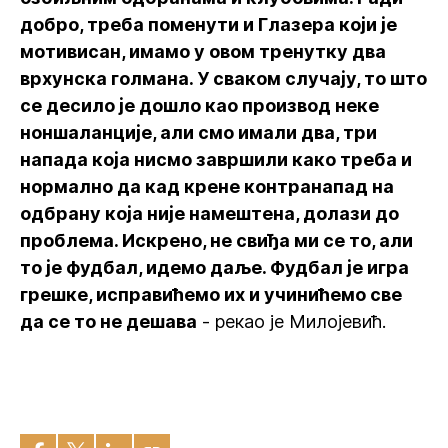
добро, треба поменути и Глазера који је
мотивисан, имамо у овом тренутку два
врхунска голмана. У сваком случају, то што
се десило је дошло као производ неке
ноншаланције, али смо имали два, три
напада која нисмо завршили како треба и
нормално да кад крене контранапад на
одбрану која није намештена, долази до
проблема. Искрено, не свиђа ми се то, али
то је фудбал, идемо даље. Фудбал је игра
грешке, исправићемо их и учинићемо све
да се то не дешава
- рекао је Милојевић.