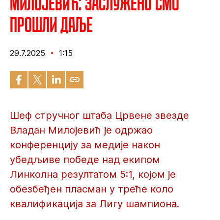
Милојевић: Заслужено смо
прошли даље
29.7.2025
1:15
Шеф стручног штаба Црвене звезде
Владан Милојевић је одржао
конференцију за медије након
убедљиве победе над екипом
Линколна резултатом 5:1, којом је
обезбеђен пласман у треће коло
квалификација за Лигу шампиона.