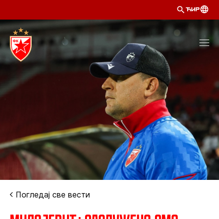
ЋИР
Погледај све вести