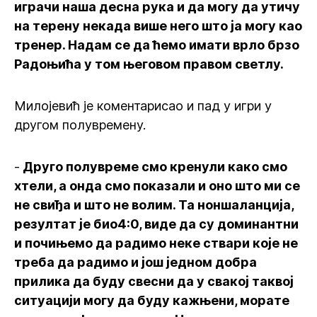
играчи наша десна рука и да могу да утичу
на терену некада више него што ја могу као
тренер. Надам се да ћемо имати врло брзо
Радоњића у том његовом правом светлу.
Милојевић је коментарисао и пад у игри у
другом полувремену.
-
Друго полувреме смо кренули како смо
хтели, а онда смо показали и оно што ми се
не свиђа и што не волим. Та ноншаланција,
резултат је био4:0, виде да су доминантни
и почињемо да радимо неке ствари које не
треба да радимо и још једном добра
прилика да буду свесни да у свакој таквој
ситуацији могу да буду кажњени, морате