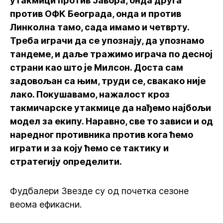
утакмици против Јавора, онда друга
против ОФК Београда, онда и против
Линколна тамо, сада имамо и четврту.
Треба играчи да се упознају, да упознамо
тандеме, и даље тражимо играча по десној
страни као што је Милсон. Доста сам
задовољан са њим, труди се, свакако није
лако. Покушавамо, нажалост кроз
такмичарске утакмице да нађемо најбољи
модел за екипу. Наравно, све то зависи и од
наредног противника против кога ћемо
играти и за коју ћемо се тактику и
стратегију определити.
Фудбалери Звезде су од почетка сезоне
веома ефикасни.