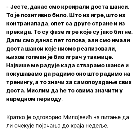
-
Јесте, данас смо креирали доста шанси.
То је позитивно било. Што из игре, што из
контранапада, опет са друге стране и из
прекида. То су фазе игре које су јако битне.
Дали смо данас пет голова, али смо имали
доста шанси које нисмо реализовали,
њихов голман је био играч утакмице.
Највише ме радује када стварамо шансе и
покушавамо да радимо оно што радимо на
тренингу, а то значи за самопоуздање свих
доста. Мислим да ће то свима значити у
наредном периоду
.
Кратко је одговорио Милојевић на питање да
ли очекује појачања до краја недеље.