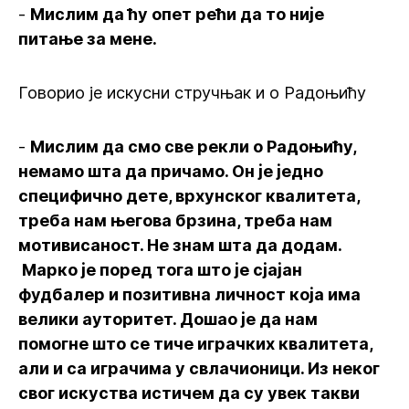
-
Мислим да ћу опет рећи да то није
питање за мене.
Говорио је искусни стручњак и о Радоњићу
-
Мислим да смо све рекли о Радоњићу,
немамо шта да причамо. Он је једно
специфично дете, врхунског квалитета,
треба нам његова брзина, треба нам
мотивисаност. Не знам шта да додам.
Марко је поред тога што је сјајан
фудбалер и позитивна личност која има
велики ауторитет. Дошао је да нам
помогне што се тиче играчких квалитета,
али и са играчима у свлачионици. Из неког
свог искуства истичем да су увек такви