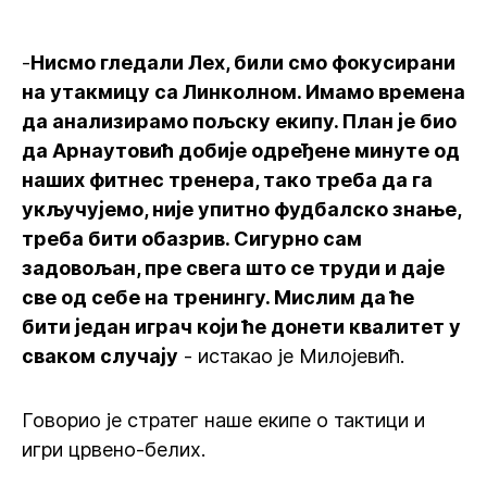
-
Нисмо гледали Лех, били смо фокусирани
на утакмицу са Линколном. Имамо времена
да анализирамо пољску екипу. План је био
да Арнаутовић добије одређене минуте од
наших фитнес тренера, тако треба да га
укључујемо, није упитно фудбалско знање,
треба бити обазрив. Сигурно сам
задовољан, пре свега што се труди и даје
све од себе на тренингу. Мислим да ће
бити један играч који ће донети квалитет у
сваком случају
- истакао је Милојевић.
Говорио је стратег наше екипе о тактици и
игри црвено-белих.