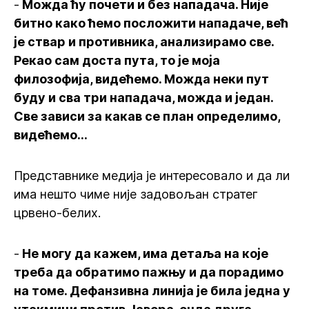
-
Можда ћу почети и без нападача. Није
битно како ћемо посложити нападаче, већ
је ствар и противника, анализирамо све.
Рекао сам доста пута, то је моја
филозофија, видећемо. Можда неки пут
буду и сва три нападача, можда и један.
Све зависи за какав се план определимо,
видећемо...
Представнике медија је интересовало и да ли
има нешто чиме није задовољан стратег
црвено-белих.
-
Не могу да кажем, има детаља на које
треба да обратимо пажњу и да порадимо
на томе. Дефанзивна линија је била једна у