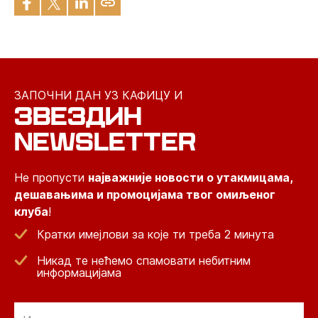
ЗАПОЧНИ ДАН УЗ КАФИЦУ И
ЗВЕЗДИН
NEWSLETTER
Не пропусти
најважније новости о утакмицама,
дешавањима и промоцијама твог омиљеног
клуба
!
Кратки имејлови за које ти треба 2 минута
Никад те нећемо спамовати небитним
информацијама
Email