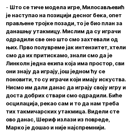
-
Што се тиче модела игре, Милосављевић
је наступао на позицији десног бека, опет
прављене тројке позади, то је био план за
данашњу утакмицу. Мислим да су играчи
одрадили све оно што смо захтевали од
њих. Прво полувреме јак интензитет, хтели
смо да их притискамо, знали смо да је
Линколн једна екипа која има простор, сви
они знају да играју, још једном ћу се
поновити, то су играчи који имају искуства.
Нисмо им дали данас да играју своју игру и
доста добрих ствари смо одрадили. Биће
осцилација, рекао сам и то да нам треба
тих такмичарских утакмица. Видели сте
ово данас, Шериф излази из повреде,
Марко је дошао и није најспремнији.