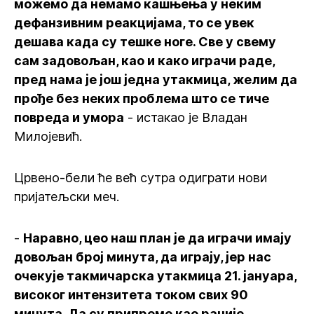
можемо да немамо кашњења у неким
дефанзивним реакцијама, то се увек
дешава када су тешке ноге. Све у свему
сам задовољан, као и како играчи раде,
пред нама је још једна утакмица, желим да
прође без неких проблема што се тиче
повреда и умора
- истакао је Владан
Милојевић.
Црвено-бели ће већ сутра одиграти нови
пријатељски меч.
-
Наравно, цео наш план је да играчи имају
довољан број минута, да играју, јер нас
очекује такмичарска утакмица 21. јануара,
високог интензитета током свих 90
минута. Да су припреме као раније,