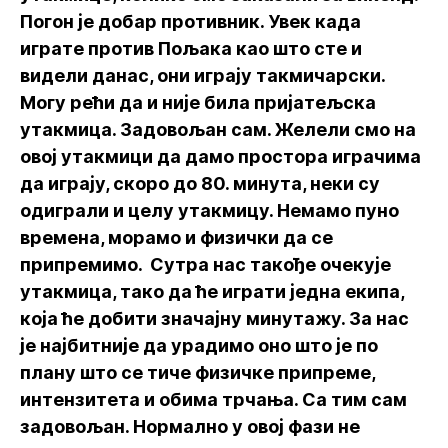
Погон је добар противник. Увек када
играте против Пољака као што сте и
видели данас, они играју такмичарски.
Могу рећи да и није била пријатељска
утакмица. Задовољан сам. Желели смо на
овој утакмици да дамо простора играчима
да играју, скоро до 80. минута, неки су
одиграли и целу утакмицу. Немамо пуно
времена, морамо и физички да се
припремимо. Сутра нас такође очекује
утакмица, тако да ће играти једна екипа,
која ће добити значајну минутажу. За нас
је најбитније да урадимо оно што је по
плану што се тиче физичке припреме,
интензитета и обима трчања. Са тим сам
задовољан. Нормално у овој фази не