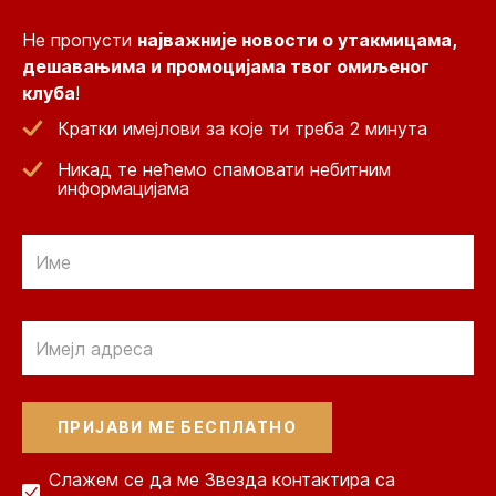
Не пропусти
најважније новости о утакмицама,
дешавањима и промоцијама твог омиљеног
клуба
!
Кратки имејлови за које ти треба 2 минута
Никад те нећемо спамовати небитним
информацијама
Email
Email
Слажем се да ме Звезда контактира са