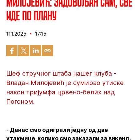
Милојевић: Задовољан сам, све
иде по плану
11.1.2025
17:15
Шеф стручног штаба нашег клуба -
Владан Милојевић је сумирао утиске
након тријумфа црвено-белих над
Погоном.
-
Данас смо одиграли једну од две
утакмице, колико смо заказали за викенд.