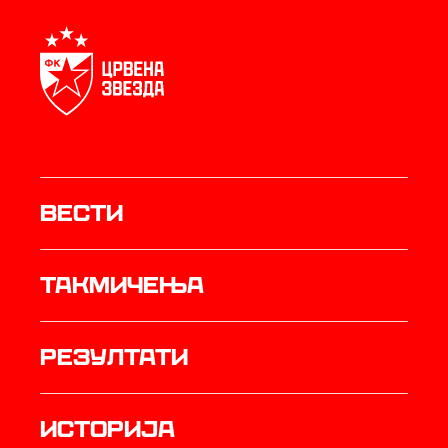
Вести
Такмичења
резултати
историја