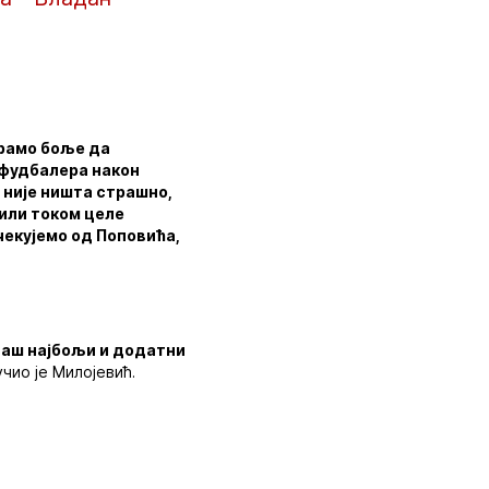
орамо боље да
 фудбалера након
а није ништа страшно,
рили током целе
чекујемо од Поповића,
 наш најбољи и додатни
учио је Милојевић.