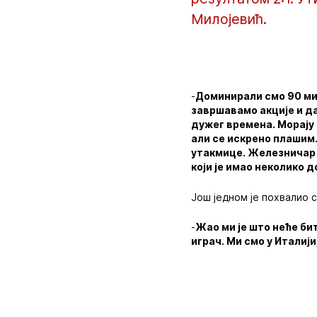
Милојевић.
-
Доминирали смо 90 ми
завршавамо акције и д
дужег времена. Морају 
али се искрено плашим.
утакмице. Железничар с
који је имао неколико 
Још једном је похвалио с
-
Жао ми је што неће би
играч. Ми смо у Италији