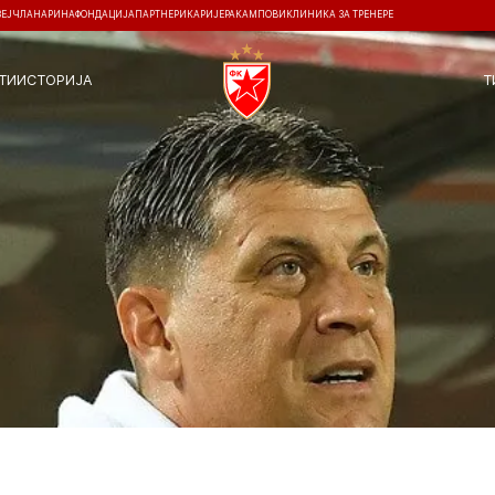
ЗЕЈ
ЧЛАНАРИНА
ФОНДАЦИЈА
ПАРТНЕРИ
КАРИЈЕРА
КАМПОВИ
КЛИНИКА ЗА ТРЕНЕРЕ
ТИ
ИСТОРИЈА
Т