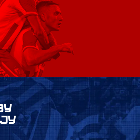
ВУ
ЈУ