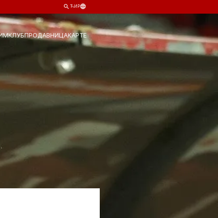
ЋИР
ИМ
КЛУБ
ПРОДАВНИЦА
КАРТЕ