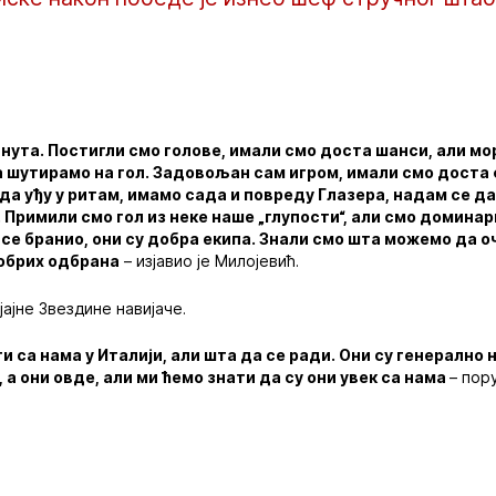
нута. Постигли смо голове, имали смо доста шанси, али м
а шутирамо на гол. Задовољан сам игром, имали смо доста
да уђу у ритам, имамо сада и повреду Глазера, надам се д
 Примили смо гол из неке наше „глупости“, али смо домина
е бранио, они су добра екипа. Знали смо шта можемо да о
добрих одбрана
– изјавио је Милојевић.
јајне Звездине навијаче.
ти са нама у Италији, али шта да се ради. Они су генерално
, а они овде, али ми ћемо знати да су они увек са нама
– пор