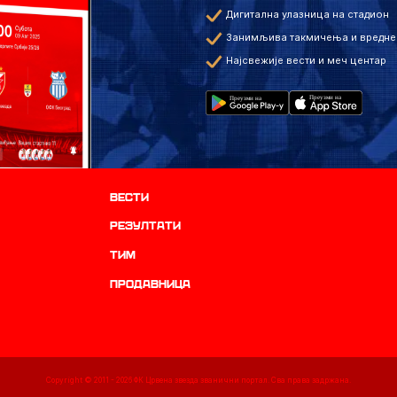
Дигитална улазница на стадион
Занимљива такмичења и вредне
Најсвежије вести и меч центар
Вести
резултати
ТИМ
продавница
Copyright © 2011 -
2026
ФК Црвена звезда званични портал. Сва права задржана.