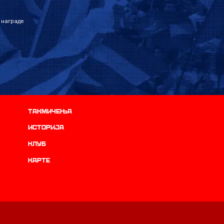
 награде
Такмичења
историја
Клуб
Карте