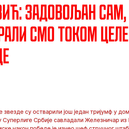
ић: Задовољан сам,
али смо током целе
це
 звезде су остварили још један тријумф у до
лу Суперлиге Србије савладали Железничар из
тиске након победе је изнео шеф стручног шта