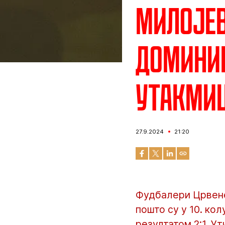
Милојев
доминир
утакми
27.9.2024
21:20
Фудбалери Црвене
пошто су у 10. ко
резултатом 2:1. У