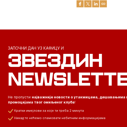
ЗАПОЧНИ ДАН УЗ КАФИЦУ И
ЗВЕЗДИН
NEWSLETT
Не пропусти
најважније новости о утакмицама, дешавањима 
промоцијама твог омиљеног клуба
!
Кратки имејлови за које ти треба 2 минута
Никад те нећемо спамовати небитним информацијама