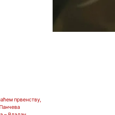
маћем првенству,
 Панчева
ба – Владан