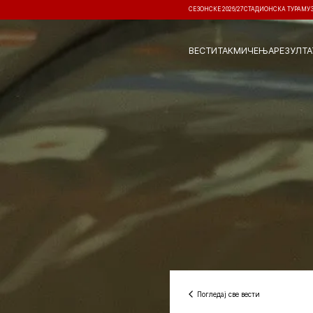
СЕЗОНСКЕ 2026/27
СТАДИОНСКА ТУРА
МУ
ВЕСТИ
ТАКМИЧЕЊА
РЕЗУЛТА
Погледај све вести